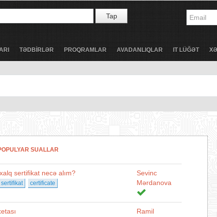
Tap
ARI
TƏDBİRLƏR
PROQRAMLAR
AVADANLIQLAR
IT LÜĞƏT
X
POPULYAR SUALLAR
lq sertifikat necə alım?
Sevinc
Mərdanova
sertifikat
certificate
xetası
Ramil