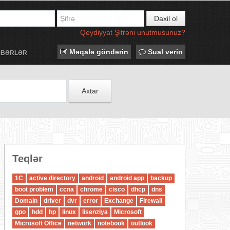
Daxil ol
Qeydiyyat
Şifrəni unutmusunuz?
Məqalə göndərin
Sual verin
ƏBƏRLƏR
Axtar
Teqlər
1C
active directory
android
android app
backup
boot problem
ccna
chrome
cisco
dhcp
dns
Domain
driver
dvr
error
Exchange
Firewall
gpo
hdd
hp
linux
lisenziya
Microsoft
Microsoft Office
network
notebook
outlook