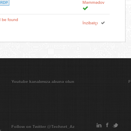
Məmmədov
RDP
d be found
İnzibatçı
Youtube kanalımıza abunə olun
F
Follow on Twitter
@Technet_Az
r