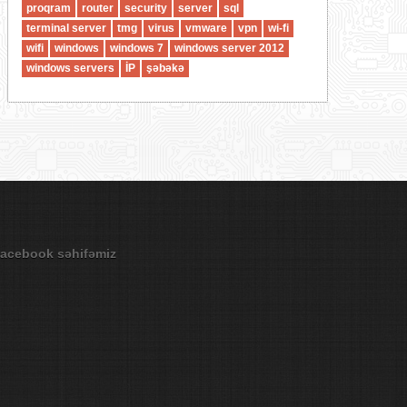
proqram
router
security
server
sql
terminal server
tmg
virus
vmware
vpn
wi-fi
wifi
windows
windows 7
windows server 2012
windows servers
İP
şəbəkə
acebook səhifəmiz