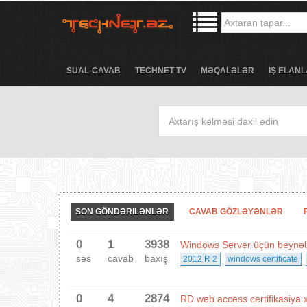
SUAL-CAVAB
TECHNET TV
MƏQALƏLƏR
İŞ ELANL
SON GÖNDƏRILƏNLƏR
CAVAB GÖZLƏYƏNLƏR
0
1
3938
Windows Server üçün beynəlxa
səs
cavab
baxış
2012 R 2
windows certificate
0
4
2874
RD web access certifikasiya 