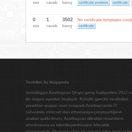
səs
cavab
baxış
certificate problem
certificate
0
1
3502
No certificate templates coul
səs
cavab
baxış
certificate
TechNet.Az Haqqında
Texnologiya Azərbaycan Qrupu geniş fəaliyyətinə 2012-ci
ilin avqust ayından başlayıb. Könüllü gənclər tərəfindən
yaradılan qrupun əsas məqsədi Azərbaycanda İT
sahəsində mövcud olan informasiya çatışmazlığının
aradan qaldırılması, Azərbaycan dilindəki resursların
artırılmasına və təkmilləşdirilməsinə köməklik
göstərməkdir. Qrupumuz heç bir quruma tabe deyil və hə