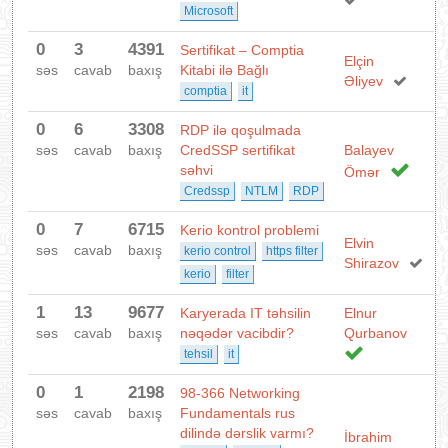
Microsoft
0
3
4391
Sertifikat – Comptia
Elçin
səs
cavab
baxış
Kitabi ilə Bağlı
Əliyev
comptia
it
0
6
3308
RDP ilə qoşulmada
səs
cavab
baxış
CredSSP sertifikat
Balayev
səhvi
Ömər
Credssp
NTLM
RDP
0
7
6715
Kerio kontrol problemi
Elvin
səs
cavab
baxış
kerio control
https filter
Shirazov
kerio
filter
1
13
9677
Karyerada IT təhsilin
Elnur
səs
cavab
baxış
nəqədər vacibdir?
Qurbanov
tehsil
it
0
1
2198
98-366 Networking
səs
cavab
baxış
Fundamentals rus
dilində dərslik varmı?
İbrahim