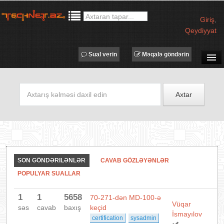
Giriş
,
Qeydiyyat
Sual verin
Məqalə göndərin
SUAL-CAVAB
TECHNET TV
Axtar
MƏQALƏLƏR
İŞ ELANLARI
TƏDBİRLƏR
PROQRAMLAR
SON GÖNDƏRILƏNLƏR
CAVAB GÖZLƏYƏNLƏR
AVADANLIQLAR
POPULYAR SUALLAR
IT LÜĞƏT
1
1
5658
70-271-dən MD-100-ə
XƏBƏRLƏR
Vüqar
səs
cavab
baxış
keçid
İsmayılov
certification
sysadmin