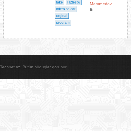
fake
H2testw
Memmedov
micro sd car
orginal
proqram
Technet.az. Bütün hüquqlar qorunur.