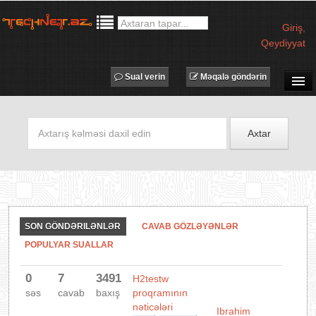
Giriş
,
Qeydiyyat
Sual verin
Məqalə göndərin
SUAL-CAVAB
TECHNET TV
Axtar
MƏQALƏLƏR
İŞ ELANLARI
TƏDBİRLƏR
PROQRAMLAR
SON GÖNDƏRILƏNLƏR
CAVAB GÖZLƏYƏNLƏR
AVADANLIQLAR
POPULYAR SUALLAR
IT LÜĞƏT
0
7
3491
H2testw
XƏBƏRLƏR
səs
cavab
baxış
proqramının
nəticələri
Ibrahim