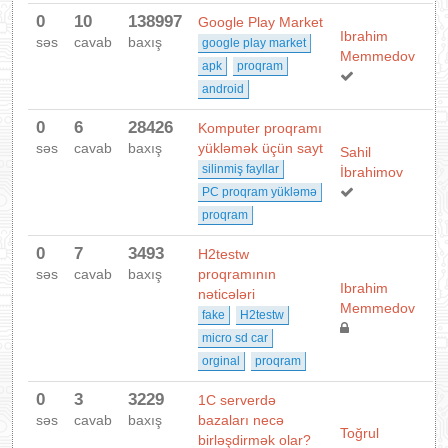
0
10
138997
Google Play Market
Ibrahim
səs
cavab
baxış
google play market
Memmedov
apk
proqram
android
0
6
28426
Komputer proqramı
səs
cavab
baxış
yükləmək üçün sayt
Sahil
silinmiş fayllar
İbrahimov
PC proqram yükləmə
proqram
0
7
3493
H2testw
səs
cavab
baxış
proqramının
Ibrahim
nəticələri
Memmedov
fake
H2testw
micro sd car
orginal
proqram
0
3
3229
1C serverdə
səs
cavab
baxış
bazaları necə
Toğrul
birləşdirmək olar?