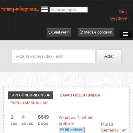
Giriş
,
Qeydiyyat
Sual verin
Məqalə göndərin
SUAL-CAVAB
TECHNET TV
Axtar
MƏQALƏLƏR
İŞ ELANLARI
TƏDBİRLƏR
PROQRAMLAR
SON GÖNDƏRILƏNLƏR
CAVAB GÖZLƏYƏNLƏR
AVADANLIQLAR
POPULYAR SUALLAR
IT LÜĞƏT
1
4
6649
Windows 7, 64 bit
XƏBƏRLƏR
səs
cavab
baxış
problem
Murad
64 bit problem
Səmədov