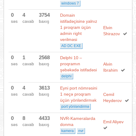
windows 7
0
4
3754
Domain
səs
cavab
baxış
istifadəçisinə yalnız
1 proqram üçün
Elvin
admin right
Shirazov
verilməsi
AD DC EXE
0
1
2568
Delphi 10 –
səs
cavab
baxış
proqramın
Alvin
şəbəkədə istifadəsi
Ibrahim
delphi
0
4
3613
Eyni port nömrəsini
səs
cavab
baxış
1 neçə proqram
Cemil
üçün yönləndirmək
Heyderov
port yönləndirmə
0
8
4433
NVR-Kameralarda
Emil Aliyev
səs
cavab
baxış
donma
kamera
nvr