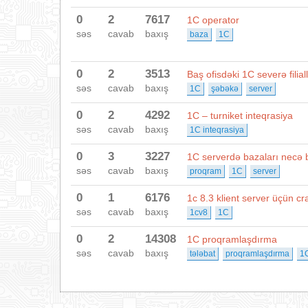
0
2
7617
1C operator
səs
cavab
baxış
baza
1C
0
2
3513
Baş ofisdəki 1C severə fili
səs
cavab
baxış
1C
şəbəkə
server
0
2
4292
1C – turniket inteqrasiya
səs
cavab
baxış
1C inteqrasiya
0
3
3227
1C serverdə bazaları necə b
səs
cavab
baxış
proqram
1C
server
0
1
6176
1c 8.3 klient server üçün cr
səs
cavab
baxış
1cv8
1C
0
2
14308
1C proqramlaşdırma
səs
cavab
baxış
tələbat
proqramlaşdırma
1