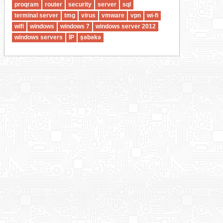
proqram
router
security
server
sql
terminal server
tmg
virus
vmware
vpn
wi-fi
wifi
windows
windows 7
windows server 2012
windows servers
İP
şəbəkə