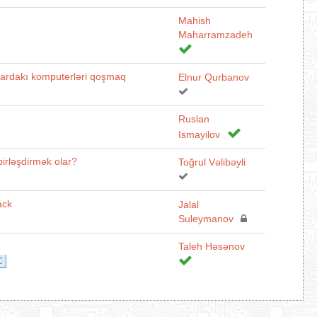
Mahish
Maharramzadeh
allardakı komputerləri qoşmaq
Elnur Qurbanov
Ruslan
Ismayilov
irləşdirmək olar?
Toğrul Vəlibəyli
ack
Jalal
Suleymanov
Taleh Həsənov
C