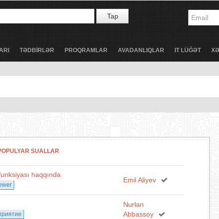
Tap
ARI
TƏDBİRLƏR
PROQRAMLAR
AVADANLIQLAR
IT LÜĞƏT
X
POPULYAR SUALLAR
 funksiyası haqqında
Emil Aliyev
ewer
Nurlan
Abbassoy
дприятие