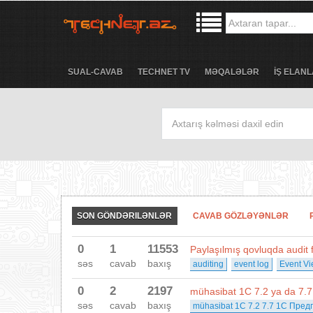
SUAL-CAVAB
TECHNET TV
MƏQALƏLƏR
İŞ ELANL
SON GÖNDƏRILƏNLƏR
CAVAB GÖZLƏYƏNLƏR
0
1
11553
Paylaşılmış qovluqda audit
səs
cavab
baxış
auditing
event log
Event Vi
0
2
2197
mühasibat 1C 7.2 ya da 7.7
səs
cavab
baxış
mühasibat 1C 7.2 7.7 1C Пре