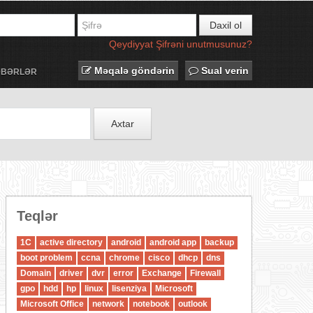
Daxil ol
Qeydiyyat
Şifrəni unutmusunuz?
Məqalə göndərin
Sual verin
ƏBƏRLƏR
Axtar
Teqlər
1C
active directory
android
android app
backup
boot problem
ccna
chrome
cisco
dhcp
dns
Domain
driver
dvr
error
Exchange
Firewall
gpo
hdd
hp
linux
lisenziya
Microsoft
Microsoft Office
network
notebook
outlook