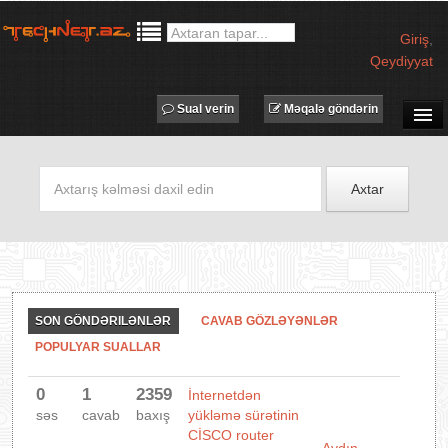
Giriş
,
Qeydiyyat
Sual verin
Məqalə göndərin
SUAL-CAVAB
TECHNET TV
Axtar
MƏQALƏLƏR
İŞ ELANLARI
TƏDBİRLƏR
PROQRAMLAR
SON GÖNDƏRILƏNLƏR
CAVAB GÖZLƏYƏNLƏR
AVADANLIQLAR
POPULYAR SUALLAR
IT LÜĞƏT
0
1
2359
İnternetdən
XƏBƏRLƏR
səs
cavab
baxış
yükləmə sürətinin
CİSCO router