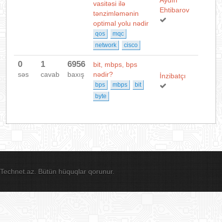
Aydın
vasitəsi ilə
Ehtibarov
tənzimləmənin
optimal yolu nədir
qos
mqc
network
cisco
0
1
6956
bit, mbps, bps
səs
cavab
baxış
nədir?
İnzibatçı
bps
mbps
bit
byte
Technet.az. Bütün hüquqlar qorunur.