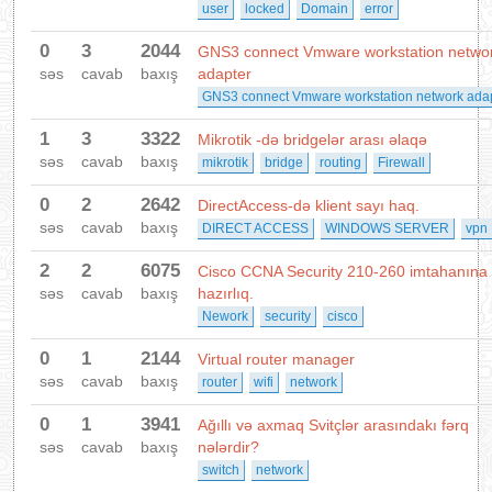
user
locked
Domain
error
0
3
2044
GNS3 connect Vmware workstation netwo
səs
cavab
baxış
adapter
GNS3 connect Vmware workstation network ada
1
3
3322
Mikrotik -də bridgelər arası əlaqə
səs
cavab
baxış
mikrotik
bridge
routing
Firewall
0
2
2642
DirectAccess-də klient sayı haq.
səs
cavab
baxış
DIRECT ACCESS
WINDOWS SERVER
vpn
2
2
6075
Cisco CCNA Security 210-260 imtahanına
səs
cavab
baxış
hazırlıq.
Nework
security
cisco
0
1
2144
Virtual router manager
səs
cavab
baxış
router
wifi
network
0
1
3941
Ağıllı və axmaq Svitçlər arasındakı fərq
səs
cavab
baxış
nələrdir?
switch
network