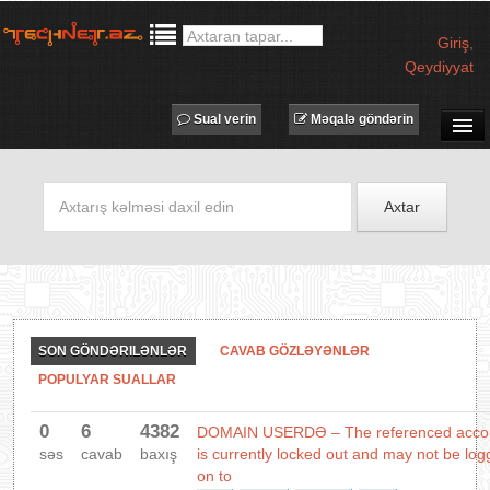
Giriş
,
Qeydiyyat
Sual verin
Məqalə göndərin
SUAL-CAVAB
TECHNET TV
Axtar
MƏQALƏLƏR
İŞ ELANLARI
TƏDBİRLƏR
PROQRAMLAR
SON GÖNDƏRILƏNLƏR
CAVAB GÖZLƏYƏNLƏR
AVADANLIQLAR
POPULYAR SUALLAR
IT LÜĞƏT
0
6
4382
DOMAIN USERDƏ – The referenced acco
XƏBƏRLƏR
səs
cavab
baxış
is currently locked out and may not be lo
on to