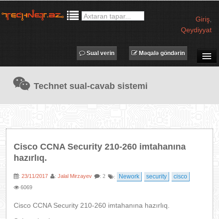
Giriş
,
Qeydiyyat
Sual verin
Məqalə göndərin
SUAL-CAVAB
Technet sual-cavab sistemi
TECHNET TV
MƏQALƏLƏR
İŞ ELANLARI
TƏDBİRLƏR
Cisco CCNA Security 210-260 imtahanına
PROQRAMLAR
hazırlıq.
AVADANLIQLAR
23/11/2017
Jalal Mirzayev
Nework
security
cisco
:
:
: 2
:
IT LÜĞƏT
6069
XƏBƏRLƏR
Cisco CCNA Security 210-260 imtahanına hazırlıq.