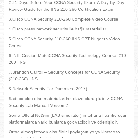
2.31 Days Before Your CCNA Security Exam: A Day-By-Day
Review Guide for the IINS 210-260 Certification Exam
3.Cisco CCNA Security 210-260 Complete Video Course
4.Cisco press network security ilə bağlı materialları
5.Cisco CCNA Security 210-260 IINS CBT Nuggets Video
Course
6.INE, Cristian MateiCCNA Security Technology Course: 210-
260 IINS
7.Brandon Carroll – Security Concepts for CCNA Security
(210-260) IINS
8.Network Security For Dummies (2017)
Sadəcə əldə olan materiallardan əlavə olaraq lab -> CCNA
Security Lab Manual Version 2
Sonra Offcial NetSim (LAB simuliator) imtahana hazırlıq üçün
platformalarda varki bunlarda çox vacibdir və ödenişlidir.
Ortaq almaq istəyən olsa fikrini paylaşsın yə ya kimsdəsə