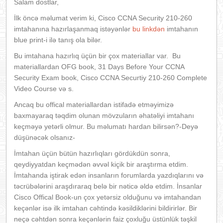
Salam dostlar,
İlk öncə məlumat verim ki, Cisco CCNA Security 210-260
imtahanına hazırlaşanmaq istəyənlər
bu linkdən
imtahanın
blue print-i ilə tanış ola bilər.
Bu imtahana hazırlıq üçün bir çox materiallar var. Bu
materiallardan OFG book, 31 Days Before Your CCNA
Security Exam book, Cisco CCNA Securtiy 210-260 Complete
Video Course və s.
Ancaq bu offical materiallardan istifadə etməyimizə
baxmayaraq təqdim olunan mövzuların əhatəliyi imtahanı
keçməyə yetərli olmur. Bu məlumatı hardan bilirsən?-Deyə
düşünəcək olsanız-
İmtahan üçün bütün hazırlıqları gördükdün sonra,
qeydiyyatdan keçmədən əvvəl kiçik bir araştırma etdim.
İmtahanda iştirak edən insanların forumlarda yazdıqlarını və
təcrübələrini araşdıraraq belə bir nəticə əldə etdim. İnsanlar
Cisco Offical Book-un çox yetərsiz olduğunu və imtahandan
keçənlər isə ilk imtahan cəhtində kəsildiklərini bildirirlər. Bir
neçə cəhtdən sonra keçənlərin faiz çoxluğu üstünlük təşkil