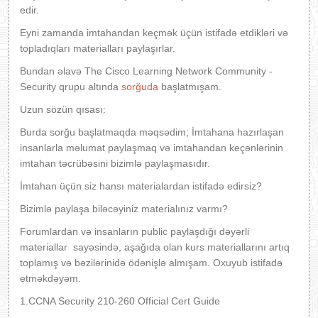
edir.
Eyni zamanda imtahandan keçmək üçün istifadə etdikləri və
topladıqları materialları paylaşırlar.
Bundan əlavə The Cisco Learning Network Community -
Security qrupu altında
sorğuda
başlatmışam.
Uzun sözün qısası:
Burda sorğu başlatmaqda məqsədim; İmtahana hazırlaşan
insanlarla məlumat paylaşmaq və imtahandan keçənlərinin
imtahan təcrübəsini bizimlə paylaşmasıdır.
İmtahan üçün siz hansı materialardan istifadə edirsiz?
Bizimlə paylaşa biləcəyiniz materialınız varmı?
Forumlardan və insanların public paylaşdığı dəyərli
materiallar sayəsində, aşağıda olan kurs materiallarını artıq
toplamış və bəzilərinidə ödənişlə almışam. Oxuyub istifadə
etməkdəyəm.
1.CCNA Security 210-260 Official Cert Guide