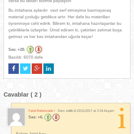
varsa bu labları bizimlə paylaşsın.
Bu imtahana aylardır vaxt sərf etməyimə baxmayaraq
material çoxluğu getdikcə artır. Hər dəfə bu materilları
öyrənməyə cəht edirik. Bilirəm ki, imtahana hazırlaşanlar bu
çətinliklərlə üzləşirlər. Ümid edirəm ki, çəkinlən zəhmət boşa
getməz və hər kəs imtahandan uğurla keçər!
Səs:
+20.
Baxılıb: 6070 dəfə
Cavablar ( 2 )
Farid Rahimzade
/ . Dərc edilib:A
23/11/2017 at 3:34 Axşam
Səs:
+6.
Salam Jalal bəy