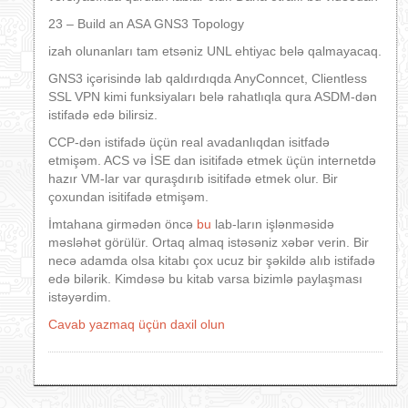
23 – Build an ASA GNS3 Topology
izah olunanları tam etsəniz UNL ehtiyac belə qalmayacaq.
GNS3 içərisində lab qaldırdıqda AnyConncet, Clientless
SSL VPN kimi funksiyaları belə rahatlıqla qura ASDM-dən
istifadə edə bilirsiz.
CCP-dən istifadə üçün real avadanlıqdan isitfadə
etmişəm. ACS və İSE dan isitifadə etmek üçün internetdə
hazır VM-lar var quraşdırıb isitifadə etmek olur. Bir
çoxundan isitifadə etmişəm.
İmtahana girmədən öncə
bu
lab-ların işlənməsidə
məsləhət görülür. Ortaq almaq istəsəniz xəbər verin. Bir
necə adamda olsa kitabı çox ucuz bir şəkildə alıb istifadə
edə bilərik. Kimdəsə bu kitab varsa bizimlə paylaşması
istəyərdim.
Cavab yazmaq üçün daxil olun