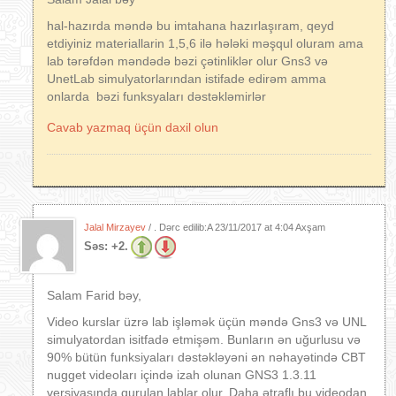
hal-hazırda məndə bu imtahana hazırlaşıram, qeyd
etdiyiniz materiallarin 1,5,6 ilə hələki məşqul oluram ama
lab tərəfdən məndədə bəzi çətinliklər olur Gns3 və
UnetLab simulyatorlarından istifade edirəm amma
onlarda bəzi funksyaları dəstəkləmirlər
Cavab yazmaq üçün daxil olun
Jalal Mirzayev
/ . Dərc edilib:A
23/11/2017 at 4:04 Axşam
Səs:
+2.
Salam Farid bəy,
Video kurslar üzrə lab işləmək üçün məndə Gns3 və UNL
simulyatordan isitfadə etmişəm. Bunların ən uğurlusu və
90% bütün funksiyaları dəstəkləyəni ən nəhayətində CBT
nugget videoları içində izah olunan GNS3 1.3.11
versiyasında qurulan lablar olur. Daha ətraflı bu videodan