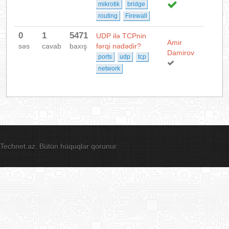
mikrotik
bridge
routing
Firewall
0
1
5471
UDP ilə TCPnin
Amir
səs
cavab
baxış
fərqi nədədir?
Damirov
ports
udp
tcp
network
Technet.az. Bütün hüquqlar qorunur.