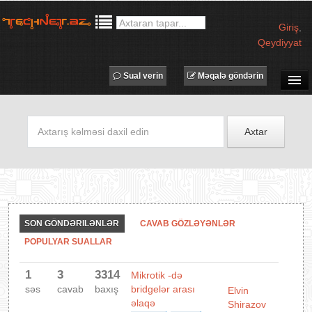
Giriş
,
Qeydiyyat
Sual verin
Məqalə göndərin
SUAL-CAVAB
TECHNET TV
Axtar
MƏQALƏLƏR
İŞ ELANLARI
TƏDBİRLƏR
PROQRAMLAR
SON GÖNDƏRILƏNLƏR
CAVAB GÖZLƏYƏNLƏR
AVADANLIQLAR
POPULYAR SUALLAR
IT LÜĞƏT
1
3
3314
Mikrotik -də
XƏBƏRLƏR
səs
cavab
baxış
bridgelər arası
Elvin
əlaqə
Shirazov