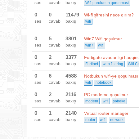
səs
cavab
baxış
Wifi parolunun qorunmasi
0
0
11479
Wi-fi şifrəsini necə qırım?
səs
cavab
baxış
wifi
0
5
3801
Win7 Wifi qoşulmur
səs
cavab
baxış
win7
wifi
0
2
3377
Fortigate avadanligi haqqin
səs
cavab
baxış
Fortinet
web filtering
Wifi Co
0
6
4588
Notbukun wifi-yə qoşulması
səs
cavab
baxış
wifi
notebook
0
2
2116
PC modemə qoşulmur
səs
cavab
baxış
modem
wifi
şəbəkə
0
1
2140
Virtual router manager
səs
cavab
baxış
router
wifi
network