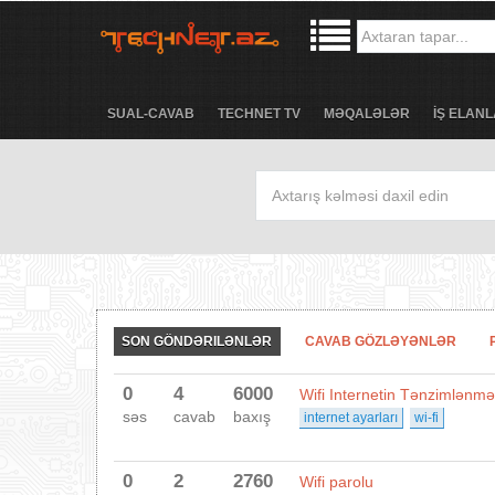
SUAL-CAVAB
TECHNET TV
MƏQALƏLƏR
İŞ ELANL
SON GÖNDƏRILƏNLƏR
CAVAB GÖZLƏYƏNLƏR
0
4
6000
Wifi Internetin Tənzimlənmə
səs
cavab
baxış
internet ayarları
wi-fi
0
2
2760
Wifi parolu