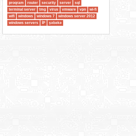
proqram
router
security
server
sql
terminal server
tmg
virus
vmware
vpn
wi-fi
wifi
windows
windows 7
windows server 2012
windows servers
İP
şəbəkə