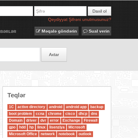
Daxil ol
Qeydiyyat
Şifrəni unutmusunuz?
Məqalə göndərin
Sual verin
ƏBƏRLƏR
Axtar
Teqlər
1C
active directory
android
android app
backup
boot problem
ccna
chrome
cisco
dhcp
dns
Domain
driver
dvr
error
Exchange
Firewall
gpo
hdd
hp
linux
lisenziya
Microsoft
Microsoft Office
network
notebook
outlook