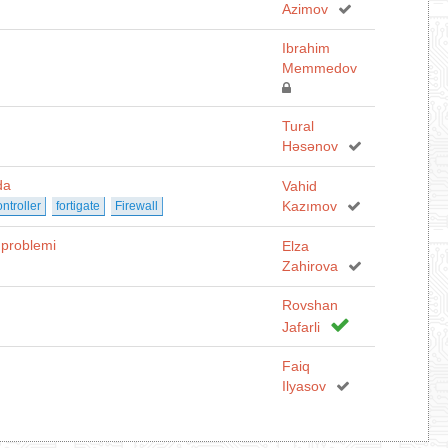
Azimov
Ibrahim
Memmedov
Tural
Həsənov
da
Vahid
Kazımov
ntroller
fortigate
Firewall
 problemi
Elza
Zahirova
Rovshan
Jafarli
Faiq
Ilyasov