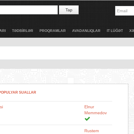
Tap
ARI
TƏDBİRLƏR
PROQRAMLAR
AVADANLIQLAR
IT LÜĞƏT
X
POPULYAR SUALLAR
si
Elnur
Memmedov
Rustem