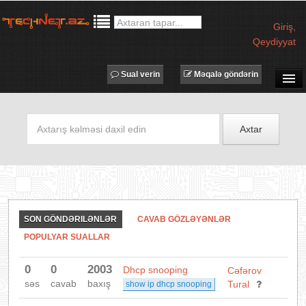
Giriş
,
Qeydiyyat
Sual verin
Məqalə göndərin
SUAL-CAVAB
TECHNET TV
Axtar
MƏQALƏLƏR
İŞ ELANLARI
TƏDBİRLƏR
PROQRAMLAR
SON GÖNDƏRILƏNLƏR
CAVAB GÖZLƏYƏNLƏR
AVADANLIQLAR
POPULYAR SUALLAR
IT LÜĞƏT
0
0
2003
Dhcp snooping
Cəfərov
XƏBƏRLƏR
səs
cavab
baxış
Tural
show ip dhcp snooping