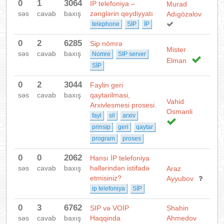
0
1
3064
IP telefoniya –
Murad
səs
cavab
baxış
zənglərin qeydiyyatı
Adıgözəlov
telephone
SİP
İP
0
2
6285
Sip nömrə
Mister
səs
cavab
baxış
Nomre
SIP server
Elman
SİP
0
2
3044
Faylin geri
səs
cavab
baxış
qaytarilmasi,
Vahid
Arxivlesmesi prosesi.
Osmanli
fayl
sil
arxiv
prinsip
geri
qaytar
program
proses
0
0
2062
Hansı İP telefoniya
səs
cavab
baxış
həllərindən istifadə
Araz
etmisiniz?
Ayyubov
ip telefoniya
SİP
0
3
6762
SIP və VOİP
Shahin
səs
cavab
baxış
Haqqinda
Ahmedov