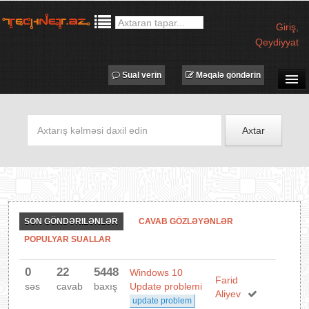
Giriş
,
Qeydiyyat
Sual verin
Məqalə göndərin
SUAL-CAVAB
TECHNET TV
Axtar
MƏQALƏLƏR
İŞ ELANLARI
TƏDBİRLƏR
PROQRAMLAR
SON GÖNDƏRILƏNLƏR
CAVAB GÖZLƏYƏNLƏR
AVADANLIQLAR
POPULYAR SUALLAR
IT LÜĞƏT
0
22
5448
Windows 10
XƏBƏRLƏR
Farid
səs
cavab
baxış
Update problemi
Aliyev
update problem