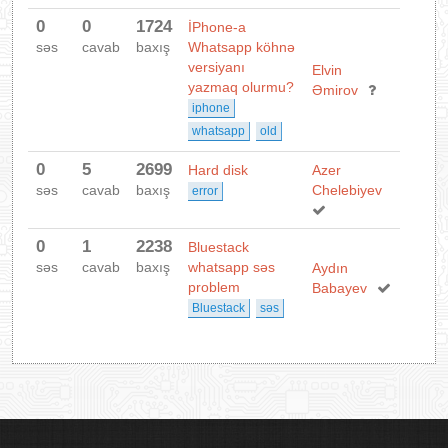
0
0
1724
İPhone-a
səs
cavab
baxış
Whatsapp köhnə
versiyanı
Elvin
yazmaq olurmu?
Əmirov
iphone
whatsapp
old
0
5
2699
Hard disk
Azer
səs
cavab
baxış
Chelebiyev
error
0
1
2238
Bluestack
səs
cavab
baxış
whatsapp səs
Aydın
problem
Babayev
Bluestack
səs