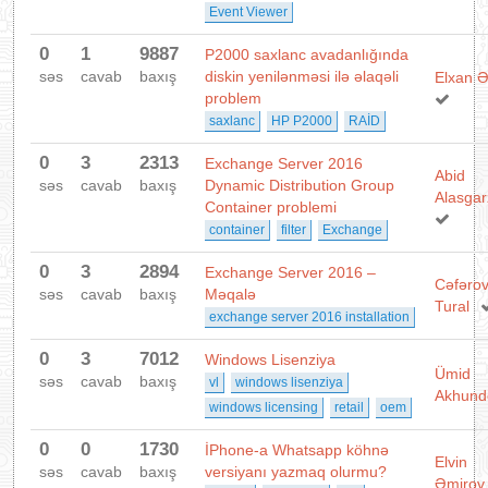
Event Viewer
0
1
9887
P2000 saxlanc avadanlığında
səs
cavab
baxış
diskin yenilənməsi ilə əlaqəli
Elxan Ə
problem
saxlanc
HP P2000
RAİD
0
3
2313
Exchange Server 2016
Abid
səs
cavab
baxış
Dynamic Distribution Group
Alasga
Container problemi
container
filter
Exchange
0
3
2894
Exchange Server 2016 –
Cəfəro
səs
cavab
baxış
Məqalə
Tural
exchange server 2016 installation
0
3
7012
Windows Lisenziya
Ümid
səs
cavab
baxış
vl
windows lisenziya
Akhund
windows licensing
retail
oem
0
0
1730
İPhone-a Whatsapp köhnə
Elvin
səs
cavab
baxış
versiyanı yazmaq olurmu?
Əmirov