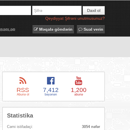
Daxil ol
Qeydiyyat
Şifrəni unutmusunuz?
Məqalə göndərin
Sual verin
ƏBƏRLƏR
RSS
7,412
1,200
Abunə ol
bəyənən
abunə
Statistika
Cəmi istifadəçi:
3054 nəfər