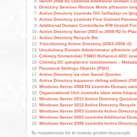
Server 2008 R2 üzərində Additional Domain Con
Directory Services Restore Mode şifrəsinin bə
Active Directory üzərində OU, İstifadəçi və Qru
Active Directory üzərində Fine Grained Passwo
Additional Domain Controllerin IFM (Install Fr
Active Directory Server 2003 to 2008 R2 İn-Pla
Active Directory Recycle Bin
Transitioning Active Directory (2003-2008 r2)
Unudulmuş Domain Administrator şifrəsinin sıf
Çökmüş Domaindəki FSMO Rollarının ADC üzəri
Çökmüş DC qalıqlarının təmizlənməsi – Metad
Password Settings Objects (PSO)
Active Directory`də olan Saved Queries
Active Directory bazasının defrag edilmesi (Of
Windows Server 2008 R2 üzərində Domain adını
Organizational Unit üzərində idarə etmə hüqu
Windows Server 2012 Active Directory Qurulu
Windows Server 2012 Active Directory Recycle
Wındows Server 2003 üzərində Active Directory
Wındows Server 2003 üzərində Additional Doma
Wındows Server 2008 üzərində Active Director
Bu məqaləmizdə biz iki metodu gözdən keçirəcəyik.