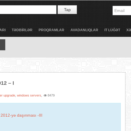
Tap
ARI
TƏDBİRLƏR
PROQRAMLAR
AVADANLIQLAR
IT LÜĞƏT
X
12 – I
ler upgrade
windows servers
8479
,
,
2012-yə daşınması -III