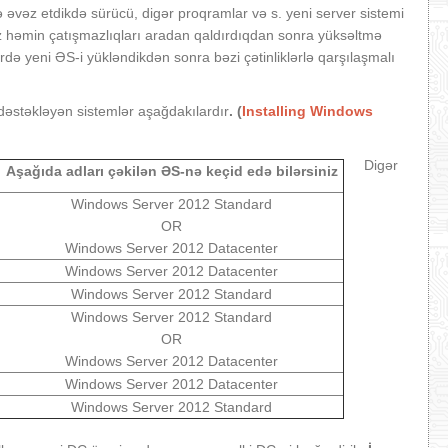
lə əvəz etdikdə sürücü, digər proqramlar və s. yeni server sistemi
iz həmin çatışmazlıqları aradan qaldırdıqdan sonra yüksəltmə
rdə yeni ƏS-i yükləndikdən sonra bəzi çətinliklərlə qarşılaşmalı
dəstəkləyən sistemlər aşağdakılardır
. (
Installing Windows
Digər
Aşağıda adları çəkilən ƏS-nə keçid edə bilərsiniz
Windows Server 2012 Standard
OR
Windows Server 2012 Datacenter
Windows Server 2012 Datacenter
Windows Server 2012 Standard
Windows Server 2012 Standard
OR
Windows Server 2012 Datacenter
Windows Server 2012 Datacenter
Windows Server 2012 Standard