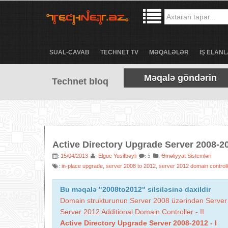
SUAL-CAVAB
TECHNET TV
MƏQALƏLƏR
İŞ ELANL
Məqalə göndərin
Technet bloq
Active Directory Upgrade Server 2008-20
15/04/2013
Elgüc Yusifbəyli
:
Əməliyyat Sistemləri
:
:
: 5
in-place upgrade
server 2008 to 2012
server 2012 domain control
:
,
,
Bu məqalə "2008to2012" silsiləsinə daxildir
Domain strukturunun Server 2008 üzərindən Server 
Server 2012 Additional Domain Controller - II
Active Directory Upgrade Server 2008-2012 - I