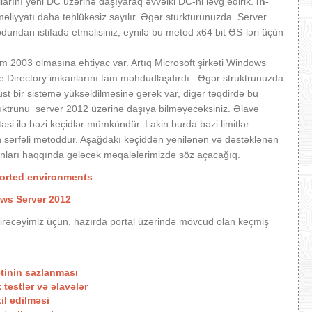
larını yeni DC üzərinə daşıyaraq əvvəlki DC-ni ləvğ edirik.
İn-
məliyyatı daha təhlükəsiz sayılır. Əgər sturkturunuzda Server
undan istifadə etməlisiniz, eynilə bu metod x64 bit ƏS-ləri üçün
m 2003 olmasına ehtiyac var. Artıq Microsoft şirkəti Windows
ve Directory imkanlarını tam məhdudlaşdırdı. Əgər struktrunuzda
 bir sistemə yüksəldilməsinə gərək var, digər təqdirdə bu
ruktrunu server 2012 üzərinə daşıya bilməyəcəksiniz. Əlavə
təsi ilə bəzi keçidlər mümkündür. Lakin burda bəzi limitlər
n sərfəli metoddur. Aşağdakı keçiddən yenilənən və dəstəklənən
mkanları haqqında gələcək məqalələrimizdə söz açacağıq.
ported environments
ows Server 2012
irəcəyimiz üçün, hazırda portal üzərində mövcud olan keçmiş
ətinin sazlanması
testlər və əlavələr
il edilməsi