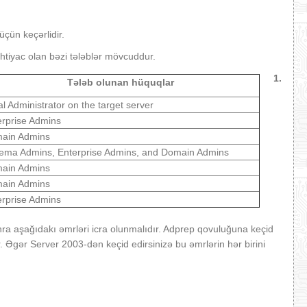
çün keçərlidir.
tiyac olan bəzi tələblər mövcuddur.
1.
Tələb olunan hüquqlar
l Administrator on the target server
erprise Admins
ain Admins
ema Admins, Enterprise Admins, and Domain Admins
ain Admins
ain Admins
erprise Admins
ra aşağıdakı əmrləri icra olunmalıdır. Adprep qovuluğuna keçid
. Əgər Server 2003-dən keçid edirsinizə bu əmrlərin hər birini