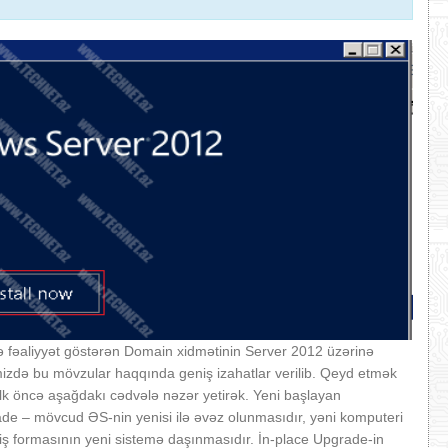
fəaliyyət göstərən Domain xidmətinin Server 2012 üzərinə
zdə bu mövzular haqqında geniş izahatlar verilib. Qeyd etmək
r. İlk öncə aşağdakı cədvələ nəzər yetirək. Yeni başlayan
ade – mövcud ƏS-nin yenisi ilə əvəz olunmasıdır, yəni komputeri
miş formasının yeni sistemə daşınmasıdır. İn-place Upgrade-in