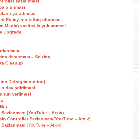
troller sazlanması
rpa olunması
pların yaradılması
rd Policy-nin tətbiq olunması
om Media) vasitəsilə yüklənməsi
ce Upgrade
ırlanması
nə daşınması – Seizing
ata Cleanup
fline Defragmentation)
n dəyişdirilməsi
qunun verilməsi
mu
 Bin
 Sazlanması (YouTube – Arxiv)
in Controller Sazlanması(YouTube – Arxiv)
y Sazlanması
(YouTube – Arxiv)