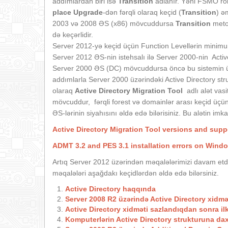
addımlardan biri isə
Transition
adlanır. Yəni FSMO rol
place Upgrade
-dən fərqli olaraq keçid (
Transition
) ə
2003 və 2008 ƏS (x86) mövcuddursa
Transition
metod
də keçərlidir.
Server 2012-yə keçid üçün Function Levellərin minimu
Server 2012 ƏS-nin istehsalı ilə Server 2000-nin Acti
Server 2000 ƏS (DC) mövcuddursa öncə bu sistemin üst
addımlarla Server 2000 üzərindəki Active Directory st
olaraq
Active Directory Migration Tool
adlı alət vasi
mövcuddur, fərqli forest və domainlər arası keçid üçü
ƏS-lərinin siyahısını əldə edə bilərisiniz. Bu alətin i
Active Directory Migration Tool versions and sup
ADMT 3.2 and PES 3.1 installation errors on Wind
Artıq Server 2012 üzərindən məqalələrimizi davam etd
məqalələri aşağdakı keçidlərdən əldə edə bilərsiniz.
Active Directory haqqında
Server 2008 R2 üzərində Active Directory xidm
Active Directory xidməti sazlandıqdan sonra ilk 
Komputerlərin Active Directory strukturuna dax