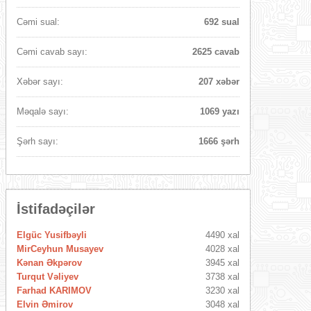
Cəmi sual:
692 sual
Cəmi cavab sayı:
2625 cavab
Xəbər sayı:
207 xəbər
Məqalə sayı:
1069 yazı
Şərh sayı:
1666 şərh
İstifadəçilər
Elgüc Yusifbəyli
4490 xal
MirCeyhun Musayev
4028 xal
Kənan Əkpərov
3945 xal
Turqut Vəliyev
3738 xal
Farhad KARIMOV
3230 xal
Elvin Əmirov
3048 xal