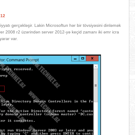
012
yyatı gerçəkləşir. Lakin Microsoftun hər bir tövsiyəsini dinləmək
 2008 r2 üzərindən server 2012-yə keçid zamanı iki əmr icra
yarar var.