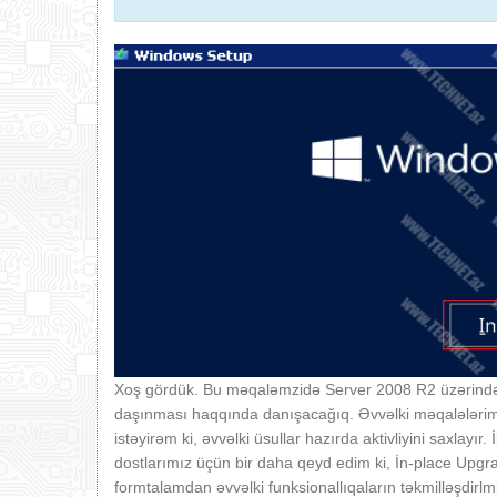
Xoş gördük. Bu məqaləmzidə Server 2008 R2 üzərində 
daşınması haqqında danışacağıq. Əvvəlki məqalələrimi
istəyirəm ki, əvvəlki üsullar hazırda aktivliyini saxlayı
dostlarımız üçün bir daha qeyd edim ki, İn-place Upgr
formtalamdan əvvəlki funksionallıqaların təkmilləşdirl