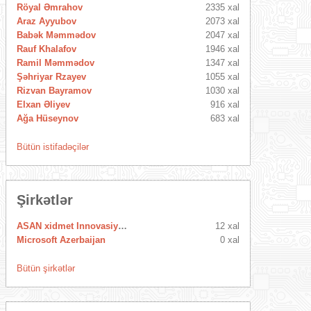
Röyal Əmrahov
2335 xal
Araz Ayyubov
2073 xal
Babək Məmmədov
2047 xal
Rauf Khalafov
1946 xal
Ramil Məmmədov
1347 xal
Şəhriyar Rzayev
1055 xal
Rizvan Bayramov
1030 xal
Elxan Əliyev
916 xal
Ağa Hüseynov
683 xal
Bütün istifadəçilər
Şirkətlər
ASAN xidmet Innovasiya Mərkəzi
12 xal
Microsoft Azerbaijan
0 xal
Bütün şirkətlər