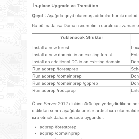
İn-place Upgrade və
Transition
Qeyd :
Aşağıda qeyd olunmuş addımlar hər iki metod ü
Bu bölmədə isə Domain xidmətinin qurulması zaman eh
Yüklənəcək Struktur
Install a new forest
Loca
Install a new domain in an existing forest
Ent
Install an additional DC in an existing domain
Dom
Run adprep /forestprep
Sch
Run adprep /domainprep
Dom
Run adprep /domainprep /gpprep
Dom
Run adprep /rodcprep
Ent
Öncə Server 2012 diskini sürücüyə yerləşdirdikdən son
etdikdən sonra aşağdakı əmrlər ardıcıl icra olunmalıdır
icra etmək daha məqsədə uyğundur.
adprep /forestprep
adprep /domainprep