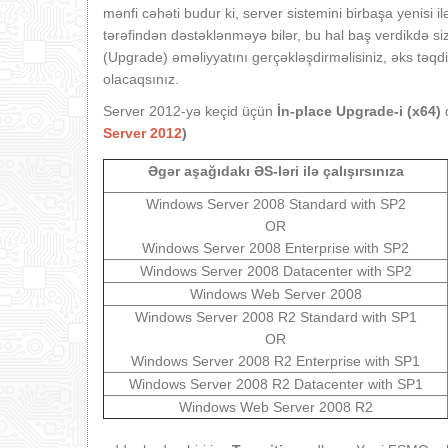
mənfi cəhəti budur ki, server sistemini birbaşa yenisi i
tərəfindən dəstəklənməyə bilər, bu hal baş verdikdə s
(Upgrade) əməliyyatını gerçəkləşdirməlisiniz, əks təqdi
olacaqsınız.
Server 2012-yə keçid üçün
İn-place Upgrade-i (x64)
Server 2012
)
Əgər aşağıdakı ƏS-ləri ilə çalışırsınıza
Windows Server 2008 Standard with SP2
OR
Windows Server 2008 Enterprise with SP2
Windows Server 2008 Datacenter with SP2
Windows Web Server 2008
Windows Server 2008 R2 Standard with SP1
OR
Windows Server 2008 R2 Enterprise with SP1
Windows Server 2008 R2 Datacenter with SP1
Windows Web Server 2008 R2