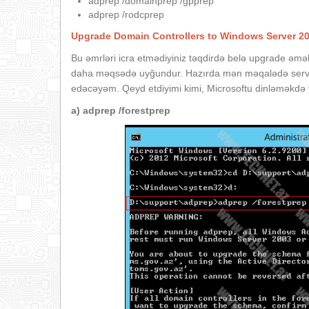
adprep /domainprep /gpprep
adprep /rodcprep
Upgrade Domain Controllers to Windows Server 2
Bu əmrləri icra etmədiyiniz təqdirdə belə upgrade əməli
daha məqsədə uyğundur. Hazırda mən məqalədə server
edəcəyəm. Qeyd etdiyimi kimi, Microsoftu dinləməkdə 
a)
adprep /forestprep