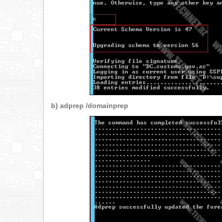
b)
adprep /domainprep