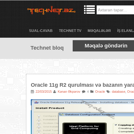
SUAL-CAVAB
TECHNET TV
MƏQALƏLƏR
İŞ ELANL
Məqalə göndərin
Technet bloq
Oracle 11g R2 qurulması və bazanın yar
22/03/2015
Kənan Əkpərov
:
Oracle
database
Orac
:
:
: 4
:
,