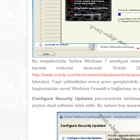
Bu məqaləmizdə Sizlərə Windows 7 əməliyyat siste
barədə məlumat verəcəyik. Oracle 
http://www.oracle.com/technetwork/database/enterpri
bilərsiniz. Faylı yüklədikdən sonra arxivi genişləndirib
başlamazdan əvvəl Windows Firewall-u bağlamaq və ya p
Configure Security Updates
pəncərəsində təhlükəs
poçtun daxil edilməsi tələb edilir. Bu sahəni boş qoyar