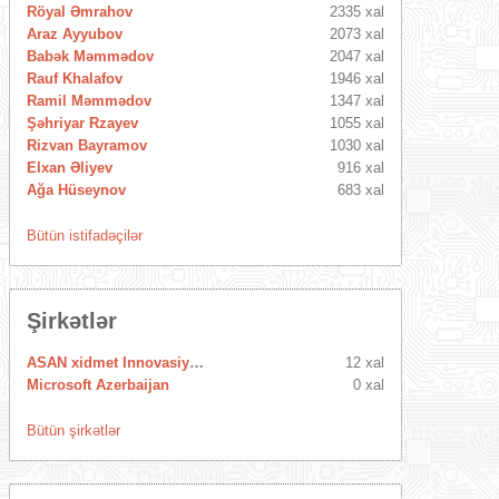
Röyal Əmrahov
2335 xal
Araz Ayyubov
2073 xal
Babək Məmmədov
2047 xal
Rauf Khalafov
1946 xal
Ramil Məmmədov
1347 xal
Şəhriyar Rzayev
1055 xal
Rizvan Bayramov
1030 xal
Elxan Əliyev
916 xal
Ağa Hüseynov
683 xal
Bütün istifadəçilər
Şirkətlər
ASAN xidmet Innovasiya Mərkəzi
12 xal
Microsoft Azerbaijan
0 xal
Bütün şirkətlər