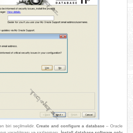
 biri seçilməlidir.
Create and configure a database
– Oracle
anın yaradılması və sazlanması,
İnstall database soft
ware only