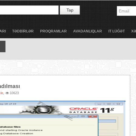
Tap
ARI
TƏDBİRLƏR
PROQRAMLAR
AVADANLIQLAR
IT LÜĞƏT
X
adılması
le
10623
,