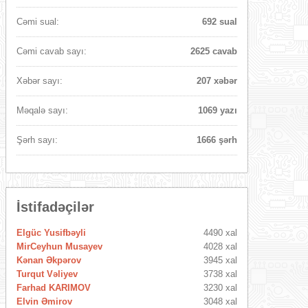
Cəmi sual:
692 sual
Cəmi cavab sayı:
2625 cavab
Xəbər sayı:
207 xəbər
Məqalə sayı:
1069 yazı
Şərh sayı:
1666 şərh
İstifadəçilər
Elgüc Yusifbəyli
4490 xal
MirCeyhun Musayev
4028 xal
Kənan Əkpərov
3945 xal
Turqut Vəliyev
3738 xal
Farhad KARIMOV
3230 xal
Elvin Əmirov
3048 xal