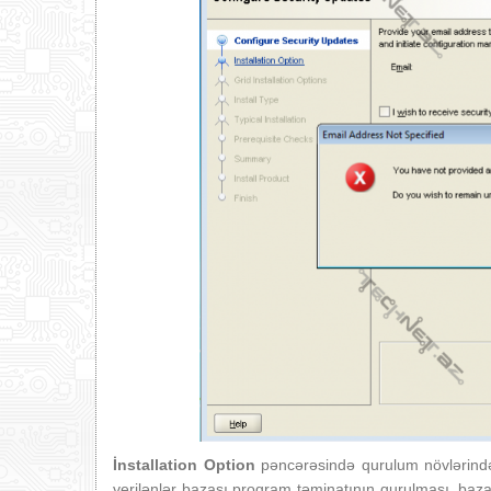
İnstallation Option
pəncərəsində qurulum növlərindən
verilənlər bazası proqram təminatının qurulması, baz