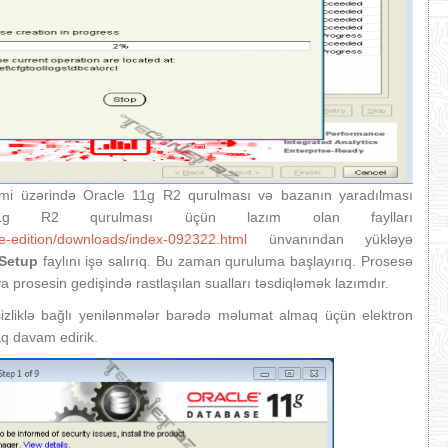
mi üzərində Oracle 11g R2 qurulması və bazanın yaradılması
11g R2 qurulması üçün lazım olan faylları
se-edition/downloads/index-092322.html
ünvanından yükləyə
Setup
faylını işə salırıq. Bu zaman quruluma başlayırıq. Prosesə
rosesin gedişində rastlaşılan sualları təsdiqləmək lazımdır.
izliklə bağlı yenilənmələr barədə məlumat almaq üçün elektron
aq davam edirik.