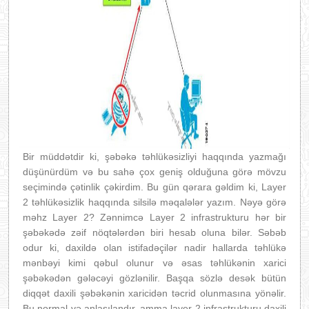
Bir müddətdir ki, şəbəkə təhlükəsizliyi haqqında yazmağı
düşünürdüm və bu sahə çox geniş olduğuna görə mövzu
seçimində çətinlik çəkirdim. Bu gün qərara gəldim ki, Layer
2 təhlükəsizlik haqqında silsilə məqalələr yazım. Nəyə görə
məhz Layer 2? Zənnimcə Layer 2 infrastrukturu hər bir
şəbəkədə zəif nöqtələrdən biri hesab oluna bilər. Səbəb
odur ki, daxildə olan istifadəçilər nadir hallarda təhlükə
mənbəyi kimi qəbul olunur və əsas təhlükənin xarici
şəbəkədən gələcəyi gözlənilir. Başqa sözlə desək bütün
diqqət daxili şəbəkənin xaricidən təcrid olunmasına yönəlir.
Bu normal və anlaşılandır, amma layer 2 infrastrukturu daxili