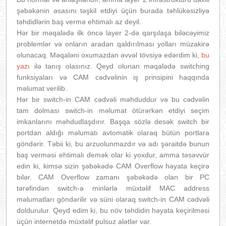
şəbəkənin əsasını təşkil etdiyi üçün burada təhlükəsizliyə
təhdidlərin baş vermə ehtimalı az deyil.
Hər bir məqalədə ilk öncə layer 2-də qarşılaşa biləcəyimiz
problemlər və onların aradan qaldırılması yolları müzakirə
olunacaq. Məqaləni oxumazdan əvvəl tövsiyə edərdim ki,
bu
yazı
ilə tanış olasınız. Qeyd olunan məqalədə switching
funksiyaları və CAM cədvəlinin iş prinsipini haqqında
məlumat verilib.
Hər bir switch-in CAM cədvəli məhduddur və bu cədvəlin
tam dolması switch-in məlumat ötürərkən etdiyi seçim
imkanlarını məhdudlaşdırır. Başqa sözlə desək switch bir
portdan aldığı məlumatı avtomatik olaraq bütün portlara
göndərir. Təbii ki, bu arzuolunmazdır və adı şəraitdə bunun
baş verməsi ehtimalı demək olar ki yoxdur, amma təsəvvür
edin ki, kimsə sizin şəbəkədə CAM Overflow həyata keçirə
bilər. CAM Overflow zamanı şəbəkədə olan bir PC
tərəfindən switch-ə minlərlə müxtəlif MAC address
məlumatları göndərilir və süni olaraq switch-in CAM cədvəli
doldurulur. Qeyd edim ki, bu növ təhdidin həyata keçirilməsi
üçün internetdə müxtəlif pulsuz alətlər var.