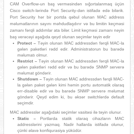
CAM Overflow-un baş verməsindən sığortalanmaq üçün
Cisco switch-lərində Port Security-dən istifadə edə bilərik.
Port Security hər bir portda qəbul olunan MAC address
məlumatlarının sayını məhdudlaşdırır və bu limitin keçməsi
zamanı fərqli addımlar ata bilər. Limit keçməsi zamanı nəyin
baş verəcəyi aşağıda qeyd olunan seçimlər təyin edir
Protect –
Təyin olunan MAC addressdən fərqli MAC-la
gələn paketləri rədd edir. Administratorun bu barədə
məlumatı olmur.
Restrict –
Təyin olunan MAC addressdən fərqli MAC-la
gələn paketləri rədd edir və bu barədə SNMP serverə
məlumat göndərir.
Shutdown –
Təyin olunan MAC addressdən fərqli MAC-
la gələn paket gələn kimi həmin portu avtomatik olaraq
err-disable edir və bu barədə SNMP serverə məlumat
göndərir. Qeyd edim ki, bu əksər switchlərdə default
seçimdir.
MAC addresslər aşağıdaki seçimlər vasitəsi ilə təyin olunur.
Static –
Portlarda statik olaraq cihazların MAC
addresslərini yazmaq. Nadir hallarda istifadə olunur,
çünki əlavə konfiqurasiya yüküdür.