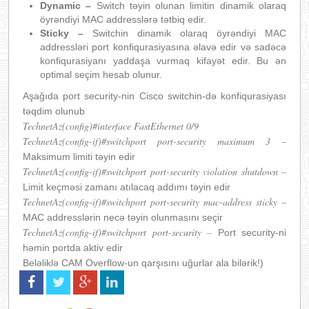
Dynamic –
Switch təyin olunan limitin dinamik olaraq
öyrəndiyi MAC addresslərə tətbiq edir.
Sticky –
Switchin dinamik olaraq öyrəndiyi MAC
addressləri port konfiqurasiyasına əlavə edir və sadəcə
konfiqurasiyanı yaddaşa vurmaq kifayət edir. Bu ən
optimal seçim hesab olunur.
Aşağıda port security-nin Cisco switchin-də konfiqurasiyası
təqdim olunub
TechnetAz(config)#interface FastEthernet 0/9
TechnetAz(config-if)#switchport port-security maximum 3 –
Maksimum limiti təyin edir
TechnetAz(config-if)#switchport port-security violation shutdown –
Limit keçməsi zamanı atılacaq addımı təyin edir
TechnetAz(config-if)#switchport port-security mac-address sticky –
MAC addresslərin necə təyin olunmasını seçir
TechnetAz(config-if)#switchport port-security –
Port security-ni
həmin portda aktiv edir
Beləliklə CAM Overflow-un qarşısını uğurlar ala bilərik!)