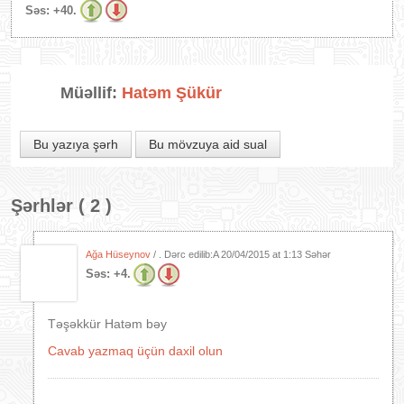
Səs:
+40.
Müəllif:
Hatəm Şükür
Bu yazıya şərh
Bu mövzuya aid sual
Şərhlər ( 2 )
Ağa Hüseynov
/ . Dərc edilib:A
20/04/2015 at 1:13 Səhər
Səs:
+4.
Təşəkkür Hatəm bəy
Cavab yazmaq üçün daxil olun