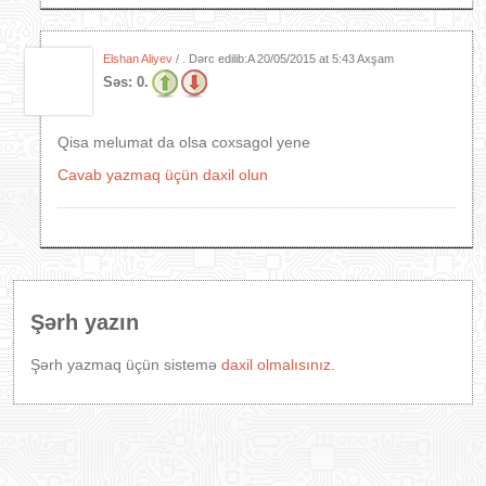
Elshan Aliyev
/ . Dərc edilib:A
20/05/2015 at 5:43 Axşam
Səs:
0.
Qisa melumat da olsa coxsagol yene
Cavab yazmaq üçün daxil olun
Şərh yazın
Şərh yazmaq üçün sistemə
daxil olmalısınız.