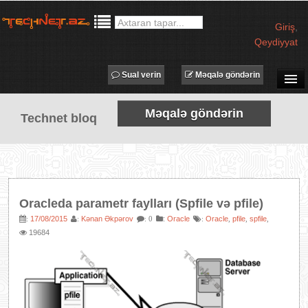
Giriş
,
Qeydiyyat
Sual verin
Məqalə göndərin
SUAL-CAVAB
Məqalə göndərin
Technet bloq
TECHNET TV
MƏQALƏLƏR
İŞ ELANLARI
TƏDBİRLƏR
Oracleda parametr faylları (Spfile və pfile)
PROQRAMLAR
17/08/2015
Kənan Əkpərov
:
Oracle
Oracle
pfile
spfile
:
:
: 0
:
,
,
,
19684
AVADANLIQLAR
IT LÜĞƏT
XƏBƏRLƏR