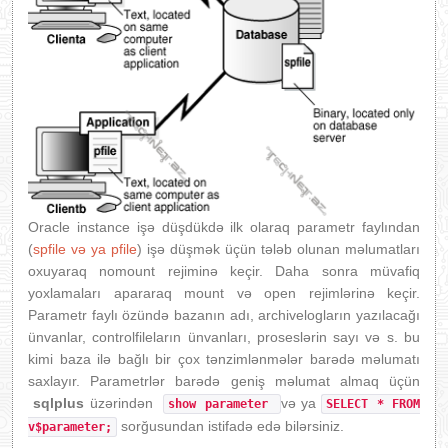
Oracle instance işə düşdükdə ilk olaraq parametr faylından
(
spfile və ya pfile
) işə düşmək üçün tələb olunan məlumatları
oxuyaraq nomount rejiminə keçir. Daha sonra müvafiq
yoxlamaları apararaq mount və open rejimlərinə keçir.
Parametr faylı özündə bazanın adı, archivelogların yazılacağı
ünvanlar, controlfileların ünvanları, proseslərin sayı və s. bu
kimi baza ilə bağlı bir çox tənzimlənmələr barədə məlumatı
saxlayır. Parametrlər barədə geniş məlumat almaq üçün
sqlplus
üzərindən
və ya
show parameter
SELECT * FROM
sorğusundan istifadə edə bilərsiniz.
v$parameter;