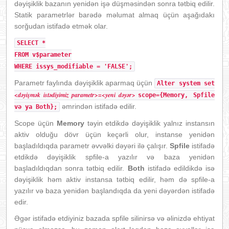
dəyişiklik bazanın yenidən işə düşməsindən sonra tətbiq edilir.
Statik parametrlər barədə məlumat almaq üçün aşağıdakı
sorğudan istifadə etmək olar.
SELECT *
FROM v$parameter
WHERE issys_modifiable = 'FALSE';
Parametr faylında dəyişiklik aparmaq üçün
Alter system set
<dəyişmək istədiyimiz parametr>=<yeni dəyər>
scope={Memory, Spfile
əmrindən istifadə edilir.
və ya Both};
Scope üçün
Memory
təyin etdikdə dəyişiklik yalnız instansın
aktiv olduğu dövr üçün keçərli olur, instanse yenidən
başladıldıqda parametr əvvəlki dəyəri ilə çalışır.
Spfile
istifadə
etdikdə dəyişiklik spfile-a yazılır və baza yenidən
başladıldıqdan sonra tətbiq edilir.
Both
istifadə edildikdə isə
dəyişiklik həm aktiv instansa tətbiq edilir, həm də spfile-a
yazılır və baza yenidən başlandıqda da yeni dəyərdən istifadə
edir.
Əgər istifadə etdiyiniz bazada spfile silinirsə və əlinizdə ehtiyat