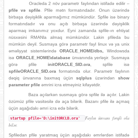
Oracleda 2 növ parametr faylından istifadə edilir –
pfile və spfile
. Pfile mətn formatındadır. Onun üzərində
birbaşa dəyişiklik aparmağımız mümkündür. Spfile isə binary
formatındadır və onu açıb birbaşa üzərində dəyişiklik
aparmaq imkanımız yoxdur. Eyni zamanda spfile-ın ehtiyat
nüsxəsini RMANla almaq mümkündür. Lakin pfileda bu
mümkün deyil. Susmaya görə parametr fayl linux və ya unix
əməliyyat sistemlərində
ORACLE_HOME/dbs,
Windowsda
isə
ORACLE_HOME\database
ünvanında yerləşir. Susmaya
görə pfile
initORACLE_SID.ora
, spfile isə
spfileORACLE_SID.ora
formatında olur. Parametr faylının
dəqiq ünvanına baxmaq üçün
sqlplus
üzərindən
show
parameter pfile
əmrini icra etməyiniz kifayətdir.
Baza açılarkən susmaya görə spfile ilə açılır. Lakin
özümüz pfile vasitəsilə də aça bilərik. Bazanı pfile ilə açmaq
üçün aşağıdakı əmri icra edə bilərik.
Faylın ünvanı fərqli ola
startup pfile='D:\initORCLB.ora'
bilər.
Spfiledan pfile yaratmaq üçün aşağıdakı əmrlərdən istifadə