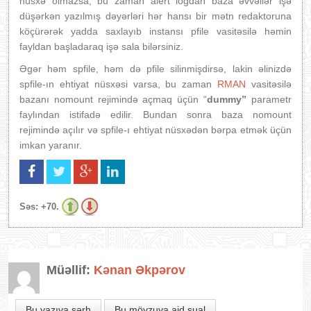
nüsxə olmazsa, bu zaman alert logdan baza əvvəllər işə
düşərkən yazılmış dəyərləri hər hansı bir mətn redaktoruna
köçürərək yadda saxlayıb instansı pfile vasitəsilə həmin
fayldan başladaraq işə sala bilərsiniz.
Əgər həm spfile, həm də pfile silinmişdirsə, lakin əlinizdə
spfile-ın ehtiyat nüsxəsi varsa, bu zaman
RMAN
vasitəsilə
bazanı nomount rejimində açmaq üçün “
dummy”
parametr
faylından istifadə edilir. Bundan sonra baza nomount
rejimində açılır və spfile-ı ehtiyat nüsxədən bərpa etmək üçün
imkan yaranır.
Səs:
+70.
Müəllif:
Kənan Əkpərov
Bu yazıya şərh
Bu mövzuya aid sual