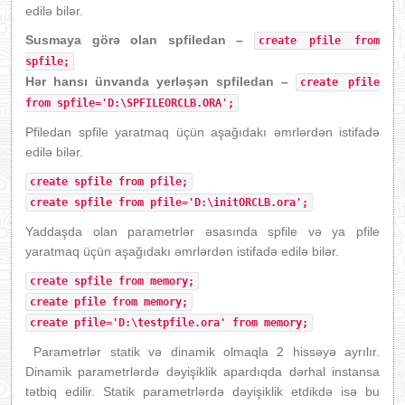
edilə bilər.
Susmaya görə olan spfiledan –
create pfile from
spfile;
Hər hansı ünvanda yerləşən spfiledan –
create pfile
from spfile='D:\SPFILEORCLB.ORA';
Pfiledan spfile yaratmaq üçün aşağıdakı əmrlərdən istifadə
edilə bilər.
create spfile from pfile;
create spfile from pfile='D:\initORCLB.ora';
Yaddaşda olan parametrlər əsasında spfile və ya pfile
yaratmaq üçün aşağıdakı əmrlərdən istifadə edilə bilər.
create spfile from memory;
create pfile from memory;
create pfile='D:\testpfile.ora' from memory;
Parametrlər statik və dinamik olmaqla 2 hissəyə ayrılır.
Dinamik parametrlərdə dəyişiklik apardıqda dərhal instansa
tətbiq edilir. Statik parametrlərdə dəyişiklik etdikdə isə bu