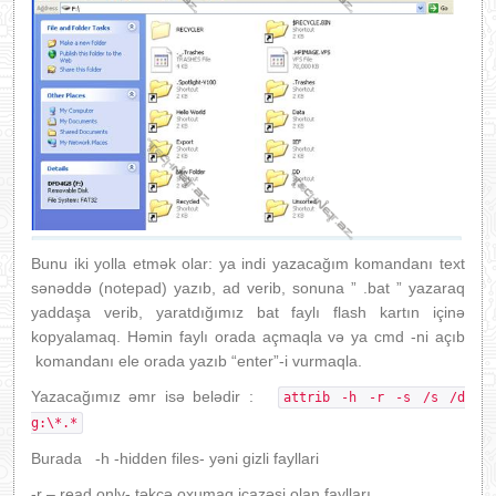
Bunu iki yolla etmək olar: ya indi yazacağım komandanı text
sənəddə (notepad) yazıb, ad verib, sonuna ” .bat ” yazaraq
yaddaşa verib, yaratdığımız bat faylı flash kartın içinə
kopyalamaq. Həmin faylı orada açmaqla və ya cmd -ni açıb
komandanı ele orada yazıb “enter”-i vurmaqla.
Yazacağımız əmr isə belədir :
attrib -h -r -s /s /d
g:\*.*
Burada -h -hidden files- yəni gizli fayllari
-r – read only- təkcə oxumaq icazəsi olan faylları