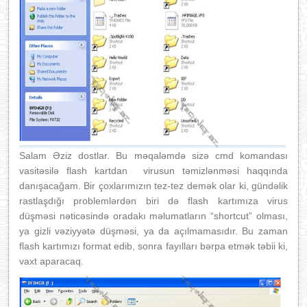
Salam Əziz dostlar. Bu məqaləmdə sizə cmd komandası
vasitəsilə flash kartdan virusun təmizlənməsi haqqında
danışacağam. Bir çoxlarımızın tez-tez demək olar ki, gündəlik
rastlaşdığı problemlərdən biri də flash kartımıza virus
düşməsi nəticəsində oradakı məlumatların “shortcut” olması,
ya gizli vəziyyətə düşməsi, ya da açılmamasıdır. Bu zaman
flash kartımızı format edib, sonra fayılları bərpa etmək təbii ki,
vaxt aparacaq.