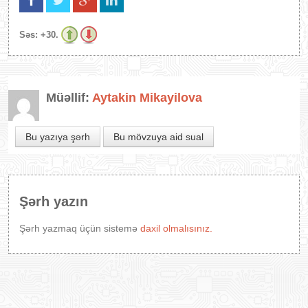
Səs:
+30.
Müəllif:
Aytakin Mikayilova
Bu yazıya şərh
Bu mövzuya aid sual
Şərh yazın
Şərh yazmaq üçün sistemə
daxil olmalısınız.