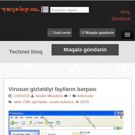
Giriş
,
Qeydiyyat
Sual verin
Məqalə göndərin
SUAL-CAVAB
Məqalə göndərin
Technet bloq
TECHNET TV
MƏQALƏLƏR
İŞ ELANLARI
TƏDBİRLƏR
Virusun gizlətdiyi faylların bərpası
PROQRAMLAR
22/06/2016
Aytakin Mikayilova
:
Antiviruslar
:
:
: 0
attrib
CMD
gizli fayllar
virusla mubarizə
26278
:
,
,
,
,
AVADANLIQLAR
IT LÜĞƏT
XƏBƏRLƏR