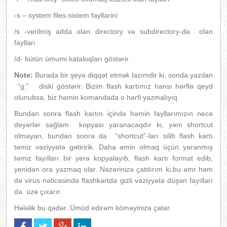
-s – system files-sistem fayllarini
/s -verilmiş adda olan directory və subdirectory-də olan
faylları
/d- bütün ümumi kataloqları göstərir
Note:
Burada bir şeyə diqqət etmək lazımdir ki, sonda yazılan
“g:” diski göstərir. Bizim flash kartımız hansı hərflə qeyd
olunubsa, biz həmin komandada o hərfi yazmalıyıq.
Bundan sonra flash kartın içində həmin fayllarımızın necə
deyərlər sağlam kopyası yaranacaqdır ki, yəni shortcut
olmayan, bundan sonra da “shortcut”-ları silib flash kartı
təmiz vəziyyətə gətiririk. Daha əmin olmaq üçün yaranmış
təmiz fayılları bir yerə kopyalayıb, flash kartı format edib,
yenidən ora yazmaq olar. Nəzərinizə çatdırım ki,bu əmr həm
də virus nəticəsində flashkartda gizli vəziyyətə düşən fayılları
da üzə çıxarır.
Hələlik bu qədər. Ümüd edirəm köməyinizə çatar.