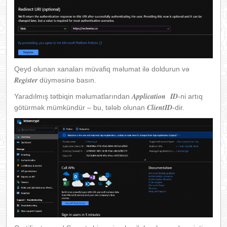
Qeyd olunan xanaları müvafiq məlumat ilə doldurun və
Register
düyməsinə basın.
Application ID
Yaradılmış tətbiqin məlumatlarından
-ni artıq
ClientID
götürmək mümkündür – bu, tələb olunan
-dir.