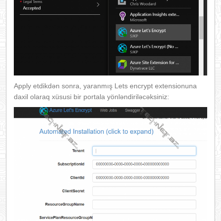
Apply etdikdən sonra, yaranmış Lets encrypt extensionuna
daxil olaraq xüsusi bir portala yönləndiriləcəksiniz: