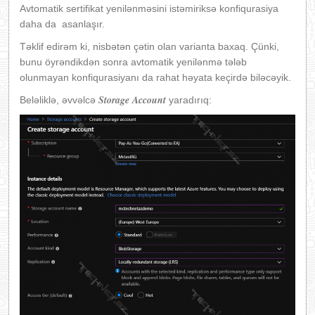
Avtomatik sertifikat yenilənməsini istəmiriksə konfiqurasiya
daha da asanlaşır.
Təklif edirəm ki, nisbətən çətin olan varianta baxaq. Çünki,
bunu öyrəndikdən sonra avtomatik yenilənmə tələb
olunmayan konfiqurasiyanı da rahat həyata keçirdə biləcəyik.
Storage Account
Beləliklə, əvvəlcə
yaradırıq: