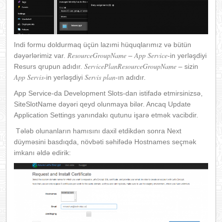
Indi formu doldurmaq üçün lazımi hüquqlarımız və bütün
ResourceGroupName
App Service
dəyərlərimiz var.
–
-in yerləşdiyi
ServicePlanResourceGroupName
Resurs qrupun adıdır.
– sizin
App Servis
Servis plan
-in yerləşdiyi
-ın adıdır.
App Service-da Development Slots-dan istifadə etmirsinizsə,
SiteSlotName dəyəri qeyd olunmaya bilər. Ancaq Update
Application Settings yanındakı qutunu işarə etmək vacibdir.
Tələb olunanların hamısını daxil etdikdən sonra Next
düyməsini basdıqda, növbəti səhifədə Hostnames seçmək
imkanı əldə edirik: