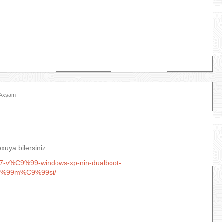
7 Axşam
uya bilərsiniz.
s-7-v%C9%99-windows-xp-nin-dualboot-
9%99m%C9%99si/