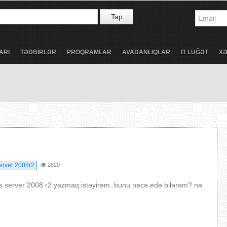
Tap
ARI
TƏDBİRLƏR
PROQRAMLAR
AVADANLIQLAR
IT LÜĞƏT
X
erver 2008r2
2820
server 2008 r2 yazmaq istəyirəm..bunu necə edə bilərəm? nə