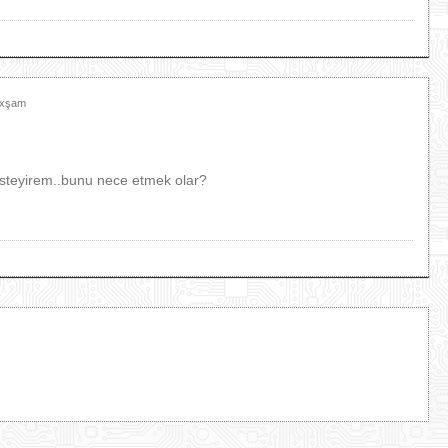
Axşam
steyirem..bunu nece etmek olar?