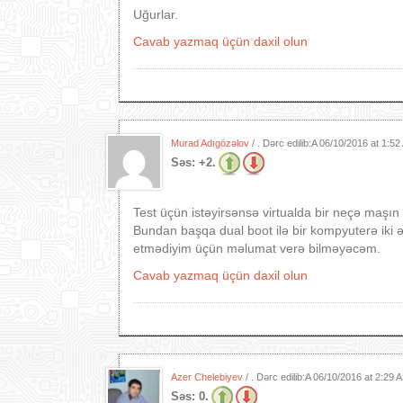
Uğurlar.
Cavab yazmaq üçün daxil olun
Murad Adıgözəlov
/ . Dərc edilib:A
06/10/2016 at 1:5
Səs:
+2.
Test üçün istəyirsənsə virtualda bir neçə maşın
Bundan başqa dual boot ilə bir kompyuterə iki
etmədiyim üçün məlumat verə bilməyəcəm.
Cavab yazmaq üçün daxil olun
Azer Chelebiyev
/ . Dərc edilib:A
06/10/2016 at 2:29 
Səs:
0.