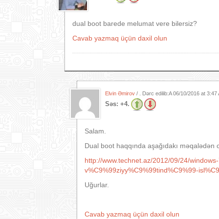
dual boot barede melumat vere bilersiz?
Cavab yazmaq üçün daxil olun
Elvin Əmirov
/ . Dərc edilib:A
06/10/2016 at 3:4
Səs:
+4.
Salam.
Dual boot haqqında aşağıdakı məqalədən ox
http://www.technet.az/2012/09/24/window
v%C9%99ziyy%C9%99tind%C9%99-isl%C
Uğurlar.
Cavab yazmaq üçün daxil olun