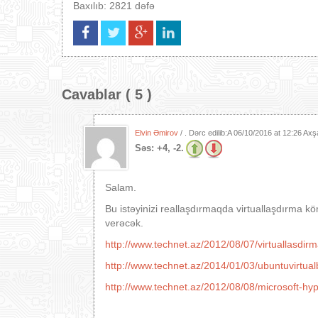
Baxılıb: 2821 dəfə
Cavablar ( 5 )
Elvin Əmirov
/ . Dərc edilib:A
06/10/2016 at 12:26 Ax
Səs:
+4, -2.
Salam.
Bu istəyinizi reallaşdırmaqda virtuallaşdırma k
verəcək.
http://www.technet.az/2012/08/07/virtuallasdirm
http://www.technet.az/2014/01/03/ubuntuvirtual
http://www.technet.az/2012/08/08/microsoft-hyp