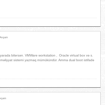
2 Axşam
 yarada bilərsən. VMWare workstation , Oracle virtual box və s.
 əməliyyat sistemi yazmaq mümükündür. Amma dual boot istifadə
Axşam