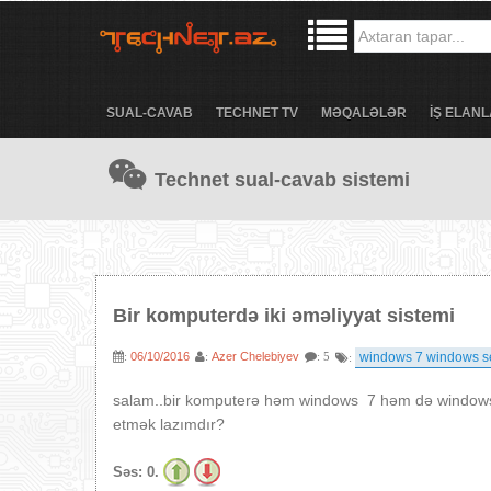
SUAL-CAVAB
TECHNET TV
MƏQALƏLƏR
İŞ ELANL
Technet sual-cavab sistemi
Bir komputerdə iki əməliyyat sistemi
06/10/2016
Azer Chelebiyev
windows 7 windows s
:
:
: 5
:
salam..bir komputerə həm windows 7 həm də windows 
etmək lazımdır?
Səs:
0.