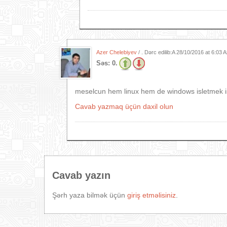
Azer Chelebiyev
/ . Dərc edilib:A
28/10/2016 at 6:03 
Səs:
0.
meselcun hem linux hem de windows isletmek i
Cavab yazmaq üçün daxil olun
Cavab yazın
Şərh yaza bilmək üçün
giriş etməlisiniz
.