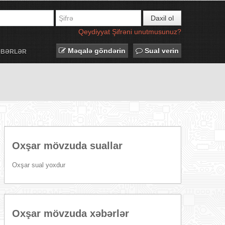
Daxil ol
Qeydiyyat
Şifrəni unutmusunuz?
Məqalə göndərin
Sual verin
ƏBƏRLƏR
Oxşar mövzuda suallar
Oxşar sual yoxdur
Oxşar mövzuda xəbərlər