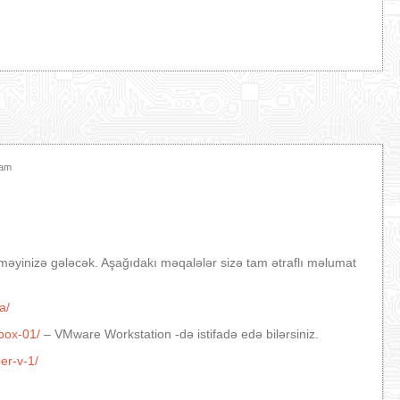
şam
öməyinizə gələcək. Aşağıdakı məqalələr sizə tam ətraflı məlumat
a/
box-01/
– VMware Workstation -də istifadə edə bilərsiniz.
er-v-1/