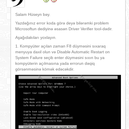
Salam Hüseyn bəy.
Yazdəğınız error koda görə deyə bilərəmki problem
Microsoftun dediyinə əsasən Driver Verifier tool-dədir.
Aşağıdakıları yoxlayın.
1. Kompyüter açılan zaman F8 düyməsini sıxaraq
menyuya daxil olun və Disable Automatic Restart on
System Failure seçib enter düyməsini sıxın bu ya
kompyüterin açılmasına yada errorun dəqiq
görsənməsinə kömək edəcəkdir.