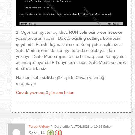
2. Əgər kompyuter açıldısa RUN bölməsinə
verifier.exe
yazıb proqramı açın.
Delete existing settings
bölməsini
qeyd edib Finish düyməsini sıxın. Kompyüter açılmazsa
Safe Mode rejimində kompyüterə daxil olub yenidən
yoxlayın. Safe Mode rejiminə daxil olmaq üçün kompyuter
açılmaq istəyəndə F8 düyməsini sıxıb Safe Mode seçerek
daxil ola bilərsiz.
Nəticəni səbirsizliklə gözləyirik. Cavab yazmağı
unutmayın
Cavab yazmaq üçün daxil olun
Turqut Vəliyev
/ . Dərc edilib:A
17/03/2015 at 10:23 Səhər
Səs:
+14.