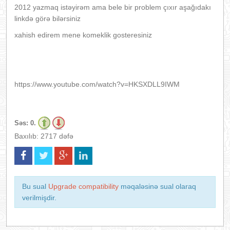
2012 yazmaq istəyirəm ama bele bir problem çıxır aşağıdakı
linkdə görə bilərsiniz
xahish edirem mene komeklik gosteresiniz
https://www.youtube.com/watch?v=HKSXDLL9IWM
Səs:
0.
Baxılıb: 2717 dəfə
Bu sual
Upgrade compatibility
məqaləsinə sual olaraq
verilmişdir.