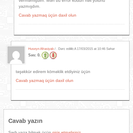
verməmişdim. Mən bu error kodun həll yolunu
yazmışdım.
Cavab yazmaq üçün daxil olun
Huseyn Afrasiyab
/ . Dərc edilib:A
17/03/2015 at 10:46 Səhər
Səs:
0.
təşəkkür edirem köməklik etdiyiniz üçün
Cavab yazmaq üçün daxil olun
Cavab yazın
Şərh yaza bilmək üçün
giriş etməlisiniz
.