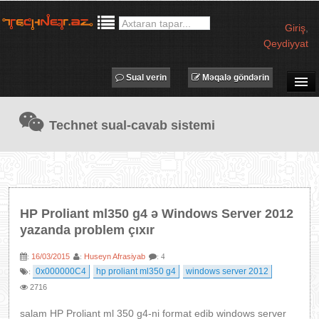
Giriş
,
Qeydiyyat
Sual verin
Məqalə göndərin
SUAL-CAVAB
Technet sual-cavab sistemi
TECHNET TV
MƏQALƏLƏR
İŞ ELANLARI
TƏDBİRLƏR
HP Proliant ml350 g4 ə Windows Server 2012
PROQRAMLAR
yazanda problem çıxır
AVADANLIQLAR
16/03/2015
Huseyn Afrasiyab
:
:
: 4
IT LÜĞƏT
0x000000C4
hp proliant ml350 g4
windows server 2012
:
2716
XƏBƏRLƏR
salam HP Proliant ml 350 g4-ni format edib windows server