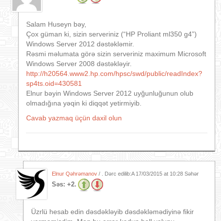
Salam Huseyn bəy,
Çox güman ki, sizin serveriniz (“HP Proliant ml350 g4”)
Windows Server 2012 dəstəkləmir.
Rəsmi məlumata görə sizin serveriniz maximum Microsoft
Windows Server 2008 dəstəkləyir.
http://h20564.www2.hp.com/hpsc/swd/public/readIndex?
sp4ts.oid=430581
Elnur bəyin Windows Server 2012 uyğunluğunun olub
olmadığına yəqin ki diqqət yetirmiyib.
Cavab yazmaq üçün daxil olun
Elnur Qəhrəmanov
/ . Dərc edilib:A
17/03/2015 at 10:28 Səhər
Səs:
+2.
Üzrlü hesab edin dəsdəkləyib dəsdəkləmədiyinə fikir