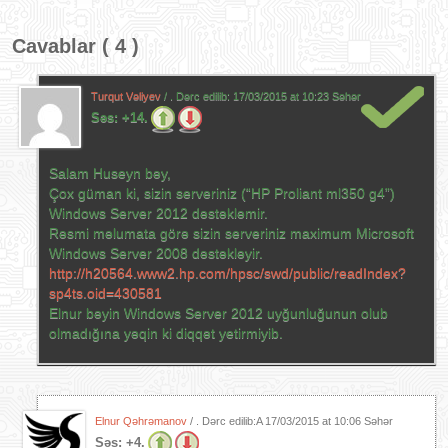
Cavablar ( 4 )
Turqut Vəliyev
/ . Dərc edilib:
17/03/2015 at 10:23 Səhər
Səs:
+14.
Salam Huseyn bəy,
Çox güman ki, sizin serveriniz (“HP Proliant ml350 g4”)
Windows Server 2012 dəstəkləmir.
Rəsmi məlumata görə sizin serveriniz maximum Microsoft
Windows Server 2008 dəstəkləyir.
http://h20564.www2.hp.com/hpsc/swd/public/readIndex?
sp4ts.oid=430581
Elnur bəyin Windows Server 2012 uyğunluğunun olub
olmadığına yəqin ki diqqət yetirmiyib.
Elnur Qəhrəmanov
/ . Dərc edilib:A
17/03/2015 at 10:06 Səhər
Səs:
+4.