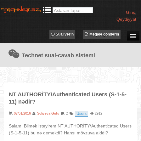
Giriş
,
Qeydiyyat
Sual verin
Məqalə göndərin
SUAL-CAVAB
Technet sual-cavab sistemi
TECHNET TV
MƏQALƏLƏR
İŞ ELANLARI
TƏDBİRLƏR
NT AUTHORİTY\Authenticated Users (S-1-5-
PROQRAMLAR
11) nədir?
AVADANLIQLAR
07/01/2016
Sofiyeva Gullu
Users
2912
:
:
: 2
:
IT LÜĞƏT
Salam. Bilmək istəyirəm NT AUTHORİTY\Authenticated Users
XƏBƏRLƏR
(S-1-5-11) bu nə deməkdi? Hansı mövzuya aiddi?