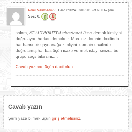
Ramil Məmmədov
/ . Dərc edilib:A
07/01/2016 at 6:00 Axşam
Səs:
0.
NT AUTHORITY\Authenticated Users
salam,
demək kimliyini
doğrulayan hərkəs deməkdir. Məs: siz domain daxilində
hər hansı bir qaynanağa kimliyini domain daxilində
doğrulamış hər kəs üçün icazə vermək istəyirsinizsə bu
qrupu seçə bilərsiniz…
Cavab yazmaq üçün daxil olun
Cavab yazın
Şərh yaza bilmək üçün
giriş etməlisiniz
.