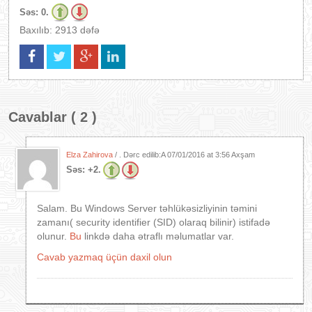
Səs:
0.
Baxılıb: 2913 dəfə
Cavablar ( 2 )
Elza Zahirova
/ . Dərc edilib:A
07/01/2016 at 3:56 Axşam
Səs:
+2.
Salam. Bu Windows Server təhlükəsizliyinin təmini
zamanı( security identifier (SID) olaraq bilinir) istifadə
olunur.
Bu
linkdə daha ətraflı məlumatlar var.
Cavab yazmaq üçün daxil olun