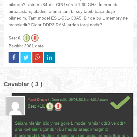
bilərəm? sistem x64-dir. CPU sürəti 1.60 GHz. İnternetdə
biraz axtarış elədim, amma tam birşey tapıb başa düşə
bilmədim. Tam model ES 1-531-C3A5. Bir də bu L memory nə
məsələdir? Digər DDR3 RAM-lardan fərqi nədir?
Səs:
0.
Baxılıb: 3081 dəfə
Cavablar ( 3 )
Yusuf Oruclu
/ . Dərc edilib:
29/06/2016 at 4:01 Axşam
Səs:
+16.
Salam.Mənim bildiyimə görə L model ramlar ddr3 və ddr4
ana lövhələr üçündür (Bu haqda araşdırmağınız
məsləhətdir).Modelin maxsimun ram qəbul etməsi 8gb -dır.