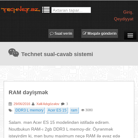
Giriş
,
Qeydiyyat
Sual verin
Məqalə göndərin
SUAL-CAVAB
Technet sual-cavab sistemi
TECHNET TV
MƏQALƏLƏR
İŞ ELANLARI
TƏDBİRLƏR
RAM dəyişmək
PROQRAMLAR
29/06/2016
Xəlil Adıgözəlov
:
:
: 3
AVADANLIQLAR
DDR3 L memory
Acer ES 15
ram
3080
:
IT LÜĞƏT
Salam. mən Acer ES 15 modelindən istifadə edirəm.
XƏBƏRLƏR
Noutbukun RAM-ı 2gb DDR3 L memoy-dir. Öyrənmək
istəyirdim ki, mən bunu maximum neçə RAM ilə əvəz edə