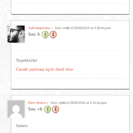
Xəlil Adıgözəlov
/ . Dərc edilib:A
29/06/2016 at 4:08 Axşam
Səs:
0.
Teşekkürler
Cavab yazmaq üçün daxil olun
Elvin Əmirov
/ . Dərc edilib:A
29/06/2016 at 6:15 Axşam
Səs:
+8.
Salam.