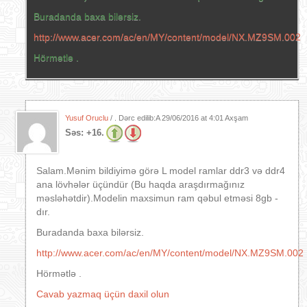
Buradanda baxa bilərsiz.
http://www.acer.com/ac/en/MY/content/model/NX.MZ9SM.002
Hörmətlə .
Yusuf Oruclu
/ . Dərc edilib:A
29/06/2016 at 4:01 Axşam
Səs:
+16.
Salam.Mənim bildiyimə görə L model ramlar ddr3 və ddr4
ana lövhələr üçündür (Bu haqda araşdırmağınız
məsləhətdir).Modelin maxsimun ram qəbul etməsi 8gb -
dır.
Buradanda baxa bilərsiz.
http://www.acer.com/ac/en/MY/content/model/NX.MZ9SM.002
Hörmətlə .
Cavab yazmaq üçün daxil olun