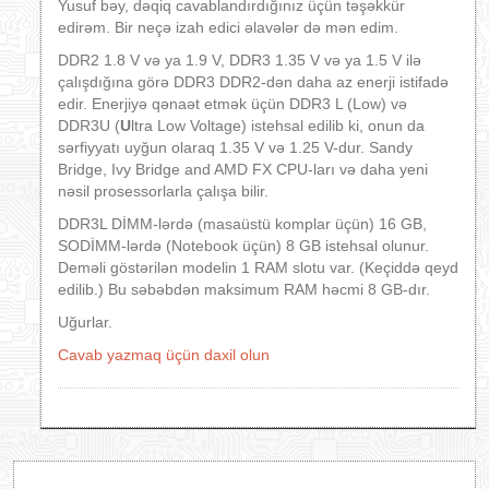
Yusuf bəy, dəqiq cavablandırdığınız üçün təşəkkür
edirəm. Bir neçə izah edici əlavələr də mən edim.
DDR2 1.8 V və ya 1.9 V, DDR3 1.35 V və ya 1.5 V ilə
çalışdığına görə DDR3 DDR2-dən daha az enerji istifadə
edir. Enerjiyə qənaət etmək üçün DDR3 L (Low) və
DDR3U (
U
ltra Low Voltage) istehsal edilib ki, onun da
sərfiyyatı uyğun olaraq 1.35 V və 1.25 V-dur. Sandy
Bridge, Ivy Bridge and AMD FX CPU-ları və daha yeni
nəsil prosessorlarla çalışa bilir.
DDR3L DİMM-lərdə (masaüstü komplar üçün) 16 GB,
SODİMM-lərdə (Notebook üçün) 8 GB istehsal olunur.
Deməli göstərilən modelin 1 RAM slotu var. (Keçiddə qeyd
edilib.) Bu səbəbdən maksimum RAM həcmi 8 GB-dır.
Uğurlar.
Cavab yazmaq üçün daxil olun