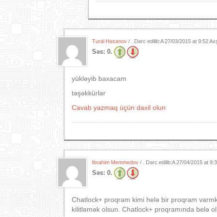
Tural Həsənov
/ . Dərc edilib:A
27/03/2015 at 9:52 A
Səs:
0.
yükləyib baxacam
təşəkkürlər
Cavab yazmaq üçün daxil olun
Ibrahim Memmedov
/ . Dərc edilib:A
27/04/2015 at 9:
Səs:
0.
Chatlock+ proqram kimi helə bir proqram varmkı
kilitləmək olsun. Chatlock+ proqramında belə 