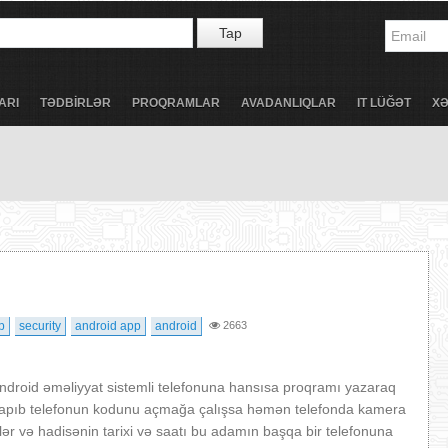
Tap
ARI
TƏDBİRLƏR
PROQRAMLAR
AVADANLIQLAR
IT LÜĞƏT
X
p
security
android app
android
2663
ndroid əməliyyat sistemli telefonuna hansısa proqramı yazaraq
 tapıb telefonun kodunu açmağa çalışsa həmən telefonda kamera
lər və hadisənin tarixi və saatı bu adamın başqa bir telefonuna