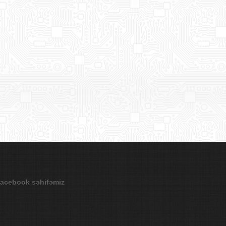
acebook səhifəmiz