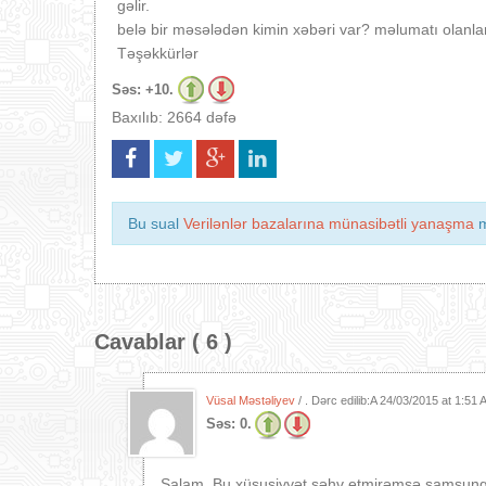
gəlir.
belə bir məsələdən kimin xəbəri var? məlumatı olanla
Təşəkkürlər
Səs:
+10.
Baxılıb: 2664 dəfə
Bu sual
Verilənlər bazalarına münasibətli yanaşma
m
Cavablar ( 6 )
Vüsal Məstəliyev
/ . Dərc edilib:A
24/03/2015 at 1:51
Səs:
0.
Salam. Bu xüsusiyyət səhv etmirəmsə samsung s3