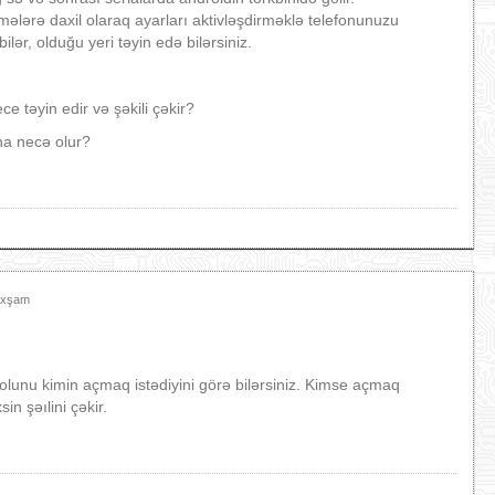
ərə daxil olaraq ayarları aktivləşdirməklə telefonunuzu
bilər, olduğu yeri təyin edə bilərsiniz.
e təyin edir və şəkili çəkir?
na necə olur?
 Axşam
olunu kimin açmaq istədiyini görə bilərsiniz. Kimse açmaq
n şəılini çəkir.