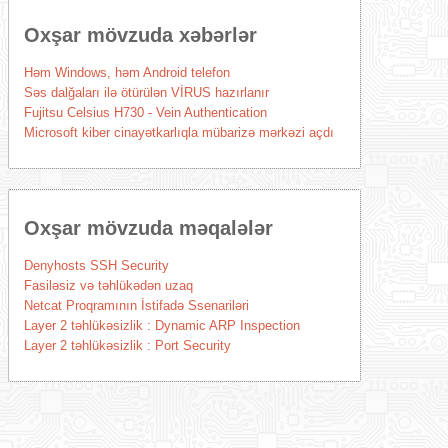
Oxşar mövzuda xəbərlər
Həm Windows, həm Android telefon
Səs dalğaları ilə ötürülən VİRUS hazırlanır
Fujitsu Celsius H730 - Vein Authentication
Microsoft kiber cinayətkarlıqla mübarizə mərkəzi açdı
Oxşar mövzuda məqalələr
Denyhosts SSH Security
Fasiləsiz və təhlükədən uzaq
Netcat Proqramının İstifadə Ssenariləri
Layer 2 təhlükəsizlik : Dynamic ARP Inspection
Layer 2 təhlükəsizlik : Port Security