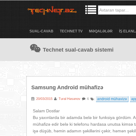
SUAL-CAVAB
TECHNET TV
MƏQALƏLƏR
İŞ ELANL
Technet sual-cavab sistemi
Samsung Android mühafizə
20/03/2015
Tural Həsənov
android mühavizə
ap
:
:
: 6
:
Salam Dostlar
Bu yaxınlarda bir adamda belə bir funksiya gördüm. A
mühafizə edir belə ki telefonu hardasa unutsa kimsə
işə düşüb, həmin adamın şəkillərini çəkir, həmən şəkil