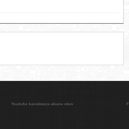
Youtube kanalımıza abunə olun
F