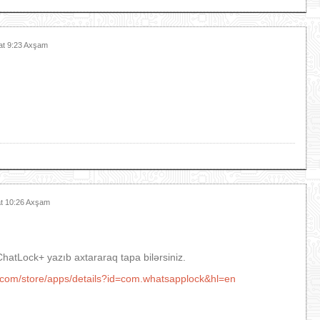
at 9:23 Axşam
at 10:26 Axşam
ChatLock+ yazıb axtararaq tapa bilərsiniz.
e.com/store/apps/details?id=com.whatsapplock&hl=en