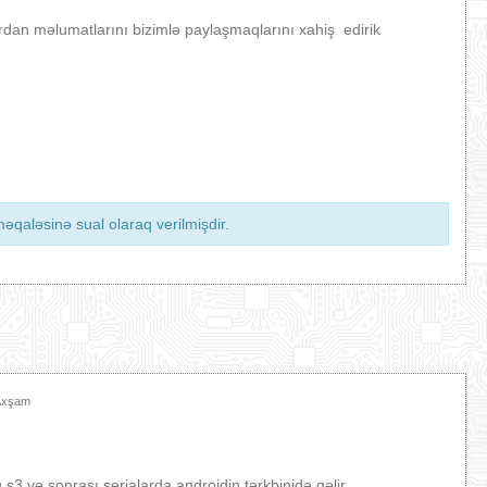
rdan məlumatlarını bizimlə paylaşmaqlarını xahiş edirik
əqaləsinə sual olaraq verilmişdir.
 Axşam
 və sonrası serialarda androidin tərkbinidə gəlir.