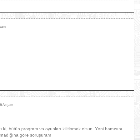
xşam
39 Axşam
 ki, bütün proqram və oyunları kilitləmək olsun. Yəni hamısını
olmadığına göre soruşuram