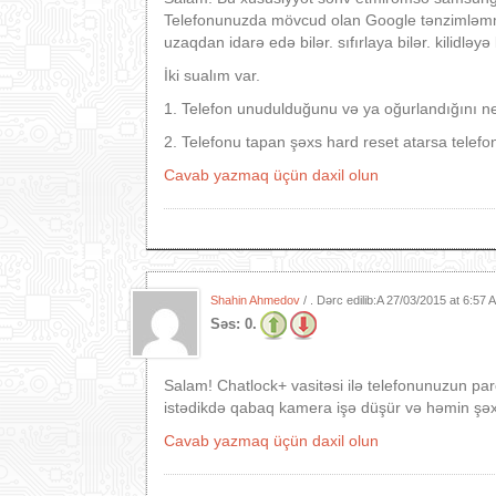
Telefonunuzda mövcud olan Google tənzimləmməl
uzaqdan idarə edə bilər. sıfırlaya bilər. kilidləyə 
İki sualım var.
1. Telefon unudulduğunu və ya oğurlandığını nec
2. Telefonu tapan şəxs hard reset atarsa telefo
Cavab yazmaq üçün daxil olun
Shahin Ahmedov
/ . Dərc edilib:A
27/03/2015 at 6:57
Səs:
0.
Salam! Chatlock+ vasitəsi ilə telefonunuzun par
istədikdə qabaq kamera işə düşür və həmin şəxsi
Cavab yazmaq üçün daxil olun