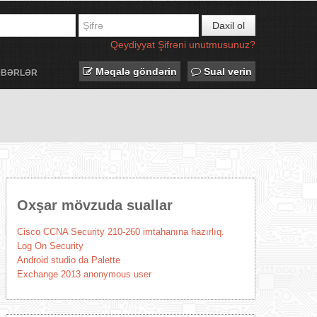
Daxil ol
Qeydiyyat
Şifrəni unutmusunuz?
Məqalə göndərin
Sual verin
ƏBƏRLƏR
Oxşar mövzuda suallar
Cisco CCNA Security 210-260 imtahanına hazırlıq.
Log On Security
Android studio da Palette
Exchange 2013 anonymous user