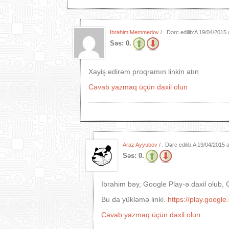
Ibrahim Memmedov
/ . Dərc edilib:A
19/04/2015 
Səs:
0.
Xayiş edirəm proqramın linkin atın
Cavab yazmaq üçün daxil olun
Araz Ayyubov
/ . Dərc edilib:A
19/04/2015 
Səs:
0.
Ibrahim bəy, Google Play-ə daxil olub, 
Bu da yükləmə linki.
https://play.googl
Cavab yazmaq üçün daxil olun