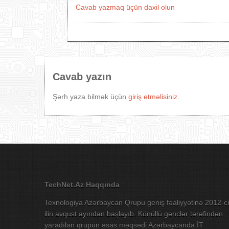
Cavab yazmaq üçün daxil olun
Cavab yazın
Şərh yaza bilmək üçün
giriş etməlisiniz
.
TechNet.Az Haqqında
Texnologiya Azərbaycan Qrupu geniş fəaliyyətinə 2012-ci
ilin avqust ayından başlayıb. Könüllü gənclər tərəfindən
yaradılan qrupun əsas məqsədi Azərbaycanda İT