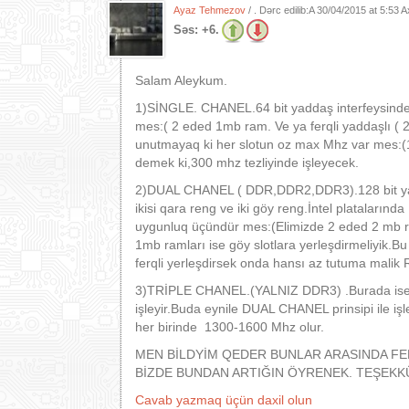
Ayaz Tehmezov
/ . Dərc edilib:A
30/04/2015 at 5:53 
Səs:
+6.
Salam Aleykum.
1)SİNGLE. CHANEL.64 bit yaddaş interfeysinde iş
mes:( 2 eded 1mb ram. Ve ya ferqli yaddaşlı ( 2
unutmayaq ki her slotun oz max Mhz var mes:(1
demek ki,300 mhz tezliyinde işleyecek.
2)DUAL CHANEL ( DDR,DDR2,DDR3).128 bit yadda
ikisi qara reng ve iki göy reng.İntel platalarınd
uygunluq üçündür mes:(Elimizde 2 eded 2 mb ra
1mb ramları ise göy slotlara yerleşdirmeliyik.Bu
ferqli yerleşdirsek onda hansı az tutuma malik
3)TRİPLE CHANEL.(YALNIZ DDR3) .Burada ise 6 
işleyir.Buda eynile DUAL CHANEL prinsipi ile işl
her birinde 1300-1600 Mhz olur.
MEN BİLDYİM QEDER BUNLAR ARASINDA FE
BİZDE BUNDAN ARTIĞIN ÖYRENEK. TEŞEKK
Cavab yazmaq üçün daxil olun