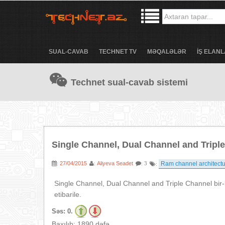
SUAL-CAVAB
TECHNET TV
MƏQALƏLƏR
İŞ ELANL
Technet sual-cavab sistemi
Single Channel, Dual Channel and Triple
27/04/2015
Aliyeva Seadet
Ram channel architect
:
:
: 3
:
Single Channel, Dual Channel and Triple Channel bir-
etibarile.
Səs:
0.
Baxılıb: 1890 dəfə