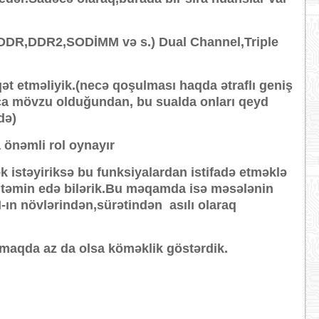
q(DDR,DDR2,SODİMM və s.) Dual Channel,Triple
t etməliyik.(necə qoşulması haqda ətraflı geniş
ca mövzu olduğundan, bu sualda onları qeyd
də)
 önəmli rol oynayır
istəyiriksə bu funksiyalardan istifadə etməklə
i təmin edə bilərik.Bu məqamda isə məsələnin
ın növlərindən,sürətindən asılı olaraq
pmaqda az da olsa köməklik göstərdik.