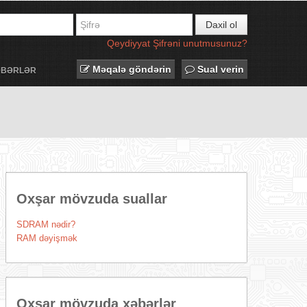
Daxil ol
Qeydiyyat
Şifrəni unutmusunuz?
Məqalə göndərin
Sual verin
ƏBƏRLƏR
Oxşar mövzuda suallar
SDRAM nədir?
RAM dəyişmək
Oxşar mövzuda xəbərlər