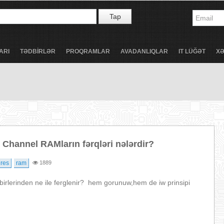
Tap
ARI
TƏDBİRLƏR
PROQRAMLAR
AVADANLIQLAR
IT LÜĞƏT
X
 Channel RAMların fərqləri nələrdir?
ures
ram
1889
birlerinden ne ile ferglenir? hem gorunuw,hem de iw prinsipi