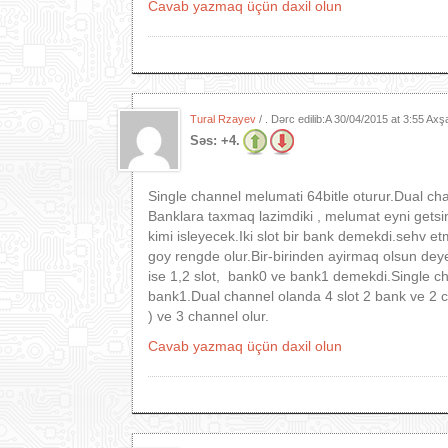
Cavab yazmaq üçün daxil olun
Tural Rzayev
/ . Dərc edilib:A
30/04/2015 at 3:55 Ax
Səs:
+4.
Single channel melumati 64bitle oturur.Dual cha
Banklara taxmaq lazimdiki , melumat eyni getsin
kimi isleyecek.Iki slot bir bank demekdi.sehv et
goy rengde olur.Bir-birinden ayirmaq olsun dey
ise 1,2 slot, bank0 ve bank1 demekdi.Single cha
bank1.Dual channel olanda 4 slot 2 bank ve 2 c
) ve 3 channel olur.
Cavab yazmaq üçün daxil olun