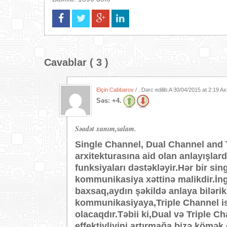
Cavablar ( 3 )
Elçin Cabbarov
/ . Dərc edilib:A
30/04/2015 at 2:19 A
Səs:
+4.
Səadət xanım,salam.
Single Channel, Dual Channel and 
arxitekturasına aid olan anlayışlar
funksiyaları dəstəkləyir.Hər bir sin
kommunikasiya xəttinə malikdir.İng
baxsaq,aydın şəkildə anlaya bilərik 
kommunikasiyaya,Triple Channel is
olacaqdır.Təbii ki,Dual və Triple 
effektivliyini artırmağa bizə kömək