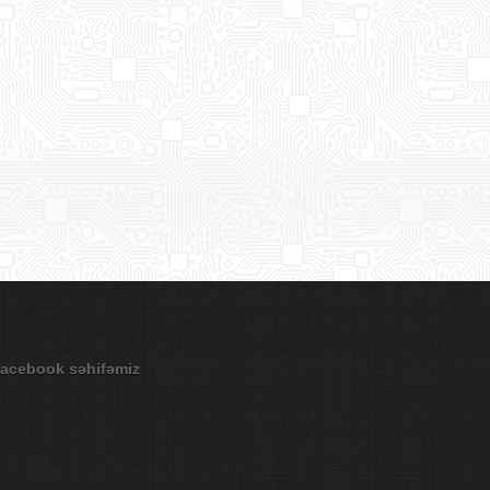
acebook səhifəmiz