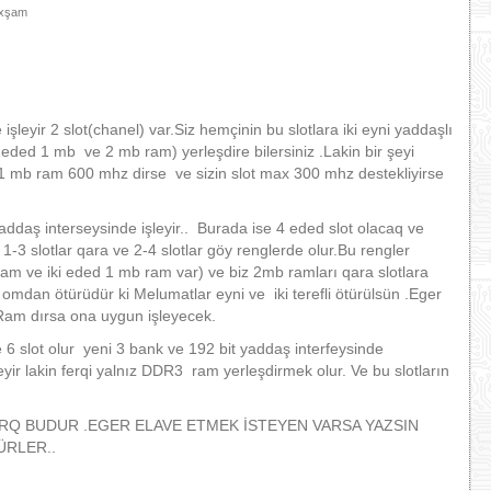
Axşam
leyir 2 slot(chanel) var.Siz hemçinin bu slotlara iki eyni yaddaşlı
eded 1 mb ve 2 mb ram) yerleşdire bilersiniz .Lakin bir şeyi
 mb ram 600 mhz dirse ve sizin slot max 300 mhz destekliyirse
ş interseysinde işleyir.. Burada ise 4 eded slot olacaq ve
a 1-3 slotlar qara ve 2-4 slotlar göy renglerde olur.Bu rengler
m ve iki eded 1 mb ram var) ve biz 2mb ramları qara slotlara
 omdan ötürüdür ki Melumatlar eyni ve iki terefli ötürülsün .Eger
 Ram dırsa ona uygun işleyecek.
slot olur yeni 3 bank ve 192 bit yaddaş interfeysinde
eyir lakin ferqi yalnız DDR3 ram yerleşdirmek olur. Ve bu slotların
RQ BUDUR .EGER ELAVE ETMEK İSTEYEN VARSA YAZSIN
ÜRLER..