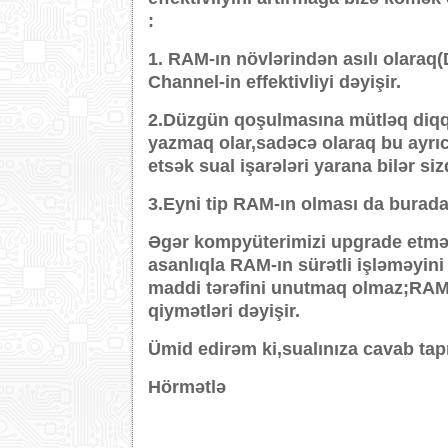
:
1. RAM-ın növlərindən asılı olara
Channel-in effektivliyi dəyişir.
2.Düzgün qoşulmasına mütləq diqqə
yazmaq olar,sadəcə olaraq bu ayrı
etsək sual işarələri yarana bilər siz
3.Eyni tip RAM-ın olması da burada
Əgər kompyüterimizi upgrade etmək 
asanlıqla RAM-ın sürətli işləməyin
maddi tərəfini unutmaq olmaz;RAM-
qiymətləri dəyişir.
Ümid edirəm ki,sualınıza cavab ta
Hörmətlə