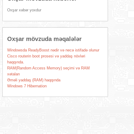
Oxşar xəbər yoxdur
Oxşar mövzuda məqalələr
Windowsda ReadyBoost nədir və necə istifadə olunur
Cisco routerin boot prosesi və yaddaş növləri
haqqında.
RAM(Random Access Memory) seçimi və RAM
xətaları
Əməli yaddaş (RAM) haqqında
Windows 7 Hibernation