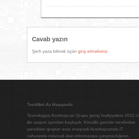
Cavab yazın
Şərh yaza bilmək üçün
giriş etməlisiniz
.
TechNet.Az Haqqında
Texnologiya Azərbaycan Qrupu geniş fəaliyyətinə 2012-ci
ilin avqust ayından başlayıb. Könüllü gənclər tərəfindən
yaradılan qrupun əsas məqsədi Azərbaycanda İT
sahəsində mövcud olan informasiya çatışmazlığının