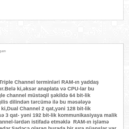
xşam
Triple Channel terminləri RAM-ın yaddaş
dır.Belə ki,əksər anaplata və CPU-lar bu
gle channel müstəqil şəkildə 64 bit-lik
ilis dilindən tərcümə ilə bu məsələyə
ki,Dual Channel 2 qat,yəni 128 bit-lik
ə 3 qat- yəni 192 bit-lik kommunikasiyaya malik
Channel-lərdən istifadə etməklə RAM-ın işləmə
 edər.Sadəcə olaraq,burada bir sıra nüanslar var