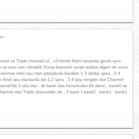
şam
nnel ve Triple channel x2 , x3 kimidi.Rami taxanda gerek eyni
 ve eyni ram olmalidi.Yoxsa hansinin sureti azdisa digeri de onun
miremse intel cpu olan platalarda banklar 1-3 slotlar qara , 2-4
e.Amd cpu olanlarda ise 1,2 qara , 3,4 goy rengde olur.Channel
nnel’de 2 slot olur , iki bank olur,heresinden bir dene , bank0 ve
hannel olur.Triple channelde ise , 3 bank ( bank0 , bank1 , bank2