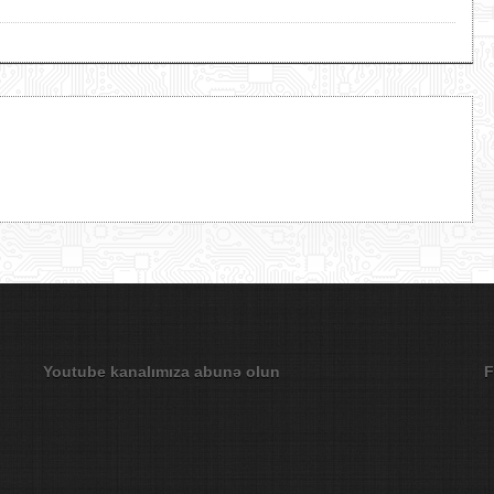
Youtube kanalımıza abunə olun
F