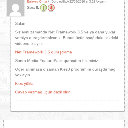
Balayev Ömər
/ . Dərc edilib:A
22/03/2016 at 3:32 Axşam
Səs:
0.
Salam.
Siz eyni zamanda Net Framework 3.5 və ya daha yuxarı
versiya quraşdırmalısınız. Bunun üçün aşağıdakı linkdəki
videonu izləyin:
Net Framework 3.5 quraşdırma
Sonra Media FeaturePack quraşdıra bilərsiniz.
Əgər alınmasa o zaman Kies3 proqramını quraşdırmağı
yoxlayın.
Kies yüklə
Cavab yazmaq üçün daxil olun