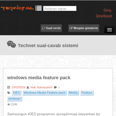
Giriş
,
Qeydiyyat
Sual verin
Məqalə göndərin
SUAL-CAVAB
Technet sual-cavab sistemi
TECHNET TV
MƏQALƏLƏR
İŞ ELANLARI
TƏDBİRLƏR
windows media feature pack
PROQRAMLAR
13/03/2016
NaiL RamazanoV
:
:
: 1
AVADANLIQLAR
KIES
Windows Media Feature pack
Media
Feature
:
IT LÜĞƏT
windows
2249
XƏBƏRLƏR
Samsungun KIES proqramını quraşdırmaq istəyərkən bu