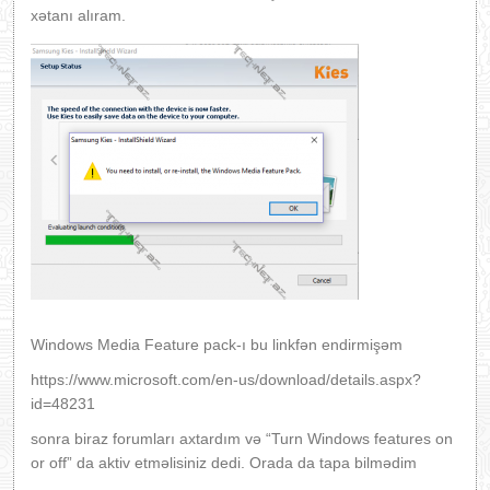
xətanı alıram.
Windows Media Feature pack-ı bu linkfən endirmişəm
https://www.microsoft.com/en-us/download/details.aspx?
id=48231
sonra biraz forumları axtardım və “Turn Windows features on
or off” da aktiv etməlisiniz dedi. Orada da tapa bilmədim