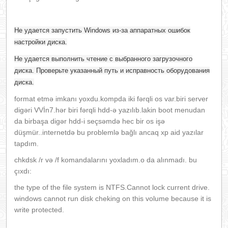
Не удается запустить Windows из-за аппаратных ошибок
настройки диска.
Не удается выполнить чтение с выбранного загрузочного
диска. Проверьте указанный путь и исправность оборудования
диска.
format etmə imkanı yoxdu.kompda iki fərqli os var.biri server
digəri VVİn7.hər biri fərqli hdd-ə yazılıb.lakin boot menudan
da birbaşa digər hdd-i seçsəmdə hec bir os işə
düşmür..internetdə bu problemlə bağlı ancaq xp aid yazılar
tapdım.
chkdsk /r və /f komandalarını yoxladım.o da alınmadı. bu
çıxdı:
the type of the file system is NTFS.Cannot lock current drive.
windows cannot run disk cheking on this volume because it is
write protected.