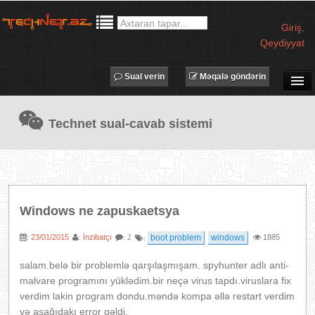
Giriş
,
Qeydiyyat
Sual verin
Məqalə göndərin
SUAL-CAVAB
Technet sual-cavab sistemi
TECHNET TV
MƏQALƏLƏR
İŞ ELANLARI
TƏDBİRLƏR
Windows ne zapuskaetsya
PROQRAMLAR
23/01/2015
İnzibatçı
boot problem
windows
1885
:
:
: 2
:
AVADANLIQLAR
IT LÜĞƏT
salam.belə bir problemlə qarşılaşmışam. spyhunter adlı anti-
malvare programını yüklədim.bir neçə virus tapdı.viruslara fix
XƏBƏRLƏR
verdim lakin program dondu.məndə kompa əllə restart verdim
və aşağıdakı error gəldi.