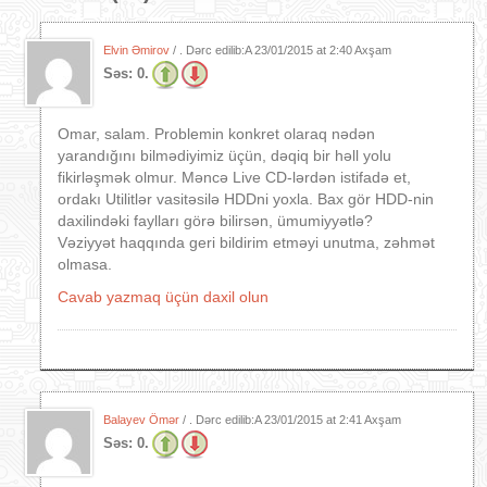
Elvin Əmirov
/ . Dərc edilib:A
23/01/2015 at 2:40 Axşam
Səs:
0.
Omar, salam. Problemin konkret olaraq nədən
yarandığını bilmədiyimiz üçün, dəqiq bir həll yolu
fikirləşmək olmur. Məncə Live CD-lərdən istifadə et,
ordakı Utilitlər vasitəsilə HDDni yoxla. Bax gör HDD-nin
daxilindəki faylları görə bilirsən, ümumiyyətlə?
Vəziyyət haqqında geri bildirim etməyi unutma, zəhmət
olmasa.
Cavab yazmaq üçün daxil olun
Balayev Ömər
/ . Dərc edilib:A
23/01/2015 at 2:41 Axşam
Səs:
0.