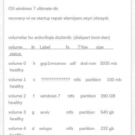
OS windows 7 ultimate-dir.
recovery-ni və startup repair eləmişəm.xeyri olmayıb.
volumelar bu ardıcıllıqla düzlənib: (diskpart boot-dan)
volume… ltr Label fs TYpe size
status
volume 0 h gsp1rmcenxv udf dvd-rom 3035 mb
healthy
volume 1 c ???????????? ntfs partition 100 mb
healthy
volume 2 f windows 7 ntfs partition 390 GB
healthy
volume 3 g arxiv ntfs partition 540 gb
healthy
volume 4 d setups ntfs partition 232 gb