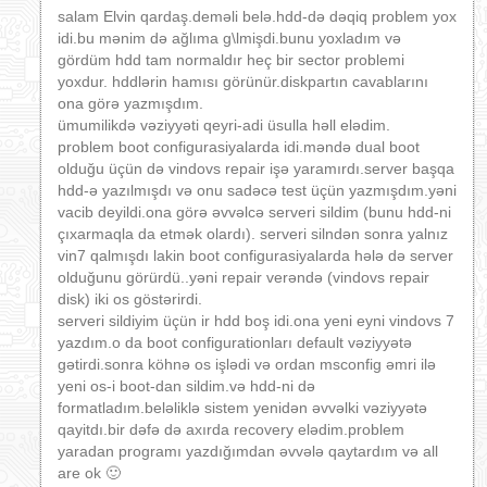
salam Elvin qardaş.deməli belə.hdd-də dəqiq problem yox
idi.bu mənim də ağlıma g\lmişdi.bunu yoxladım və
gördüm hdd tam normaldır heç bir sector problemi
yoxdur. hddlərin hamısı görünür.diskpartın cavablarını
ona görə yazmışdım.
ümumilikdə vəziyyəti qeyri-adi üsulla həll elədim.
problem boot configurasiyalarda idi.məndə dual boot
olduğu üçün də vindovs repair işə yaramırdı.server başqa
hdd-ə yazılmışdı və onu sadəcə test üçün yazmışdım.yəni
vacib deyildi.ona görə əvvəlcə serveri sildim (bunu hdd-ni
çıxarmaqla da etmək olardı). serveri silndən sonra yalnız
vin7 qalmışdı lakin boot configurasiyalarda hələ də server
olduğunu görürdü..yəni repair verəndə (vindovs repair
disk) iki os göstərirdi.
serveri sildiyim üçün ir hdd boş idi.ona yeni eyni vindovs 7
yazdım.o da boot configurationları default vəziyyətə
gətirdi.sonra köhnə os işlədi və ordan msconfig əmri ilə
yeni os-i boot-dan sildim.və hdd-ni də
formatladım.beləliklə sistem yenidən əvvəlki vəziyyətə
qayitdı.bir dəfə də axırda recovery elədim.problem
yaradan programı yazdığımdan əvvələ qaytardım və all
are ok 🙂