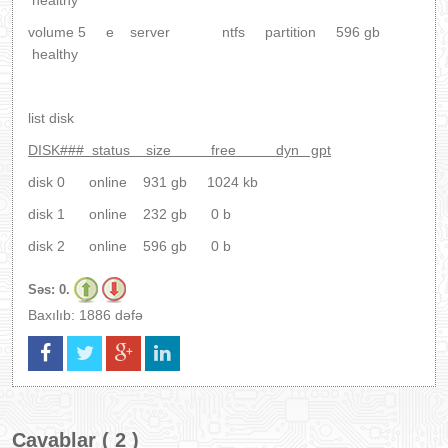
healthy
volume 5 e server ntfs partition 596 gb
healthy
list disk
DISK### status size free dyn gpt
disk 0 online 931 gb 1024 kb
disk 1 online 232 gb 0 b
disk 2 online 596 gb 0 b
Səs:
0.
Baxılıb: 1886 dəfə
Cavablar ( 2 )