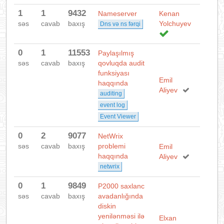
1
1
9432
Nameserver
Kenan
səs
cavab
baxış
Yolchuyev
Dns və ns fərqi
0
1
11553
Paylaşılmış
səs
cavab
baxış
qovluqda audit
funksiyası
Emil
haqqında
Aliyev
auditing
event log
Event Viewer
0
2
9077
NetWrix
səs
cavab
baxış
problemi
Emil
haqqında
Aliyev
netwrix
0
1
9849
P2000 saxlanc
səs
cavab
baxış
avadanlığında
diskin
yenilənməsi ilə
Elxan