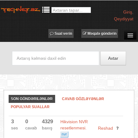
Giriş
,
Qeydiyyat
Sual verin
Məqalə göndərin
SUAL-CAVAB
TECHNET TV
Axtar
MƏQALƏLƏR
İŞ ELANLARI
TƏDBİRLƏR
PROQRAMLAR
SON GÖNDƏRILƏNLƏR
CAVAB GÖZLƏYƏNLƏR
AVADANLIQLAR
POPULYAR SUALLAR
IT LÜĞƏT
3
0
4329
Hikvision NVR
XƏBƏRLƏR
səs
cavab
baxış
resetlenmesi.
Reshad
nvr