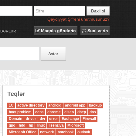
Daxil ol
Qeydiyyat
Şifrəni unutmusunuz?
Məqalə göndərin
Sual verin
ƏBƏRLƏR
Axtar
Teqlər
1C
active directory
android
android app
backup
boot problem
ccna
chrome
cisco
dhcp
dns
Domain
driver
dvr
error
Exchange
Firewall
gpo
hdd
hp
linux
lisenziya
Microsoft
Microsoft Office
network
notebook
outlook