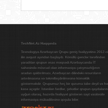
TechNet.Az Haqqında
Texnologiya Azərbaycan Qrupu geniş fəaliyyətinə 2012-ci
ilin avqust ayından başlayıb. Könüllü gənclər tərəfindən
yaradılan qrupun əsas məqsədi Azərbaycanda İT
sahəsində mövcud olan informasiya çatışmazlığının
aradan qaldırılması, Azərbaycan dilindəki resursların
artırılmasına və təkmilləşdirilməsinə köməklik
göstərməkdir. Qrupumuz heç bir quruma tabe deyil və hə
kəsə açıqdır. İstənilən fərdlər, şirkətlər qrupun qaydaları
uyğun olaraq, hazırda fəaliyyət göstərən sayt vasitəsilə
informasiya mübadiləsinə qoşula bilər.