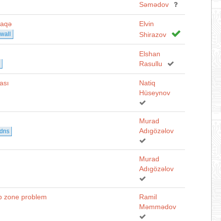
Səmədov
laqə
Elvin
ewall
Shirazov
Elshan
Rasullu
ası
Natiq
Hüseynov
Murad
Adıgözəlov
dns
Murad
Adıgözəlov
p zone problem
Ramil
Məmmədov