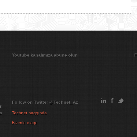
Youtube kanalımıza abunə olun
F
Follow on Twitter
@Technet_Az
r
na
Technet haqqında
Bizimlə əlaqə