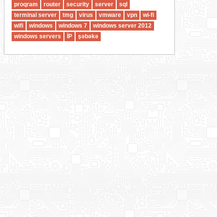
proqram
router
security
server
sql
terminal server
tmg
virus
vmware
vpn
wi-fi
wifi
windows
windows 7
windows server 2012
windows servers
İP
şəbəkə