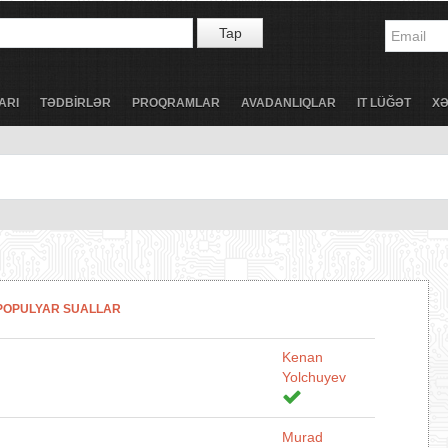
Tap
ARI
TƏDBİRLƏR
PROQRAMLAR
AVADANLIQLAR
IT LÜĞƏT
X
POPULYAR SUALLAR
Kenan
Yolchuyev
Murad