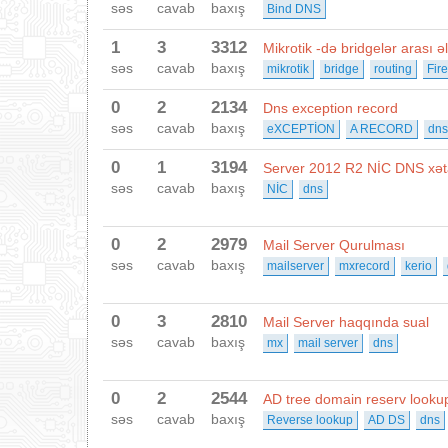
səs
cavab
baxış
Bind DNS
1
3
3312
Mikrotik -də bridgelər arası ə
səs
cavab
baxış
mikrotik
bridge
routing
Fir
0
2
2134
Dns exception record
səs
cavab
baxış
eXCEPTİON
A RECORD
dns
0
1
3194
Server 2012 R2 NİC DNS xət
səs
cavab
baxış
NİC
dns
0
2
2979
Mail Server Qurulması
səs
cavab
baxış
mailserver
mxrecord
kerio
0
3
2810
Mail Server haqqında sual
səs
cavab
baxış
mx
mail server
dns
0
2
2544
AD tree domain reserv looku
səs
cavab
baxış
Reverse lookup
AD DS
dns