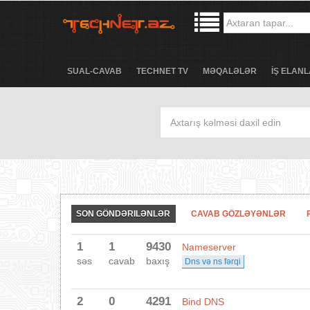
SUAL-CAVAB
TECHNET TV
MƏQALƏLƏR
İŞ ELANL
SON GÖNDƏRILƏNLƏR
CAVAB GÖZLƏYƏNLƏR
1
1
9430
Nameserver
səs
cavab
baxış
Dns və ns fərqi
2
0
4291
Bind DNS