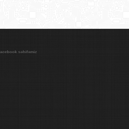
acebook səhifəmiz