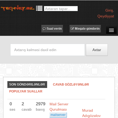
Giriş
,
Qeydiyyat
Sual verin
Məqalə göndərin
SUAL-CAVAB
TECHNET TV
Axtar
MƏQALƏLƏR
İŞ ELANLARI
TƏDBİRLƏR
PROQRAMLAR
SON GÖNDƏRILƏNLƏR
CAVAB GÖZLƏYƏNLƏR
AVADANLIQLAR
POPULYAR SUALLAR
IT LÜĞƏT
0
2
2979
Mail Server
XƏBƏRLƏR
səs
cavab
baxış
Qurulması
Murad
mailserver
Adıgözəlov