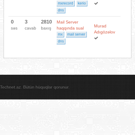
mxrecord
kerio
dns
0
3
2810
Mail Server
Murad
səs
cavab
baxış
haqqında sual
Adıgözəlov
mx
mail server
dns
Technet.az. Bütün hüquqlar qorunur.