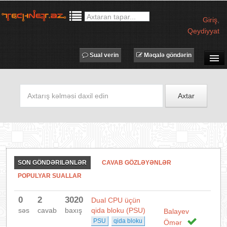
Giriş
,
Qeydiyyat
Sual verin
Məqalə göndərin
SUAL-CAVAB
TECHNET TV
Axtar
MƏQALƏLƏR
İŞ ELANLARI
TƏDBİRLƏR
PROQRAMLAR
SON GÖNDƏRILƏNLƏR
CAVAB GÖZLƏYƏNLƏR
AVADANLIQLAR
POPULYAR SUALLAR
IT LÜĞƏT
0
2
3020
Dual CPU üçün
XƏBƏRLƏR
səs
cavab
baxış
qida bloku (PSU)
Balayev
PSU
qida bloku
Ömər