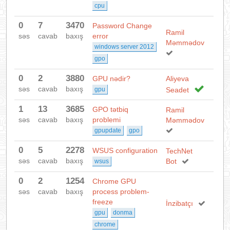
cpu
0
7
3470
Password Change
Ramil
səs
cavab
baxış
error
Məmmədov
windows server 2012
gpo
0
2
3880
GPU nədir?
Aliyeva
səs
cavab
baxış
gpu
Seadet
1
13
3685
GPO tətbiq
Ramil
səs
cavab
baxış
problemi
Məmmədov
gpupdate
gpo
0
5
2278
WSUS configuration
TechNet
səs
cavab
baxış
Bot
wsus
0
2
1254
Chrome GPU
səs
cavab
baxış
process problem-
freeze
İnzibatçı
gpu
donma
chrome