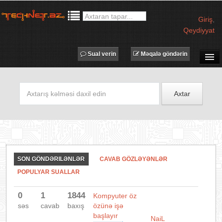
Giriş
,
Qeydiyyat
Sual verin
Məqalə göndərin
SUAL-CAVAB
TECHNET TV
Axtar
MƏQALƏLƏR
İŞ ELANLARI
TƏDBİRLƏR
PROQRAMLAR
SON GÖNDƏRILƏNLƏR
CAVAB GÖZLƏYƏNLƏR
AVADANLIQLAR
POPULYAR SUALLAR
IT LÜĞƏT
0
1
1844
Kompyuter öz
XƏBƏRLƏR
səs
cavab
baxış
özünə işə
başlayır
NaiL