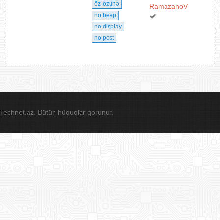
öz-özünə
RamazanoV
no beep
no display
no post
Technet.az. Bütün hüquqlar qorunur.