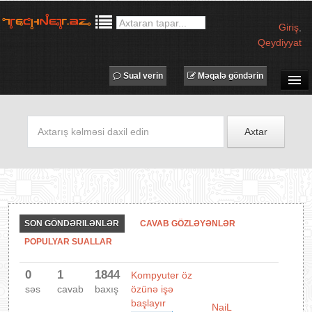
Giriş
,
Qeydiyyat
Sual verin
Məqalə göndərin
SUAL-CAVAB
TECHNET TV
Axtar
MƏQALƏLƏR
İŞ ELANLARI
TƏDBİRLƏR
PROQRAMLAR
SON GÖNDƏRILƏNLƏR
CAVAB GÖZLƏYƏNLƏR
AVADANLIQLAR
POPULYAR SUALLAR
IT LÜĞƏT
0
1
1844
Kompyuter öz
XƏBƏRLƏR
səs
cavab
baxış
özünə işə
başlayır
NaiL