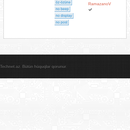
öz-özünə
RamazanoV
no beep
no display
no post
Technet.az. Bütün hüquqlar qorunur.