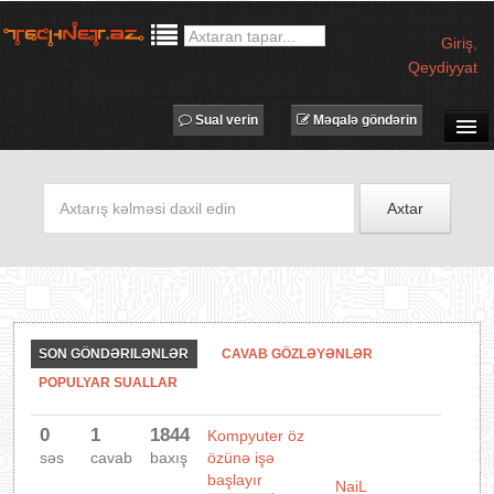
Giriş
,
Qeydiyyat
Sual verin
Məqalə göndərin
SUAL-CAVAB
TECHNET TV
Axtar
MƏQALƏLƏR
İŞ ELANLARI
TƏDBİRLƏR
PROQRAMLAR
SON GÖNDƏRILƏNLƏR
CAVAB GÖZLƏYƏNLƏR
AVADANLIQLAR
POPULYAR SUALLAR
IT LÜĞƏT
0
1
1844
Kompyuter öz
XƏBƏRLƏR
səs
cavab
baxış
özünə işə
başlayır
NaiL