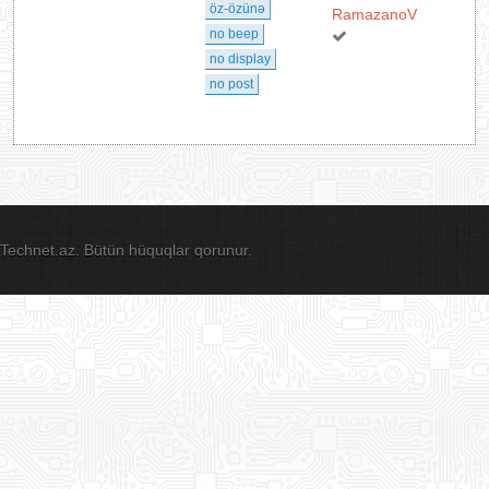
öz-özünə
RamazanoV
no beep
no display
no post
Technet.az. Bütün hüquqlar qorunur.