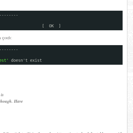
--------
                  [  OK  ]
 çıxdı:
--------
est'
doesn't exist
 is
 though. Have