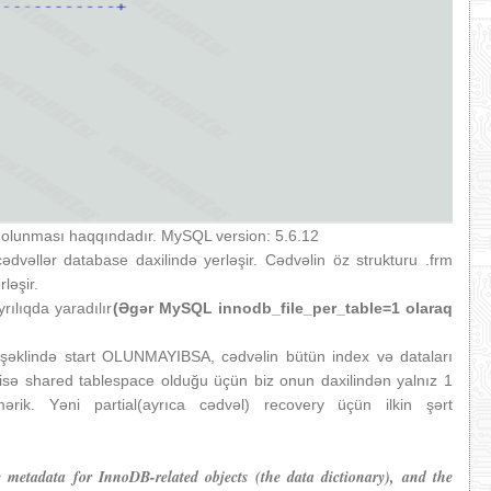
 olunması haqqındadır. MySQL version: 5.6.12
dvəllər database daxilində yerləşir. Cədvəlin öz strukturu .frm
ləşir.
rılıqda yaradılır
(Əgər MySQL innodb_file_per_table=1 olaraq
şəklində start OLUNMAYIBSA, cədvəlin bütün index və dataları
 isə shared tablespace olduğu üçün biz onun daxilindən yalnız 1
mərik. Yəni partial(ayrıca cədvəl) recovery üçün ilkin şərt
he metadata for InnoDB-related objects (the data dictionary), and the