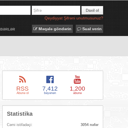
Daxil ol
Qeydiyyat
Şifrəni unutmusunuz?
Məqalə göndərin
Sual verin
ƏBƏRLƏR
RSS
7,412
1,200
Abunə ol
bəyənən
abunə
Statistika
Cəmi istifadəçi:
3054 nəfər