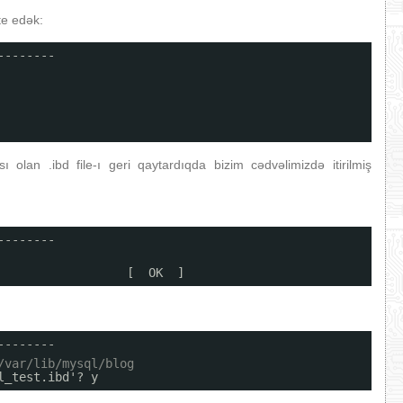
te edək:
--------
ı olan .ibd file-ı geri qaytardıqda bizim cədvəlimizdə itirilmiş
--------
                  [  OK  ]
--------
/var/lib/mysql/blog
l_test
.ibd'? y