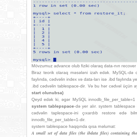
Mövzumuz advance olub fiziki olaraq data-nın recover
Biraz teorik olaraq məsələni izah edək. MySQL-də cə
faylında, cədvəlin index və data-ları isə .ibd faylında yer
.ibd cədvəlin tablespace-dir. Və bu hər cədvəl üçün ay
start olunubsa)
Qeyd edək ki, əgər MySQL innodb_file_per_table=1 
system tablepspace
-də yer alır. system tablespace
cədvəlin taplespace-ini çıxardıb restore edə bil
innodb_file_per_table=1-dir.
system tablespace haqqında qısa məlumat:
A small set of data files (the ibdata files) containing t