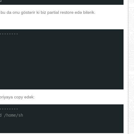
d
u da onu göstərir ki biz partial restore edə bilərik.
--------
toriyaya copy edək:
--------
d /home/sh