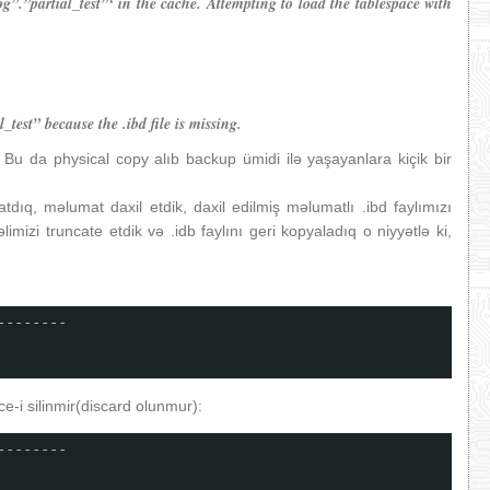
”.”partial_test”‘ in the cache. Attempting to load the tablespace with
_test” because the .ibd file is missing.
f). Bu da physical copy alıb backup ümidi ilə yaşayanlara kiçik bir
tdıq, məlumat daxil etdik, daxil edilmiş məlumatlı .ibd faylımızı
mizi truncate etdik və .idb faylını geri kopyaladıq o niyyətlə ki,
--------
e-i silinmir(discard olunmur):
--------