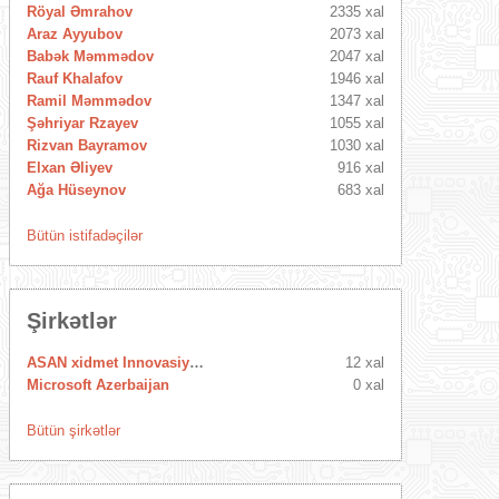
Röyal Əmrahov
2335 xal
Araz Ayyubov
2073 xal
Babək Məmmədov
2047 xal
Rauf Khalafov
1946 xal
Ramil Məmmədov
1347 xal
Şəhriyar Rzayev
1055 xal
Rizvan Bayramov
1030 xal
Elxan Əliyev
916 xal
Ağa Hüseynov
683 xal
Bütün istifadəçilər
Şirkətlər
ASAN xidmet Innovasiya Mərkəzi
12 xal
Microsoft Azerbaijan
0 xal
Bütün şirkətlər