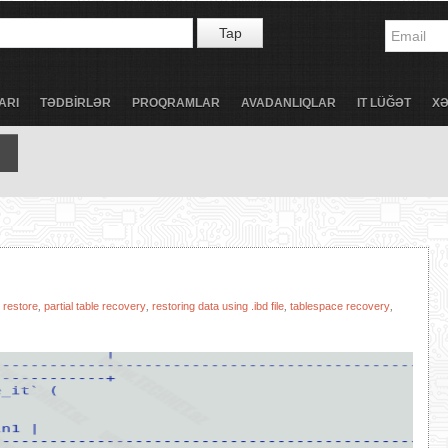
Tap
ARI
TƏDBİRLƏR
PROQRAMLAR
AVADANLIQLAR
IT LÜĞƏT
X
l restore
partial table recovery
restoring data using .ibd file
tablespace recovery
,
,
,
,