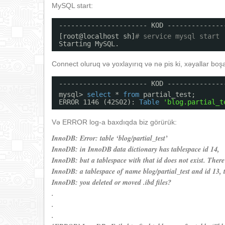
MySQL start:
---------------------- KOD --------------
[root@localhost sh]
# service mysql start
Starting MySQL.                          
Connect oluruq və yoxlayırıq və nə pis ki, xəyallar boşa
---------------------- KOD --------------
mysql> 
select
* 
from
partial_test;
ERROR 1146 (42S02): 
Table
'blog.partial_t
Və ERROR log-a baxdıqda biz görürük:
InnoDB: Error: table ‘blog/partial_test’
InnoDB: in InnoDB data dictionary has tablespace id 14,
InnoDB: but a tablespace with that id does not exist. There
InnoDB: a tablespace of name blog/partial_test and id 13,
InnoDB: you deleted or moved .ibd files?
.
.
.