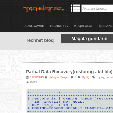
SUAL-CAVAB
TECHNET TV
MƏQALƏLƏR
İŞ ELANL
Məqalə göndərin
Technet bloq
Partial Data Recovery(restoring .ibd file)
11/08/2013
Şəhriyar Rzayev
:
MySQL
mysql
partia
:
:
: 0
:
,
10227