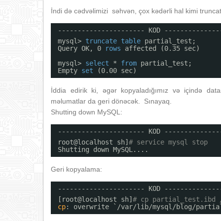
İndi də cədvəlimizi səhvən, çox kədərli hal kimi trunca
---------------------- KOD --------------
mysql> 
truncate
table
partial_test;
Query OK, 0 
rows
affected (0.35 sec)
mysql> 
select
* 
from
partial_test;
Empty 
set
(0.00 sec)
İddia edirik ki, əgər kopyaladığımız və içində datas
məlumatlar da geri dönəcək. Sınayaq.
Shutting down MySQL:
---------------------- KOD --------------
root@localhost sh]
# service mysql stop
Shutting down MySQL....                  
Geri kopyalama:
---------------------- KOD --------------
[root@localhost sh]
# cp partial_test.ibd 
cp
: overwrite `
/var/lib/mysql/blog/partia