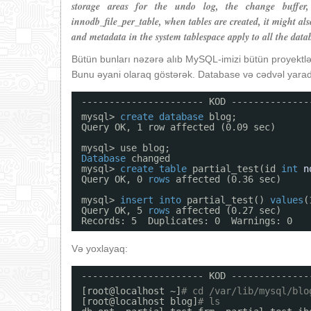
storage areas for the undo log, the change buffer,
innodb_file_per_table, when tables are created, it might al
and metadata in the system tablespace apply to all the dat
Bütün bunları nəzərə alıb MySQL-imizi bütün proyektlər
Bunu əyani olaraq göstərək. Database və cədvəl yara
---------------------- KOD --------------
mysql> 
create
database
blog;
Query OK, 1 row affected (0.09 sec)
mysql> use blog;
Database
changed
mysql> 
create
table
partial_test(id 
int
n
Query OK, 0 
rows
affected (0.36 sec)
mysql> 
insert
into
partial_test() 
values
(
Query OK, 5 
rows
affected (0.27 sec)
Records: 5  Duplicates: 0  Warnings: 0
Və yoxlayaq:
---------------------- KOD --------------
[root@localhost ~]
# cd /var/lib/mysql/blo
[root@localhost blog]
# ls