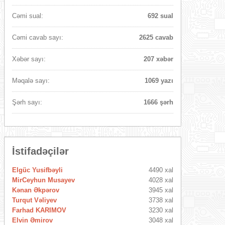
Cəmi sual:
692 sual
Cəmi cavab sayı:
2625 cavab
Xəbər sayı:
207 xəbər
Məqalə sayı:
1069 yazı
Şərh sayı:
1666 şərh
İstifadəçilər
Elgüc Yusifbəyli
4490 xal
MirCeyhun Musayev
4028 xal
Kənan Əkpərov
3945 xal
Turqut Vəliyev
3738 xal
Farhad KARIMOV
3230 xal
Elvin Əmirov
3048 xal