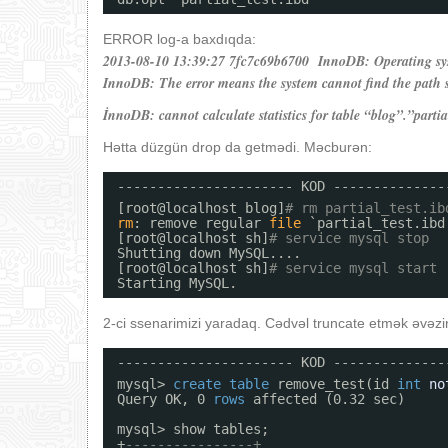
ERROR log-a baxdıqda:
2013-08-10 13:39:27 7fc7c69b6700 InnoDB: Operating syst
InnoDB: The error means the system cannot find the path s
İnnoDB: cannot calculate statistics for table “blog”.”partial
Hətta düzgün drop da getmədi. Məcburən:
---------------------- KOD --------------
[root@localhost blog]
# rm partial_test.ib
rm
: remove regular 
file
`partial_test.ibd
[root@localhost sh]
# service mysql stop
Shutting down MySQL....                  
[root@localhost sh]
# service mysql start
Starting MySQL.                          
2-ci ssenarimizi yaradaq. Cədvəl truncate etmək əvəzinə
---------------------- KOD --------------
mysql> 
create
table
remove_test(id 
int
no
Query OK, 0 
rows
affected (0.32 sec)
mysql> show tables;
+
----------------+