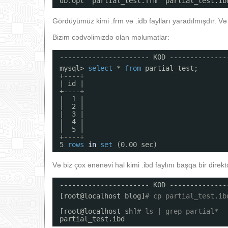
db.opt  partial_test.frm  partial_test.ib
Gördüyümüz kimi .frm və .idb faylları yaradılmışdır. Və b
Bizim cədvəlimizdə olan məlumatlar:
---------------------- KOD --------------
mysql> 
select
* 
from
partial_test;
+
----+
| id |
+
----+
|  1 |
|  2 |
|  3 |
|  4 |
|  5 |
+
----+
5 
rows
in
set
(0.00 sec)
Və biz çox ənənəvi hal kimi .ibd faylını başqa bir direk
---------------------- KOD --------------
[root@localhost blog]
# cp partial_test.ib
[root@localhost sh]
# ls | grep partial*
partial_test.ibd