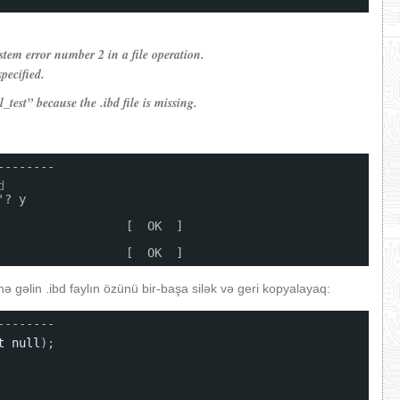
em error number 2 in a file operation.
pecified.
_test” because the .ibd file is missing.
--------
d
'? y
                  [  OK  ]
                  [  OK  ]
 gəlin .ibd faylın özünü bir-başa silək və geri kopyalayaq:
--------
t
null
);