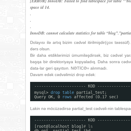
[ERROR] InnoDB: Failed to find tablespace for table ‘”blog
space id 14.
.
.
.
InnoDB: cannot calculate statistics for table “blog”.”partial
Dolayısı ilə artıq bizim cədvəl itirilmişdir(çox təəssü
dərs olsun.
Bir daha etdiklərimizi ümumiləşdirsək, biz cədvəl yara
başqa bir direktoriyaya kopyaladıq. Daha sonra cədvəli
data-lar geri qayıtsın. NƏTİCƏ= alınmadı.
Davam edək cədvəlimizi drop edək:
---------------------- KOD --------------
mysql> 
drop
table
partial_test;
Query OK, 0 
rows
affected (0.17 sec)
Lakin nə möcüzədirsə partial_test cədvəli-nin tablespac
---------------------- KOD --------------
[root@localhost blog]
# ls
db.opt  partial_test.ibd