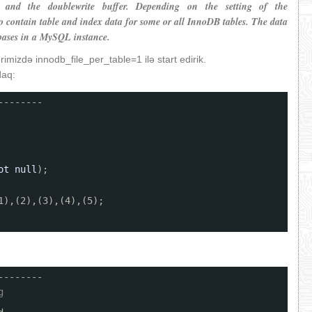
 and the doublewrite buffer. Depending on the setting of the
so contain table and index data for some or all InnoDB tables. The data
abases in a MySQL instance.
imizdə innodb_file_per_table=1 ilə start edirik.
daq:
--------
ot
null
);
1),(2),(3),(4),(5);
--------
g