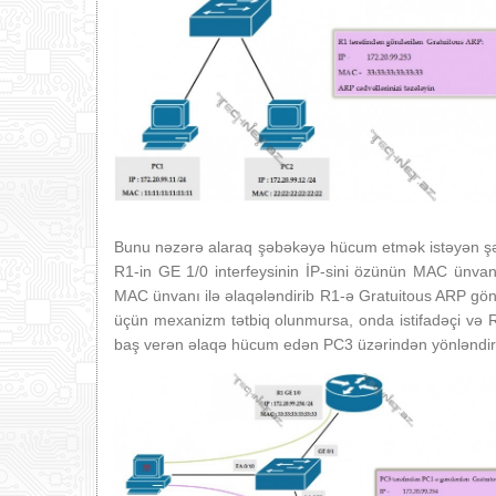
Bunu nəzərə alaraq şəbəkəyə hücum etmək istəyən şəxs
R1-in GE 1/0 interfeysinin İP-sini özünün MAC ünvanı i
MAC ünvanı ilə əlaqələndirib R1-ə Gratuitous ARP gö
üçün mexanizm tətbiq olunmursa, onda istifadəçi və
baş verən əlaqə hücum edən PC3 üzərindən yönləndirilir