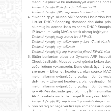
məhdudlaşdırır və bu məhdudiyyət aşıldıqda port er
TechnetAz(config)#interface fastEthernet 0/10
TechnetAz(config-if)#ip arp inspection limit rate 10
Yuxarıda qeyd olunan ARP Access List-lərdən ist
List-lər DHCP Snooping database-dən daha priorit
olunmuş bu access list-ə və sonra DHCP Snooping
İP ünvanı müvafiq MAC-a statik olaraq bağlayırıq. İ
TechnetAz(config)#arp access-list ARPACL
TechnetAz(config-arp-acl)#permit ip host 172.20.99.25
TechnetAz(config-arp-acl)#exit
TechnetAz(config)#ip arp inspection filter ARPACL vlan
Bütün bunlardan əlavə biz Dynamic ARP Inspection
Check özəlliyidir. Məqsəd paket göndərilərkən da
uyğunluğunu yoxlamaqdır. Bunu etmək üçün 3 seçi
src-mac
– Ethernet header-da olan source MAC
məlumatlarının uyğunluğunu yoxlayır. Bu növ yox
dst-mac –
Ethernet header-da olan destination 
məlumatlarının uyğunluğunu yoxlayır. Bu növ yoxl
ip –
ARP-in daxilində qeyd olunmuş İP məlumatla
ARP cavab-da yoxlanılır. Target İP isə yalnız ARP 
TechnetAz(config)#ip arp inspection validate dst-mac sr
Son olaraq bir neçə verifikasiya komandalarını qe
show ip arp inspection vlan 10
– VLAN-a aid olar Dyna