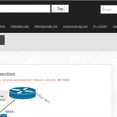
Tap
ARI
TƏDBİRLƏR
PROQRAMLAR
AVADANLIQLAR
IT LÜĞƏT
X
pection
o
dynamic arp inspection
Network
security
24649
,
,
,
,