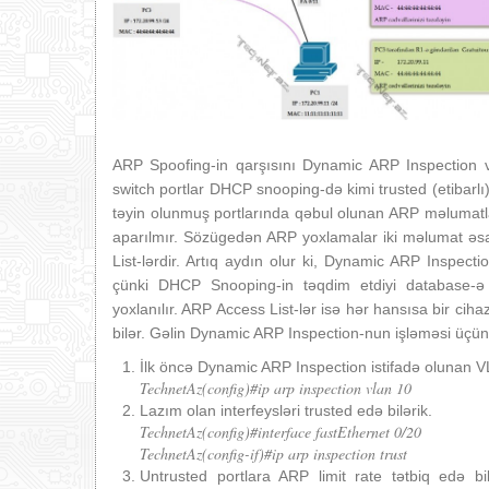
ARP Spoofing-in qarşısını Dynamic ARP Inspection va
switch portlar DHCP snooping-də kimi trusted (etibarlı)
təyin olunmuş portlarında qəbul olunan ARP məlumatla
aparılmır. Sözügedən ARP yoxlamalar iki məlumat əs
List-lərdir. Artıq aydın olur ki, Dynamic ARP Inspec
çünki DHCP Snooping-in təqdim etdiyi database-ə 
yoxlanılır. ARP Access List-lər isə hər hansısa bir cih
bilər. Gəlin Dynamic ARP Inspection-nun işləməsi üçün 
İlk öncə Dynamic ARP Inspection istifadə olunan V
TechnetAz(config)#ip arp inspection vlan 10
Lazım olan interfeysləri trusted edə bilərik.
TechnetAz(config)#interface fastEthernet 0/20
TechnetAz(config-if)#ip arp inspection trust
Untrusted portlara ARP limit rate tətbiq edə bi