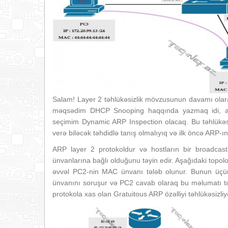
Salam! Layer 2 təhlükəsizlik mövzusunun davamı olar
məqsədim DHCP Snooping haqqında yazmaq idi,
seçimim Dynamic ARP Inspection olacaq. Bu təhlükəs
verə biləcək təhdidlə tanış olmalıyıq və ilk öncə ARP-ın 
ARP layer 2 protokoldur və hostların bir broadcast
ünvanlarına bağlı olduğunu təyin edir. Aşağıdaki top
əvvəl PC2-nin MAC ünvanı tələb olunur. Bunun üç
ünvanını soruşur və PC2 cavab olaraq bu məlumatı tə
protokola xas olan Gratuitous ARP özəlliyi təhlükəsizl