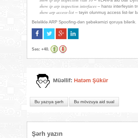
show ip arp inspection interfaces
– hansı interfeysin tr
show arp access-list
– təyin olunmuş access list-lər 
Beləliklə ARP Spoofing-dən şəbəkəmizi qoruya bilərik.
Səs:
+40.
Müəllif:
Hatəm Şükür
Bu yazıya şərh
Bu mövzuya aid sual
Şərh yazın