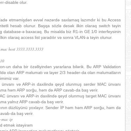
r-disable olur.
ifadə etməmişdən əvvəl nəzərdə saxlamaq lazımdır ki bu Access
etli hesab olunur. Başqa sözlə desək ilkin olaraq switch təyin
 database-ə baxacaq. Bu misalda biz R1-in GE 1/0 interfeysinin
lkin olaraq access list yaradılır və sonra VLAN-a təyin olunur.
4 mac host 3333.3333.3333
 10
-un daha bir özəlliyindən yararlana bilərik. Bu ARP Validation
xildə olan ARP məlumatı və layer 2/3 header-da olan məlumatların
mimiz var.
 ünvanı və ARP-in daxilində qeyd olunmuş serder MAC ünvanı
lama həm ARP sorğu, həm də ARP cavab-da baş verir.
MAC ünvanı və ARP-in daxilində qeyd olunmuş target MAC ünvanı
ama yalnız ARP cavab-da baş verir.
rının düzlüyünü yoxlayır. Sender İP həm həm ARP sorğu, həm də
cavab-da baş verir.
c-mac ip
yd etmək istəyirəm
mic ARP Inspection məlumatlarını göstərir.