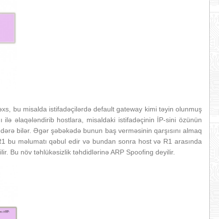
, bu misalda istifadəçilərdə default gateway kimi təyin olunmuş
lə əlaqələndirib hostlara, misaldaki istifadəçinin İP-sini özünün
ndərə bilər. Əgər şəbəkədə bunun baş verməsinin qarşısını almaq
 R1 bu məlumatı qəbul edir və bundan sonra host və R1 arasında
. Bu növ təhlükəsizlik təhdidlərinə ARP Spoofing deyilir.