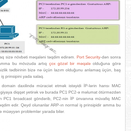
aq sizə növbəti məqaləni təqdim edirəm.
Port Security
-dən sonra
 amma bu mövzuda artıq
çox gözəl bir məqalə
olduğuna görə
izlik tədbirinin bizə nə üçün lazım olduğunu anlamaq üçün, baş
iş prinsipini yada salaq.
 domain daxilində müraciət etmək istəyidi İP-lərin hansı MAC
ologiyaya diqqət yetirək və burada PC1 PC2-ə məlumat ötürməzdən
ün PC1 broadcast göndərib, PC2-nin İP ünvanına müvafiq MAC
qdim edir. Qeyd olunanlar ARP-ın normal iş prinsipidir amma bu
iyə müəyyən problemlər yarada bilər.