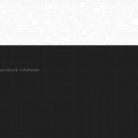
acebook səhifəmiz