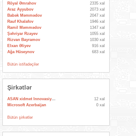
Röyal Əmrahov
2335 xal
Araz Ayyubov
2073 xal
Babək Məmmədov
2047 xal
Rauf Khalafov
1946 xal
Ramil Məmmədov
1347 xal
Şəhriyar Rzayev
1055 xal
Rizvan Bayramov
1030 xal
Elxan Əliyev
916 xal
Ağa Hüseynov
683 xal
Bütün istifadəçilər
Şirkətlər
ASAN xidmet Innovasiya Mərkəzi
12 xal
Microsoft Azerbaijan
0 xal
Bütün şirkətlər