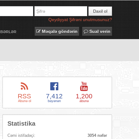
Daxil ol
Qeydiyyat
Şifrəni unutmusunuz?
Məqalə göndərin
Sual verin
ƏBƏRLƏR
RSS
7,412
1,200
Abunə ol
bəyənən
abunə
Statistika
Cəmi istifadəçi:
3054 nəfər