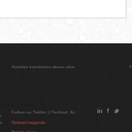
Youtube kanalımıza abunə olun
F
Follow on Twitter
@Technet_Az
r
na
Technet haqqında
Bizimlə əlaqə