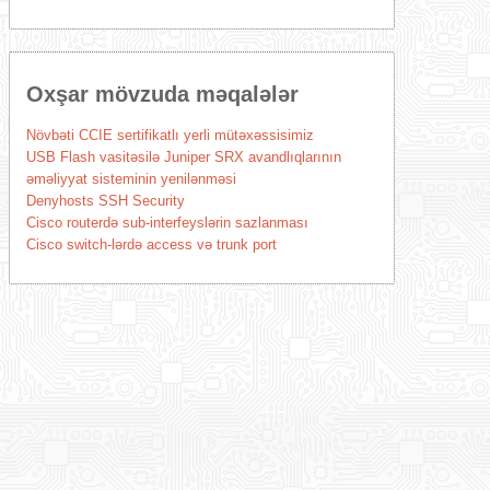
Oxşar mövzuda məqalələr
Növbəti CCIE sertifikatlı yerli mütəxəssisimiz
USB Flash vasitəsilə Juniper SRX avandlıqlarının
əməliyyat sisteminin yenilənməsi
Denyhosts SSH Security
Cisco routerdə sub-interfeyslərin sazlanması
Cisco switch-lərdə access və trunk port