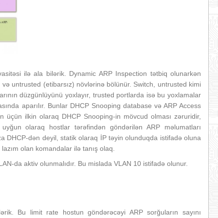
sitəsi ilə ala bilərik. Dynamic ARP Inspection tətbiq olunarkən
 və untrusted (etibarsız) növlərinə bölünür. Switch, untrusted kimi
rının düzgünlüyünü yoxlayır, trusted portlarda isə bu yoxlamalar
asında aparılır. Bunlar DHCP Snooping database və ARP Access
tion üçün ilkin olaraq DHCP Snooping-in mövcud olması zəruridir,
uyğun olaraq hostlar tərəfindən göndərilən ARP məlumatları
aza DHCP-dən deyil, statik olaraq İP təyin olunduqda istifadə oluna
lazım olan komandalar ilə tanış olaq.
LAN-da aktiv olunmalıdır. Bu mislada VLAN 10 istifadə olunur.
lərik. Bu limit rate hostun göndərəcəyi ARP sorğuların sayını