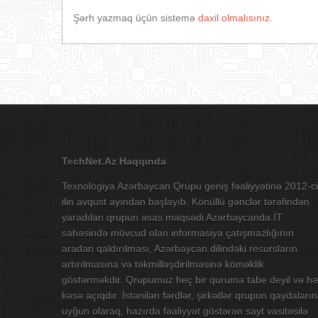
Şərh yazmaq üçün sistemə
daxil olmalısınız.
TechNet.Az Haqqında
Texnologiya Azərbaycan Qrupu geniş fəaliyyətinə 2012-ci
ilin avqust ayından başlayıb. Könüllü gənclər tərəfindən
yaradılan qrupun əsas məqsədi Azərbaycanda İT
sahəsində mövcud olan informasiya çatışmazlığının
aradan qaldırılması, Azərbaycan dilindəki resursların
artırılmasına və təkmilləşdirilməsinə köməklik
göstərməkdir. Qrupumuz heç bir quruma tabe deyil və hə
kəsə açıqdır. İstənilən fərdlər, şirkətlər qrupun qaydaları
uyğun olaraq, hazırda fəaliyyət göstərən sayt vasitəsilə