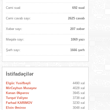
Cəmi sual:
692 sual
Cəmi cavab sayı:
2625 cavab
Xəbər sayı:
207 xəbər
Məqalə sayı:
1069 yazı
Şərh sayı:
1666 şərh
İstifadəçilər
Elgüc Yusifbəyli
4490 xal
MirCeyhun Musayev
4028 xal
Kənan Əkpərov
3945 xal
Turqut Vəliyev
3738 xal
Farhad KARIMOV
3230 xal
Elvin Əmirov
3048 xal