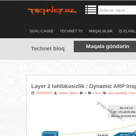
SUAL-CAVAB
TECHNET TV
MƏQALƏLƏR
İŞ ELANL
Məqalə göndərin
Technet bloq
Layer 2 təhlükəsizlik : Dynamic ARP Ins
25/04/2015
Hatəm Şükür
:
Cisco
arp spoofing
Cisc
:
:
: 0
:
,