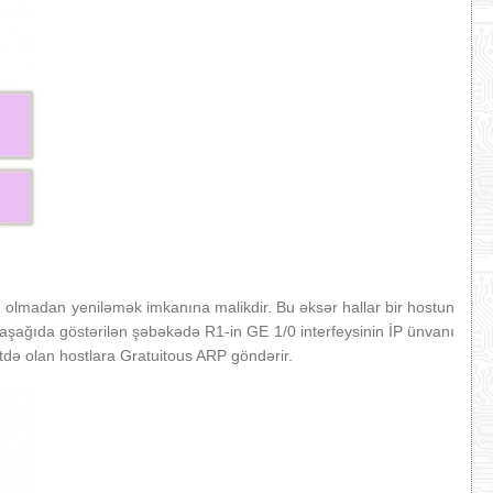
u olmadan yeniləmək imkanına malikdir. Bu əksər hallar bir hostun
aşağıda göstərilən şəbəkədə R1-in GE 1/0 interfeysinin İP ünvanı
də olan hostlara Gratuitous ARP göndərir.