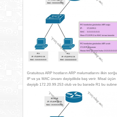
Gratuitous ARP hostların ARP məlumatlarını ilkin sorğ
IP və ya MAC ünvanı dəyişdikdə baş verir. Misal üçün 
dəyişib 172.20.99.253 olub və bu barədə R1 bu subnet