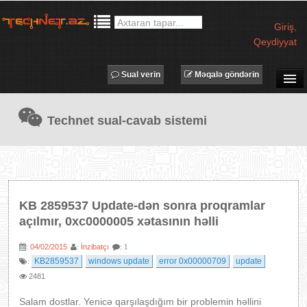
Giriş
,
Qeydiyyat
Sual verin
Məqalə göndərin
SUAL-CAVAB
Technet sual-cavab sistemi
TECHNET TV
MƏQALƏLƏR
İŞ ELANLARI
TƏDBİRLƏR
KB 2859537 Update-dən sonra proqramlar
PROQRAMLAR
açılmır, 0xc0000005 xətasının həlli
AVADANLIQLAR
04/02/2015
İnzibatçı
:
:
: 1
IT LÜĞƏT
KB2859537
windows update
error 0x00000709
update
:
2481
XƏBƏRLƏR
Salam dostlar. Yenicə qarşılaşdığım bir problemin həllini