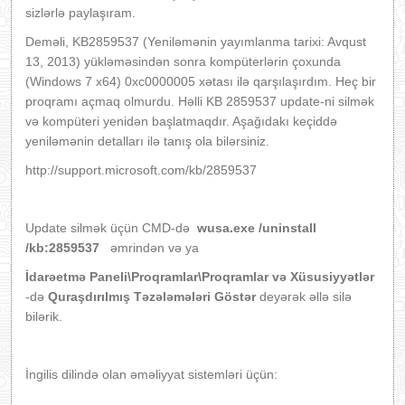
sizlərlə paylaşıram.
Deməli, KB2859537 (Yeniləmənin yayımlanma tarixi: Avqust
13, 2013) yükləməsindən sonra kompüterlərin çoxunda
(Windows 7 x64) 0xc0000005 xətası ilə qarşılaşırdım. Heç bir
proqramı açmaq olmurdu. Həlli KB 2859537 update-ni silmək
və kompüteri yenidən başlatmaqdır. Aşağıdakı keçiddə
yeniləmənin detalları ilə tanış ola bilərsiniz.
http://support.microsoft.com/kb/2859537
Update silmək üçün CMD-də
wusa.exe /uninstall
/kb:2859537
əmrindən və ya
İdarəetmə Paneli\Proqramlar\Proqramlar və Xüsusiyyətlər
-də
Quraşdırılmış Təzələmələri Göstər
deyərək əllə silə
bilərik.
İngilis dilində olan əməliyyat sistemləri üçün: