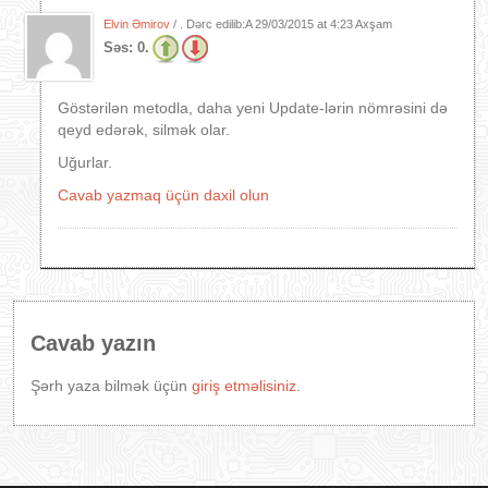
Elvin Əmirov
/ . Dərc edilib:A
29/03/2015 at 4:23 Axşam
Səs:
0.
Göstərilən metodla, daha yeni Update-lərin nömrəsini də
qeyd edərək, silmək olar.
Uğurlar.
Cavab yazmaq üçün daxil olun
Cavab yazın
Şərh yaza bilmək üçün
giriş etməlisiniz
.