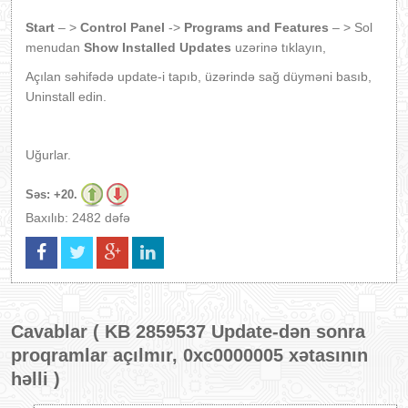
Start
– >
Control Panel
->
Programs and Features
– > Sol
menudan
Show Installed Updates
uzərinə tıklayın,
Açılan səhifədə update-i tapıb, üzərində sağ düyməni basıb,
Uninstall edin.
Uğurlar.
Səs:
+20.
Baxılıb: 2482 dəfə
Cavablar (
KB 2859537 Update-dən sonra
proqramlar açılmır, 0xc0000005 xətasının
həlli
)