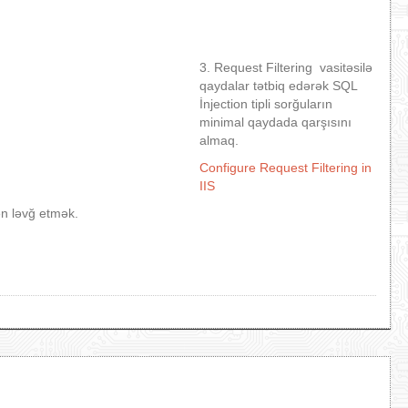
3. Request Filtering vasitəsilə
qaydalar tətbiq edərək SQL
İnjection tipli sorğuların
minimal qaydada qarşısını
almaq.
Configure Request Filtering in
IIS
ən ləvğ etmək.