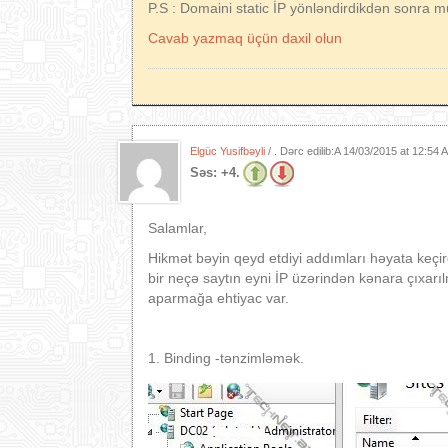
P.S : Domaini static İP yönləndirdikdən sonra mü
Cavab yazmaq üçün daxil olun
Elgüc Yusifbəyli
/ . Dərc edilib:A
14/03/2015 at 12:54
Səs:
+4.
Salamlar,
Hikmət bəyin qeyd etdiyi addımları həyata keçi
bir neçə saytın eyni İP üzərindən kənara çıxarı
aparmağa ehtiyac var.
1. Binding -tənzimləmək.