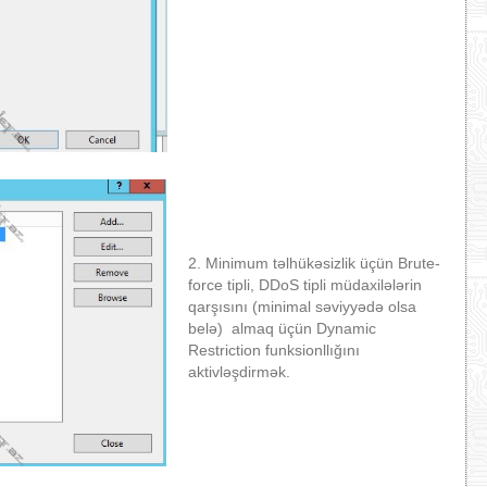
2. Minimum təlhükəsizlik üçün Brute-
force tipli, DDoS tipli müdaxilələrin
qarşısını (minimal səviyyədə olsa
belə) almaq üçün Dynamic
Restriction funksionllığını
aktivləşdirmək.