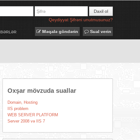
Daxil ol
Qeydiyyat
Şifrəni unutmusunuz?
Məqalə göndərin
Sual verin
ƏBƏRLƏR
Oxşar mövzuda suallar
Domain, Hosting
IIS problem
WEB SERVER PLATFORM
Server 2008 və IIS 7