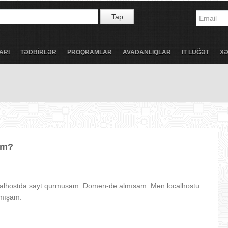
Tap
ARI
TƏDBİRLƏR
PROQRAMLAR
AVADANLIQLAR
IT LÜĞƏT
X
əm?
ocalhostda sayt qurmusam. Domen-də almısam. Mən localhostu
lmışam.