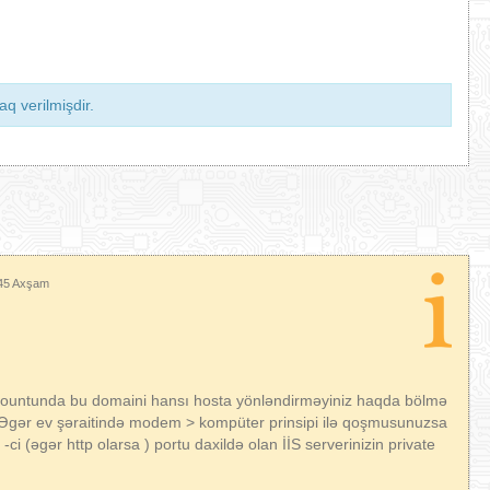
q verilmişdir.
:45 Axşam
ccountunda bu domaini hansı hosta yönləndirməyiniz haqda bölmə
n. Əgər ev şəraitində modem > kompüter prinsipi ilə qoşmusunuzsa
i (əgər http olarsa ) portu daxildə olan İİS serverinizin private