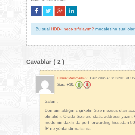
Bu sual
HDD-i necə sıfırlayım?
məqaləsinə sual olara
Cavablar ( 2 )
Hikmət Məmmədov
/ . Dərc edilib:A
13/03/2015 at 11
Səs:
+10.
Salam,
Domaini aldığınız şirkətin Sizə məxsus olan a
olmalıdır. Orada Sizə aid static addressi yazı
modemin daxilində port forwarding hissədən 80 -c
İP-nə yönləndirməlisiniz.