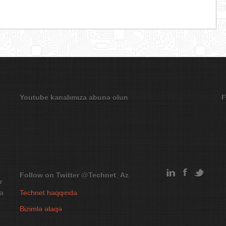
Youtube kanalımıza abunə olun
F
Follow on Twitter
@Technet_Az
r
na
Technet haqqında
Bizimlə əlaqə