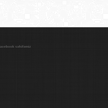
acebook səhifəmiz