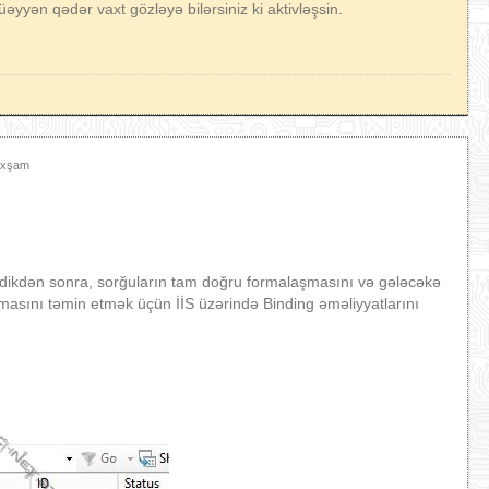
əyyən qədər vaxt gözləyə bilərsiniz ki aktivləşsin.
 Axşam
rdikdən sonra, sorğuların tam doğru formalaşmasını və gələcəkə
lmasını təmin etmək üçün İİS üzərində Binding əməliyyatlarını