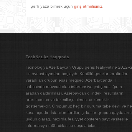
Şərh yaza bilmək üçün
giriş etməlisiniz
.
TechNet.Az Haqqında
Texnologiya Azərbaycan Qrupu geniş fəaliyyətinə 2012-ci
ilin avqust ayından başlayıb. Könüllü gənclər tərəfindən
yaradılan qrupun əsas məqsədi Azərbaycanda İT
sahəsində mövcud olan informasiya çatışmazlığının
aradan qaldırılması, Azərbaycan dilindəki resursların
artırılmasına və təkmilləşdirilməsinə köməklik
göstərməkdir. Qrupumuz heç bir quruma tabe deyil və hə
kəsə açıqdır. İstənilən fərdlər, şirkətlər qrupun qaydaları
uyğun olaraq, hazırda fəaliyyət göstərən sayt vasitəsilə
informasiya mübadiləsinə qoşula bilər.