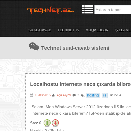
SUAL-CAVAB
TECHNET TV
MƏQALƏLƏR
İŞ ELANL
Technet sual-cavab sistemi
Localhostu internetə necə çıxarda bilər
13/03/2015
Aga Aliyev
hosting
iis
2204
:
:
: 2
:
Salam. Men Windows Server 2012 üzərində İİS ilə l
internete necə cıxara bilərəm? İSP-dən statik ip-də a
Səs:
0.
Baxılıb: 2205 dəfə