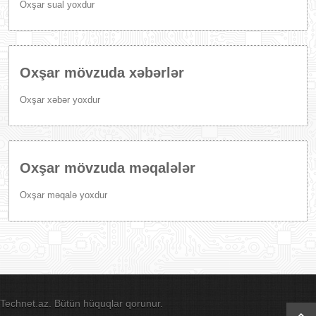
Oxşar sual yoxdur
Oxşar mövzuda xəbərlər
Oxşar xəbər yoxdur
Oxşar mövzuda məqalələr
Oxşar məqalə yoxdur
Technet.az. Bütün hüquqlar qorunur.