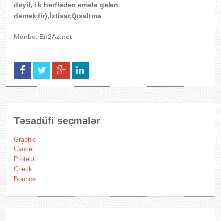
deyil, ilk hərflədən əmələ gələn
deməkdir),İxtisar,Qısaltma
Mənbə: En2Az.net
Təsadüfi seçmələr
Graphic
Cancel
Protect
Check
Bounce