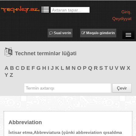
Giriş
,
Qeydiyyat
Sual verin
Məqalə göndərin
SUAL-CAVAB
Technet terminlər lüğəti
TECHNET TV
MƏQALƏLƏR
A
B
C
D
E
F
G
H
I
J
K
L
M
N
O
P
Q
R
S
T
U
V
W
X
Y
Z
İŞ ELANLARI
TƏDBİRLƏR
Çevir
PROQRAMLAR
AVADANLIQLAR
IT LÜĞƏT
Abbreviation
XƏBƏRLƏR
İxtisar etmə,Abbreviatura (çünki abbreviation qısaldma