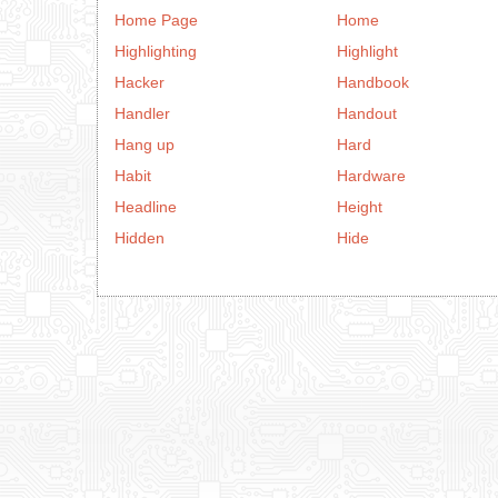
Home Page
Home
Highlighting
Highlight
Hacker
Handbook
Handler
Handout
Hang up
Hard
Habit
Hardware
Headline
Height
Hidden
Hide