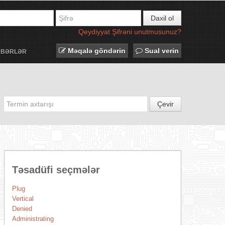
Daxil ol
Qeydiyyat
Şifrəni unutmusunuz?
Məqalə göndərin
Sual verin
ƏBƏRLƏR
Çevir
Təsadüfi seçmələr
Plug
Vertical
Denied
Administrating