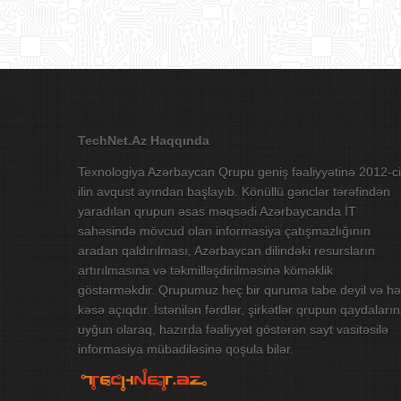
TechNet.Az Haqqında
Texnologiya Azərbaycan Qrupu geniş fəaliyyətinə 2012-ci
ilin avqust ayından başlayıb. Könüllü gənclər tərəfindən
yaradılan qrupun əsas məqsədi Azərbaycanda İT
sahəsində mövcud olan informasiya çatışmazlığının
aradan qaldırılması, Azərbaycan dilindəki resursların
artırılmasına və təkmilləşdirilməsinə köməklik
göstərməkdir. Qrupumuz heç bir quruma tabe deyil və hə
kəsə açıqdır. İstənilən fərdlər, şirkətlər qrupun qaydaları
uyğun olaraq, hazırda fəaliyyət göstərən sayt vasitəsilə
informasiya mübadiləsinə qoşula bilər.