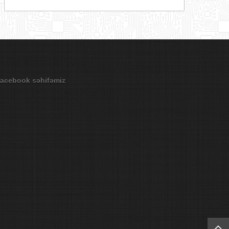
acebook səhifəmiz