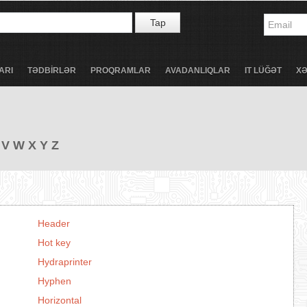
Tap
ARI
TƏDBİRLƏR
PROQRAMLAR
AVADANLIQLAR
IT LÜĞƏT
X
V
W
X
Y
Z
Header
Hot key
Hydraprinter
Hyphen
Horizontal