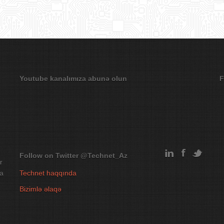
Youtube kanalımıza abunə olun
F
Follow on Twitter
@Technet_Az
r
na
Technet haqqında
Bizimlə əlaqə