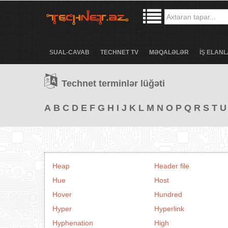
SUAL-CAVAB
TECHNET TV
MƏQALƏLƏR
İŞ ELANL
Technet terminlər lüğəti
A
B
C
D
E
F
G
H
I
J
K
L
M
N
O
P
Q
R
S
T
U
Heap
Header file
Hue
Host
Hover
Hundred
Hyper
Hyperlink
Hyphenation
High