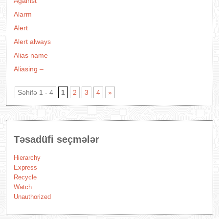
Against
Alarm
Alert
Alert always
Alias name
Aliasing –
Səhifə 1 - 4
1
2
3
4
»
Təsadüfi seçmələr
Hierarchy
Express
Recycle
Watch
Unauthorized