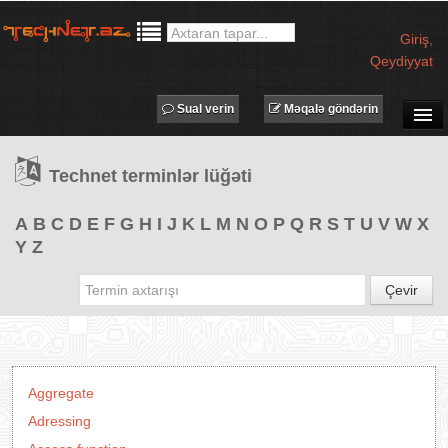
Giriş
,
Qeydiyyat
Sual verin
Məqalə göndərin
SUAL-CAVAB
Technet terminlər lüğəti
TECHNET TV
MƏQALƏLƏR
A
B
C
D
E
F
G
H
I
J
K
L
M
N
O
P
Q
R
S
T
U
V
W
X
Y
Z
İŞ ELANLARI
TƏDBİRLƏR
Çevir
PROQRAMLAR
AVADANLIQLAR
IT LÜĞƏT
Aggregate
XƏBƏRLƏR
Adressing