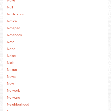
Nuke
Null
Notification
Notice
Notepad
Notebook
Note
None
Noise
Nick
Nexus
News
New
Network
Netware
Neighborhood