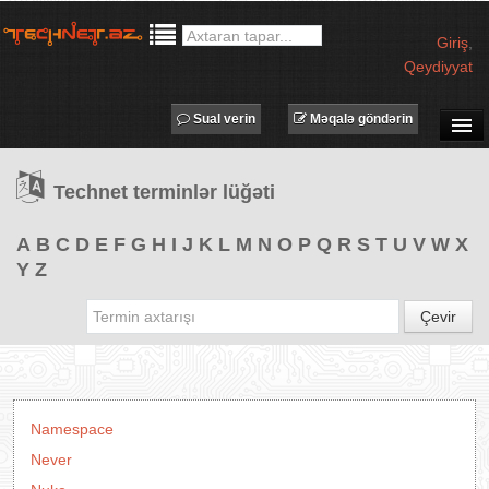
Giriş
,
Qeydiyyat
Sual verin
Məqalə göndərin
SUAL-CAVAB
Technet terminlər lüğəti
TECHNET TV
MƏQALƏLƏR
A
B
C
D
E
F
G
H
I
J
K
L
M
N
O
P
Q
R
S
T
U
V
W
X
Y
Z
İŞ ELANLARI
TƏDBİRLƏR
Çevir
PROQRAMLAR
AVADANLIQLAR
IT LÜĞƏT
Namespace
XƏBƏRLƏR
Never