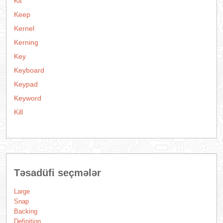
Kit
Keep
Kernel
Kerning
Key
Keyboard
Keypad
Keyword
Kill
Təsadüfi seçmələr
Large
Snap
Backing
Definition