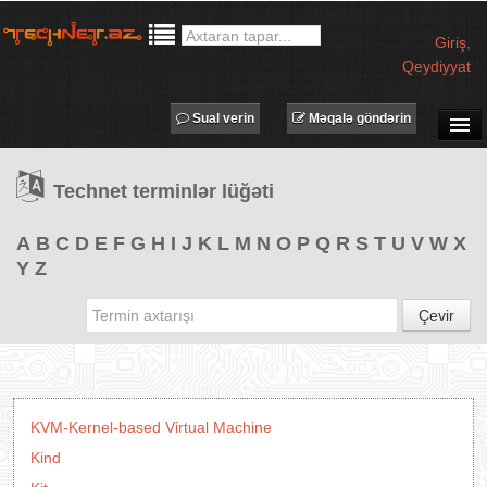
Giriş
,
Qeydiyyat
Sual verin
Məqalə göndərin
SUAL-CAVAB
Technet terminlər lüğəti
TECHNET TV
MƏQALƏLƏR
A
B
C
D
E
F
G
H
I
J
K
L
M
N
O
P
Q
R
S
T
U
V
W
X
Y
Z
İŞ ELANLARI
TƏDBİRLƏR
Çevir
PROQRAMLAR
AVADANLIQLAR
IT LÜĞƏT
KVM-Kernel-based Virtual Machine
XƏBƏRLƏR
Kind