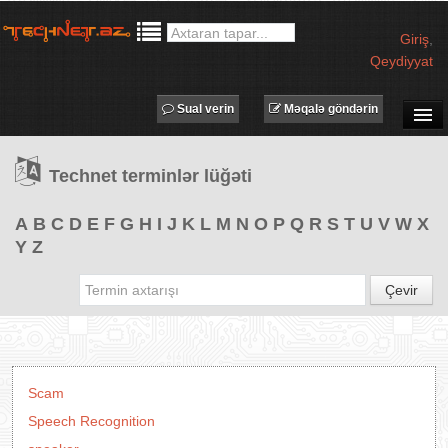
Giriş
,
Qeydiyyat
Sual verin
Məqalə göndərin
SUAL-CAVAB
Technet terminlər lüğəti
TECHNET TV
MƏQALƏLƏR
A
B
C
D
E
F
G
H
I
J
K
L
M
N
O
P
Q
R
S
T
U
V
W
X
Y
Z
İŞ ELANLARI
TƏDBİRLƏR
Çevir
PROQRAMLAR
AVADANLIQLAR
IT LÜĞƏT
Scam
XƏBƏRLƏR
Speech Recognition