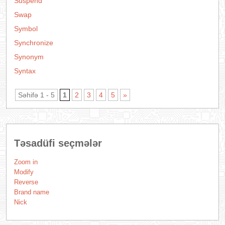
Suspend
Swap
Symbol
Synchronize
Synonym
Syntax
Səhifə 1 - 5
1
2
3
4
5
»
Təsadüfi seçmələr
Zoom in
Modify
Reverse
Brand name
Nick