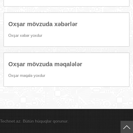
Oxşar mövzuda xəbərlər
Oxşar xəbər yoxdur
Oxşar mövzuda məqalələr
Oxşar məqalə yoxdur
Technet.az. Bütün hüquqlar qorunur.