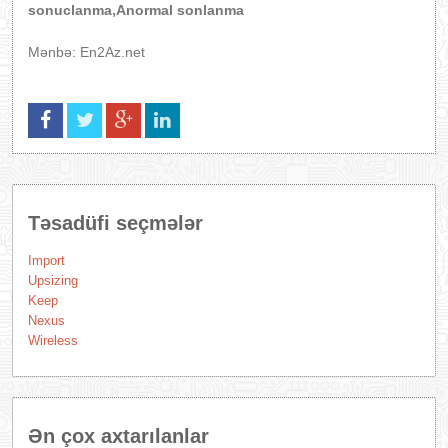
sonuclanma,Anormal sonlanma
Mənbə: En2Az.net
Təsadüfi seçmələr
Import
Upsizing
Keep
Nexus
Wireless
Ən çox axtarılanlar