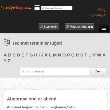
Giriş
,
Qeydiyyat
Sual verin
Məqalə göndərin
SUAL-CAVAB
Technet terminlər lüğəti
TECHNET TV
MƏQALƏLƏR
A
B
C
D
E
F
G
H
I
J
K
L
M
N
O
P
Q
R
S
T
U
V
W
X
Y
Z
İŞ ELANLARI
TƏDBİRLƏR
Çevir
PROQRAMLAR
AVADANLIQLAR
IT LÜĞƏT
Abnormal end or abend
XƏBƏRLƏR
Anormal bağlanma, Səhv bağlanma,Səhv