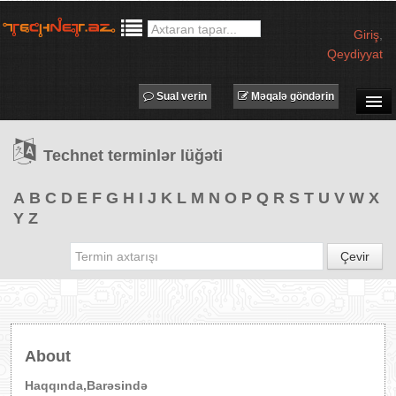
Giriş
,
Qeydiyyat
Sual verin
Məqalə göndərin
SUAL-CAVAB
Technet terminlər lüğəti
TECHNET TV
MƏQALƏLƏR
A
B
C
D
E
F
G
H
I
J
K
L
M
N
O
P
Q
R
S
T
U
V
W
X
Y
Z
İŞ ELANLARI
TƏDBİRLƏR
Çevir
PROQRAMLAR
AVADANLIQLAR
IT LÜĞƏT
About
XƏBƏRLƏR
Haqqında,Barəsində