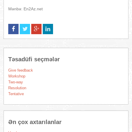
Mənbə: En2Az.net
Təsadüfi seçmələr
Give feedback
Workshop
Two-way
Resolution
Tentative
Ən çox axtarılanlar