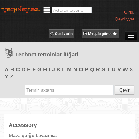
Giriş
,
Qeydiyyat
Sual verin
Məqalə göndərin
SUAL-CAVAB
Technet terminlər lüğəti
TECHNET TV
MƏQALƏLƏR
A
B
C
D
E
F
G
H
I
J
K
L
M
N
O
P
Q
R
S
T
U
V
W
X
Y
Z
İŞ ELANLARI
TƏDBİRLƏR
Çevir
PROQRAMLAR
AVADANLIQLAR
IT LÜĞƏT
Accessory
XƏBƏRLƏR
Əlavə qurğu,Ləvazimat