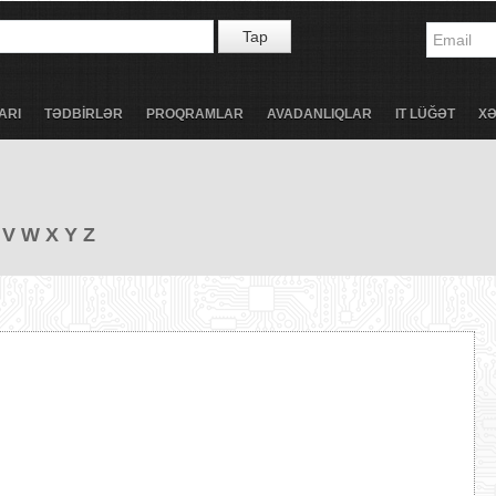
Tap
ARI
TƏDBİRLƏR
PROQRAMLAR
AVADANLIQLAR
IT LÜĞƏT
X
V
W
X
Y
Z