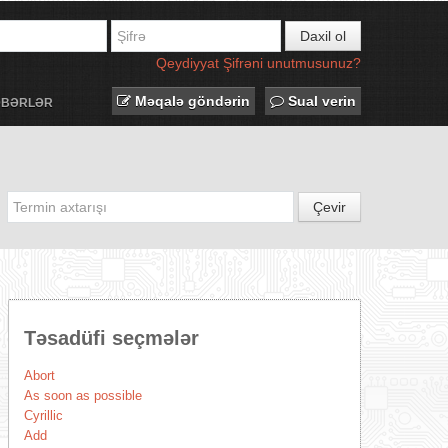
Daxil ol
Qeydiyyat
Şifrəni unutmusunuz?
Məqalə göndərin
Sual verin
ƏBƏRLƏR
Çevir
Təsadüfi seçmələr
Abort
As soon as possible
Cyrillic
Add