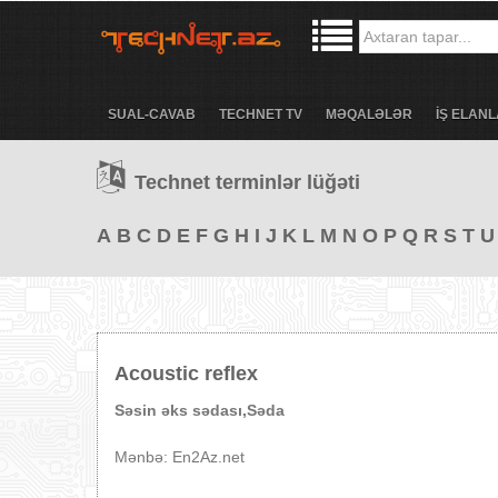
SUAL-CAVAB
TECHNET TV
MƏQALƏLƏR
İŞ ELANL
Technet terminlər lüğəti
A
B
C
D
E
F
G
H
I
J
K
L
M
N
O
P
Q
R
S
T
U
Acoustic reflex
Səsin əks sədası,Səda
Mənbə: En2Az.net