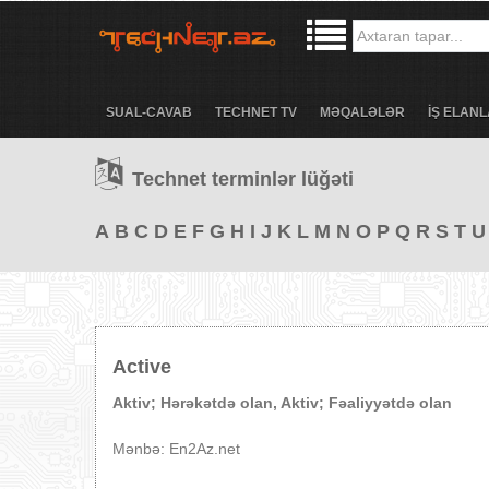
SUAL-CAVAB
TECHNET TV
MƏQALƏLƏR
İŞ ELANL
Technet terminlər lüğəti
A
B
C
D
E
F
G
H
I
J
K
L
M
N
O
P
Q
R
S
T
U
Active
Aktiv; Hərəkətdə olan, Aktiv; Fəaliyyətdə olan
Mənbə: En2Az.net