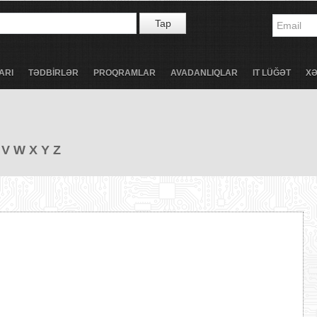
Tap
ARI
TƏDBİRLƏR
PROQRAMLAR
AVADANLIQLAR
IT LÜĞƏT
X
V
W
X
Y
Z