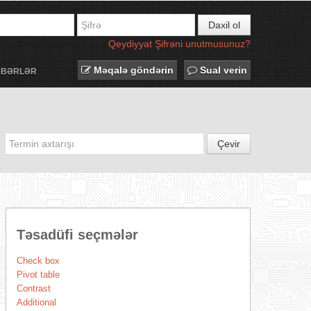
Daxil ol
Qeydiyyat
Şifrəni unutmusunuz?
Məqalə göndərin
Sual verin
ƏBƏRLƏR
Çevir
Təsadüfi seçmələr
Check box
Pivot table
Contrast
Additional