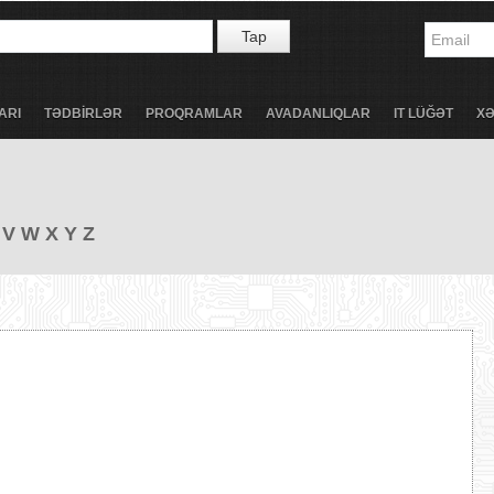
Tap
ARI
TƏDBİRLƏR
PROQRAMLAR
AVADANLIQLAR
IT LÜĞƏT
X
V
W
X
Y
Z