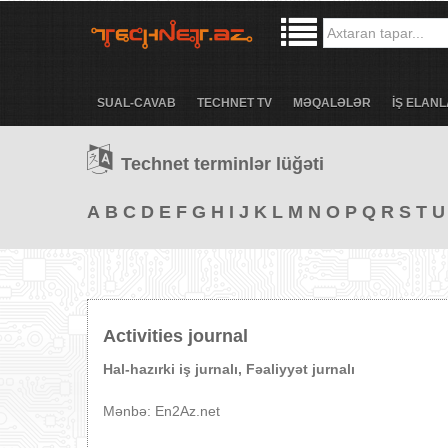
SUAL-CAVAB
TECHNET TV
MƏQALƏLƏR
İŞ ELANL
Technet terminlər lüğəti
A
B
C
D
E
F
G
H
I
J
K
L
M
N
O
P
Q
R
S
T
U
Activities journal
Hal-hazırki iş jurnalı, Fəaliyyət jurnalı
Mənbə: En2Az.net