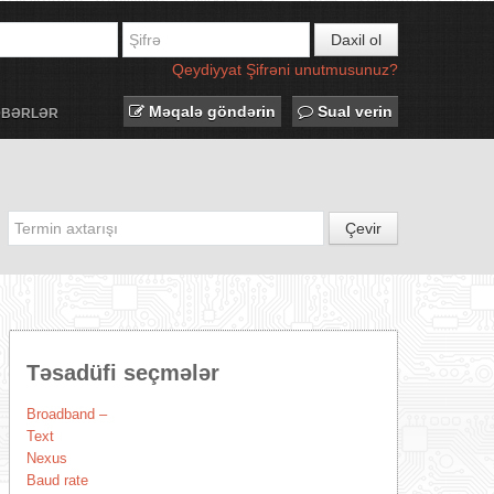
Daxil ol
Qeydiyyat
Şifrəni unutmusunuz?
Məqalə göndərin
Sual verin
ƏBƏRLƏR
Çevir
Təsadüfi seçmələr
Broadband –
Text
Nexus
Baud rate